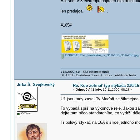
Bol som v 3 elektropredajn
iach elektroinštal
len predajca.
.
#105#
1138201571-x_kontaktor_rs_310-400_316-250.jpg
718/2002 z.z. §22 elektrotechnik
STU FEI v Bratislave 1 ročník odbor: elektrotechnik
a
Jirka Š. Svejkovský
Re: Kde zohnať typ stykača 230/16
«
Odpověď #1 kdy:
10.11.2009, 08:28 »
Už jsou tady zase! Ty Maďaři ze šikmejma 
To vypadá spíš na výkonové relé. Jakou zá
dejte tam něco standardního, co vydrží déle
Offline
Třípólový stykač na 16A o šířce jednoho m