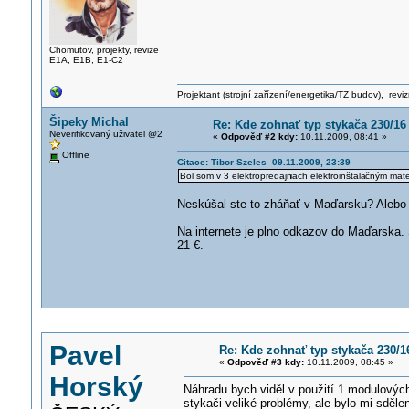
Chomutov, projekty, revize
E1A, E1B, E1-C2
Projektant (strojní zařízení/energetika/TZ budov), rev
Šipeky Michal
Re: Kde zohnať typ stykača 230/16
Neverifikovaný uživatel @2
«
Odpověď #2 kdy:
10.11.2009, 08:41 »
Offline
Citace: Tibor Szeles 09.11.2009, 23:39
Bol som v 3 elektropredajn
iach elektroinštala
čným mater
Neskúšal ste to zháňať v Maďarsku? Alebo 
Na internete je plno odkazov do Maďarska. 
21 €.
Pavel
Re: Kde zohnať typ stykača 230/1
«
Odpověď #3 kdy:
10.11.2009, 08:45 »
Horský
Náhradu bych viděl v použití 1 modulovýc
stykači veliké problémy, ale bylo mi sděle