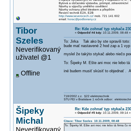
Bytová a občanská výstavba, průmysl, zdravotnictví
Návrhy a výpočty umělého osvětlení
Návrhy ochrany před bleskem a přepětím
Revizní technik E2A, E2B
http://www.severocech.cz/
mob. 721 141 602
email:
horac@podborany.cz
Tibor
Re: Kde zohnať typ stykača 230
«
Odpověď #4 kdy:
10.11.2009, 08:48 »
Szeles
To: Jirka Tak ako by ste spravili toto
bude mať nastavené 2 hod zap a 1 vyp a
Neverifikovaný
myslel že takýto stykač alebo niečo po
uživatel @1
To: Šipeky M. Ešte ani moc nie lebo t
iné budem musiť skúsiť to objednať . 
Offline
718/2002 z.z. §22 elektrotechnik
STU FEI v Bratislave 1 ročník odbor: elektrotechn
Šipeky
Re: Kde zohnať typ stykača 230
«
Odpověď #5 kdy:
10.11.2009, 09:14 »
Michal
Citace: Tibor Szeles 10.11.2009, 08:48
To: Šipeky M. Ešte ani moc nie lebo tá firma čo
Neverifikovaný