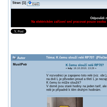
Stran:
[
1
]
Odpovědi n
Na elektrickém zařízení smí pracovat pouze osoba s
Téma: K čemu slouží relé RP70? (Přečten
Autor
MusilPetr
K čemu slouží relé RP70?
«
kdy:
16.10.2010, 13:26 »
V rozvodnici je zapojeno toto relé (viz. o
na dvě L je přiveden proud a třetí L je neza
K čemu to může sloužit?
V domě jsou staré hodiny na jeden tarif, ale 
relé je případně k těm druhým hodinám.