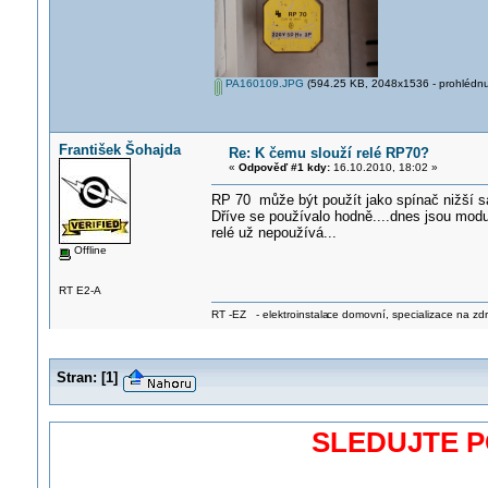
PA160109.JPG
(594.25 KB, 2048x1536 - prohlédnut
František Šohajda
Re: K čemu slouží relé RP70?
«
Odpověď #1 kdy:
16.10.2010, 18:02 »
RP 70 může být použít jako spínač nižší saz
Dříve se používalo hodně....dnes jsou modu
relé už nepoužívá...
Offline
RT E2-A
RT -EZ - elektroinstala
ce domovní, specializace na zdra
Stran:
[
1
]
SLEDUJTE 