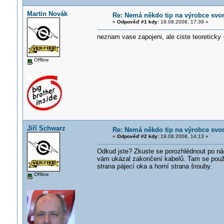
Martin Novák
Re: Nemá někdo tip na výrobce svor
«
Odpověď #1 kdy:
18.08.2008, 17:39 »
neznam vase zapojeni, ale ciste teoreticky 
Offline
Jiří Schwarz
Re: Nemá někdo tip na výrobce svor
«
Odpověď #2 kdy:
19.08.2008, 14:13 »
Odkud jste? Zkuste se porozhlédnout po nád
vám ukázal zakončení kabelů. Tam se použí
strana pájecí oka a horní strana šrouby.
Offline