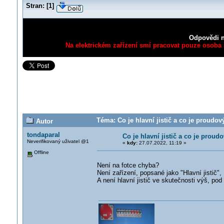
Stran:
[
1
]
Odpovědi n
Na elektrickém zařízení smí pracovat pouze osoba s
Téma: Co je hlavní jistič a co je proudov
Autor
tondaparal
Co je hlavní jistič a co je proud
Neverifikovaný uživatel @1
«
kdy:
27.07.2022, 11:19 »
Offline
Není na fotce chyba?
Není zařízení, popsané jako "Hlavní jistič"
A není hlavní jistič ve skutečnosti výš, pod