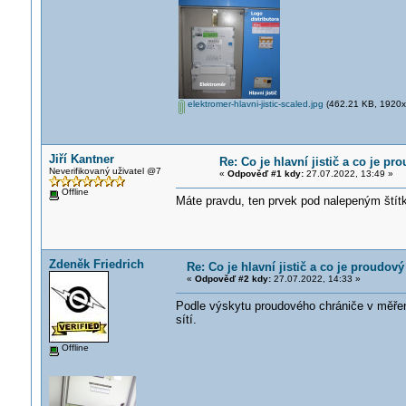
elektromer-hlavni-jistic-scaled.jpg
(462.21 KB, 1920x2
Jiří Kantner
Re: Co je hlavní jistič a co je p
Neverifikovaný uživatel @7
«
Odpověď #1 kdy:
27.07.2022, 13:49 »
Offline
Máte pravdu, ten prvek pod nalepeným štítke
Zdeněk Friedrich
Re: Co je hlavní jistič a co je proudov
«
Odpověď #2 kdy:
27.07.2022, 14:33 »
Podle výskytu proudového chrániče v měřené
sítí.
Offline