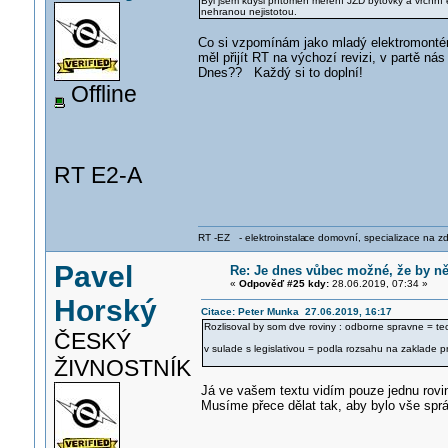
Byl jsem kdysi přítomen měření JZD bytovky a vrchní e
nehranou nejistotou.
Co si vzpomínám jako mladý elektromontér 
měl přijít RT na výchozí revizi, v partě ná
Dnes?? Každý si to doplní!
Offline
RT E2-A
RT -EZ - elektroinstala
ce domovní, specializace na zdra
Pavel
Re: Je dnes vůbec možné, že by n
«
Odpověď #25 kdy:
28.06.2019, 07:34 »
Horský
Citace: Peter Munka 27.06.2019, 16:17
Rozlisoval by som dve roviny : odborne spravne = tec
ČESKÝ
v sulade s legislativou = podla rozsahu na zaklade p
ŽIVNOSTNÍK
Já ve vašem textu vidím pouze jednu rovinu
Musíme přece dělat tak, aby bylo vše sprá