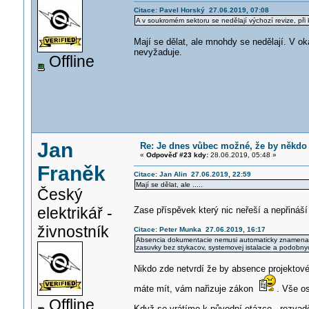
Citace: Pavel Horský 27.06.2019, 07:08
A v soukromém sektoru se nedělají výchozí revize, při
Mají se dělat, ale mnohdy se nedělají. V ok
nevyžaduje.
Offline
Jan
Re: Je dnes vůbec možné, že by někdo
«
Odpověď #23 kdy:
28.06.2019, 05:48 »
Franěk
Citace: Jan Alin 27.06.2019, 22:59
Mají se dělat, ale .....
Český
elektrikář -
Zase příspěvek který nic neřeší a nepřináš
živnostník
Citace: Peter Munka 27.06.2019, 16:17
Absencia dokumentacie nemusi automaticky znamenat
zasuvky bez stykacov, systemovej istalacie a podobnyc
Nikdo zde netvrdí že by absence projektov
máte mít, vám nařizuje zákon
. Vše os
Offline
Když se vrátíme k původní otázce - rozvadě