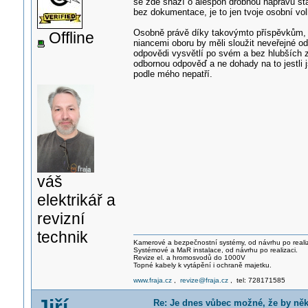
se zde snaží o alespoň drobnou nápravu sta
bez dokumentace, je to jen tvoje osobní vol
Osobně právě díky takovýmto příspěvkům, 
Offline
niancemi oboru by měli sloužit neveřejné od
odpovědi vysvětlí po svém a bez hlubších z
odbornou odpověď a ne dohady na to jestli 
podle mého nepatří.
váš
elektrikář a
revizní
technik
Kamerové a bezpečnostní systémy, od návrhu po realiz
Systémové a MaR instalace, od návrhu po realizaci.
Revize el. a hromosvodů do 1000V
Topné kabely k vytápění i ochraně majetku.
www.fraja.cz
,
revize@fraja.cz
, tel: 728171585
Jiří
Re: Je dnes vůbec možné, že by ně