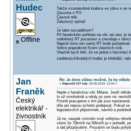
Hudec
Takže vícenásobná krabice ve zdivu s ne n
Zásuvka s PO
Časové relé
Žaluziový spínač
......
Je také rozvaděčem?
Při fanatickém pohledu na věc asi ano, je t
Offline
málokterý RT pozastaví a zreviduje v rámci 
Naproti tomu ten samý RT bude požadovat š
Velice prapodivné řízení vlastních rizik.
Vlastně bych řekl, že se jedná o fascinaci t
zaoblených/kulatých krabic je klidnější, tak
Jan
Re: Je dnes vůbec možné, že by někdo
«
Odpověď #27 kdy:
29.06.2019, 12:04 »
Franěk
Nejde o fanatickou věc Milane. Jestli někde 
to už mnohokrát a nikdy jsi sem nic nevložil
Český
Prostě pracujeme s tím jak jsou nastavená p
díla ani nejsou ochotni podepsat. Pokud se
elektrikář -
legislativních připomínek, návrhů a podobně. 
živnostník
Já ne, naopak vnímám tvojí veřejnou rétorik
všem že 70km/h na 50km/h je v pohodě, prot
a rád přizpůsobím. Prozatím se budu pohyb