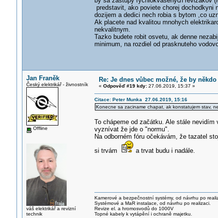
by sa zastupy rychlokvasenyc
h revizakov (
predstavit, ako poviete chorej dochodkyni n
dozijem a dedici nech robia s bytom ,co u
Ak placete nad kvalitou mnohych elektrikar
nekvalitnym.
Tazko budete robit osvetu, ak denne nezabi
minimum, na rozdiel od prasknuteho vodovod
Jan Franěk
Re: Je dnes vůbec možné, že by někdo
Český elektrikář - živnostník
«
Odpověď #19 kdy:
27.06.2019, 15:37 »
Citace: Peter Munka 27.06.2019, 15:16
Konecne sa zaciname chapat, ak konstatujem stav, ne
To chápeme od začátku. Ale stále nevidím 
Offline
vyznívat že jde o "normu".
Na odborném fóru očekávám, že tazatel stoj
si trvám
a trvat budu i nadále.
Kamerové a bezpečnostní systémy, od návrhu po realiz
Systémové a MaR instalace, od návrhu po realizaci.
váš elektrikář a revizní
Revize el. a hromosvodů do 1000V
technik
Topné kabely k vytápění i ochraně majetku.