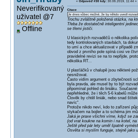
«
Odpověď #30 kdy:
30.06.2019, 11:44 »
Neverifikovaný
Citace
uživatel @7
Je dnes vůbec možné, že by někdo uvedl rozva
Trochu zvláštně položená otázka, na k
Třeba že dostatečně inteligentní jedine
Offline
se třemi jističi.
U klasických rozvaděčů o několika pol
tedy kontrolovaných stavbách, ta dokum
to umí a chce aktualizovat v případě z
obvod z prvního pole spíná cosi ve čtvr
pravidelné revizi se na to nepřijde, pro
několika RT...
U plasťáčků v chalupě jsou některé po
nesnižovat.
Často vidím argument o zbytečnosti s
byla pravda, ale musel by to být rozvad
připomínal pohled do liniáku. Současné 
nepřehledné, že i těch 5-6 kabelů může b
Člověk by chtěl liniák, nebo snad štít
navíc".
Protože nikdo neví, kdo to zařízení půj
stykačem na bojler a to schéma jim můž
Jaká je praxe všichni víme, když se zat
(od vrat koukne na komin i na kotel, na
Ještě před pár lety uměl špatně vymést
Osvěta si myslím funguje, stejně jako u