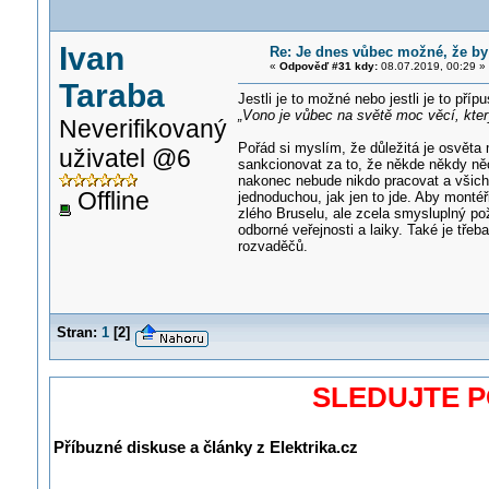
Ivan
Re: Je dnes vůbec možné, že b
«
Odpověď #31 kdy:
08.07.2019, 00:29 »
Taraba
Jestli je to možné nebo jestli je to příp
„Vono je vůbec na světě moc věcí, kter
Neverifikovaný
Pořád si myslím, že důležitá je osvěta 
uživatel @6
sankcionovat za to, že někde někdy něco
nakonec nebude nikdo pracovat a všichni
Offline
jednoduchou, jak jen to jde. Aby monté
zlého Bruselu, ale zcela smysluplný po
odborné veřejnosti a laiky. Také je tř
rozvaděčů.
Stran:
1
[
2
]
SLEDUJTE 
Příbuzné diskuse a články z Elektrika.cz