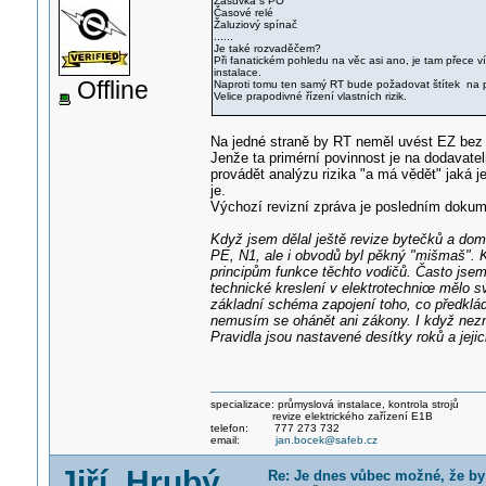
Zásuvka s PO
Časové relé
Žaluziový spínač
......
Je také rozvaděčem?
Při fanatickém pohledu na věc asi ano, je tam přece ví
instalace.
Offline
Naproti tomu ten samý RT bude požadovat štítek na p
Velice prapodivné řízení vlastních rizik.
Na jedné straně by RT neměl uvést EZ bez
Jenže ta primérní povinnost je na dodavate
provádět analýzu rizika "a má vědět" jaká j
je.
Výchozí revizní zpráva je posledním dokum
Když jsem dělal ještě revize bytečků a do
PE, N1, ale i obvodů byl pěkný "mišmaš". 
principům funkce těchto vodičů. Často jsem
technické kreslení v elektrotechnic
e mělo sv
základní schéma zapojení toho, co předkládá
nemusím se ohánět ani zákony. I když nezna
Pravidla jsou nastavené desítky roků a jeji
specializace: průmyslová instalace, kontrola strojů
revize elektrického zařízení E1B
telefon: 777 273 732
email:
jan.bocek@safeb.cz
Jiří_Hrubý
Re: Je dnes vůbec možné, že b