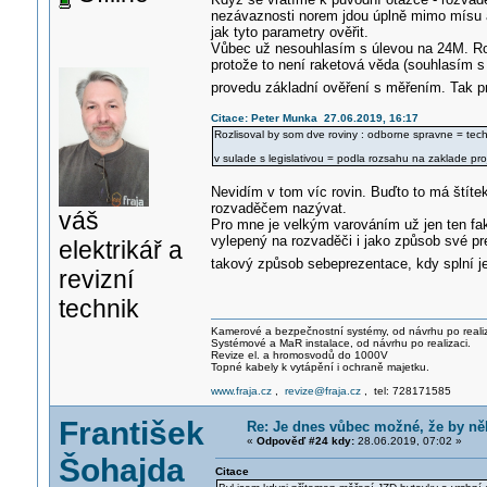
nezávaznosti norem jdou úplně mimo mísu a
jak tyto parametry ověřit.
Vůbec už nesouhlasím s úlevou na 24M. Roz
protože to není raketová věda (souhlasím s
provedu základní ověření s měřením. Tak 
Citace: Peter Munka 27.06.2019, 16:17
Rozlisoval by som dve roviny : odborne spravne = tech
v sulade s legislativou = podla rozsahu na zaklade pro
Nevidím v tom víc rovin. Buďto to má štíte
rozvaděčem nazývat.
váš
Pro mne je velkým varováním už jen ten fak
vylepený na rozvaděči i jako způsob své pre
elektrikář a
takový způsob sebeprezentace, kdy splní j
revizní
technik
Kamerové a bezpečnostní systémy, od návrhu po realiz
Systémové a MaR instalace, od návrhu po realizaci.
Revize el. a hromosvodů do 1000V
Topné kabely k vytápění i ochraně majetku.
www.fraja.cz
,
revize@fraja.cz
, tel: 728171585
František
Re: Je dnes vůbec možné, že by n
«
Odpověď #24 kdy:
28.06.2019, 07:02 »
Šohajda
Citace