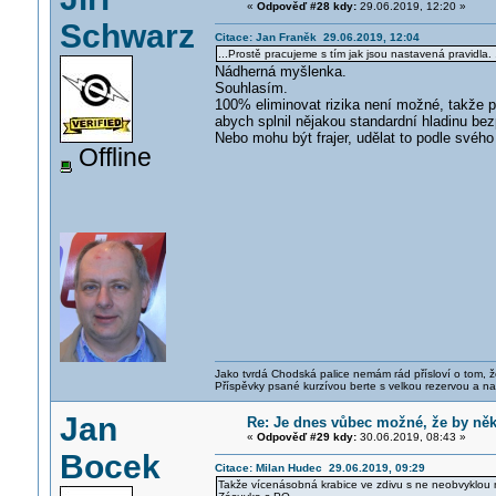
«
Odpověď #28 kdy:
29.06.2019, 12:20 »
Schwarz
Citace: Jan Franěk 29.06.2019, 12:04
...Prostě pracujeme s tím jak jsou nastavená pravidla. 
Nádherná myšlenka.
Souhlasím.
100% eliminovat rizika není možné, takže p
abych splnil nějakou standardní hladinu bez
Nebo mohu být frajer, udělat to podle svého 
Offline
Jako tvrdá Chodská palice nemám rád přísloví o tom, ž
Příspěvky psané kurzívou berte s velkou rezervou a na
Jan
Re: Je dnes vůbec možné, že by ně
«
Odpověď #29 kdy:
30.06.2019, 08:43 »
Bocek
Citace: Milan Hudec 29.06.2019, 09:29
Takže vícenásobná krabice ve zdivu s ne neobvyklou n