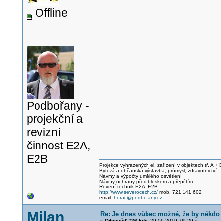
Offline
Podbořany -
projekční a
revizní
činnost E2A,
E2B
Projekce vyhrazených el. zařízení v objektech tř. A + 
Bytová a občanská výstavba, průmysl, zdravotnictví
Návrhy a výpočty umělého osvětlení
Návrhy ochrany před bleskem a přepětím
Revizní technik E2A, E2B
http://www.severocech.cz/
mob. 721 141 602
email:
horac@podborany.cz
Milan
Re: Je dnes vůbec možné, že by někdo
«
Odpověď #26 kdy:
29.06.2019, 09:29 »