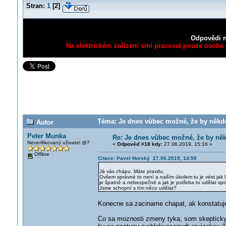
Stran:
1
[
2
]
Odpovědi n
Na elektrickém zařízení smí pracovat pouze osoba s
Téma: Je dnes vůbec možné, že by někdo
Autor
Peter Munka
Re: Je dnes vůbec možné, že by ně
Neverifikovaný uživatel @7
«
Odpověď #18 kdy:
27.06.2019, 15:16 »
Offline
Citace: Pavel Horský 27.06.2019, 14:50
Já vás chápu. Máte pravdu.
Ovšem správné to není a naším úkolem tu je vést jak l
je špatně a nebezpečné a jak je potřeba to udělat spr
Jsme schopní s tím něco udělat?
Konecne sa zaciname chapat, ak konstatuj
Co sa moznosti zmeny tyka, som skepticky. d