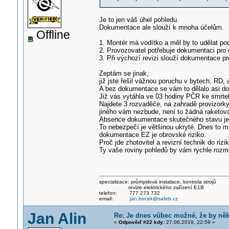
Je to jen váš úhel pohledu.
Dokumentace ale slouží k mnoha účelům.
Offline
1. Montér má vodítko a měl by to udělat podl
2. Provozovatel potřebuje dokumentaci pro
3. Při výchozí revizi slouží dokumentace p
Zeptám se jinak,
již jste řešil vážnou poruchu v bytech, RD, 
A bez dokumentace se vám to dělalo asi do
Již vás vytáhla ve 03 hodiny PČR ke smrte
Najdete 3 rozvaděče, na zahradě provizorky
jiného vám nezbude, není to žádná raketo
Absence dokumentace skutečného stavu je 
To nebezpečí je většinou ukryté. Dnes to má
dokumentace EZ je obrovské riziko.
Proč jde zhotovitel a revizní technik do ri
Ty vaše roviny pohledů by vám rychle rozme
specializace: průmyslová instalace, kontrola strojů
revize elektrického zařízení E1B
telefon: 777 273 732
email:
jan.bocek@safeb.cz
Jan Alin
Re: Je dnes vůbec možné, že by ně
«
Odpověď #22 kdy:
27.06.2019, 22:59 »