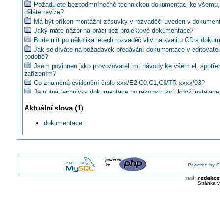
Požadujete bezpodmnínečně technickou dokumentaci ke všemu,
děláte revize?
Má být příkon montážní zásuvky v rozvaděči uveden v dokument
Jaký máte názor na práci bez projektové dokumentace?
Bude mít po několika letech rozvaděč vliv na kvalitu CD s doku
Jak se díváte na požadavek předávání dokumentace v editovate
podobě?
Jsem povinnen jako provozovatel mít návody ke všem el. spotře
zařízením?
Co znamená evidenční číslo xxx/E2-C0,C1,C6/TR-xxxx/03?
Je nutná technicka dokumentace po rekonstrukci, když instalace
stejná?
Aktuální slova (1)
Uvádíte do PD přesný typ výrobku?
Dájí se někde sehnat příklady projektové dokumentace?
dokumentace
Kdo má být správně zpracovatelem dokumentace skutečného pr
Jaké doklady by měl dodat dodavatel (oprávněná firma) po nové i
Jakým způsobem uvádět v PD požadovaný typ výrobku?
Čo s projektovou dokumentáciou z roku 1998 ?
V jakém jazyce má být projektová dokumentace?
Powered by S
Také podpoříte podnět k šetření SÚ podaný ombudsmanovi?
Zopakujme si časté chyby v projektové dokumentaci bytové a o
Stránka v
výstavbě
Je pe elektrotechnika špecialistu na projektovanie potrebné okrúh
Existuje vzor, jak má vypadat kulaté razítko revizního technika?
Revidovat zařízení bez důležité dokumentace?