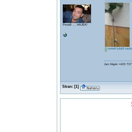
Prostě .... HÁJEK!
rotrekl lukáš nao
Jan Hájek +420 73
Stran:
[
1
]