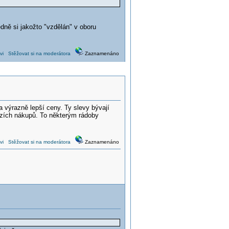
dně si jakožto "vzdělán" v oboru
vi
Stěžovat si na moderátora
Zaznamenáno
a výrazně lepší ceny. Ty slevy bývají
ozích nákupů. To některým rádoby
vi
Stěžovat si na moderátora
Zaznamenáno