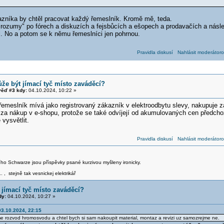
zníka by chtěl pracovat každý řemeslník. Kromě mě, teda.
"rozumy" po fórech a diskuzích a fejsbůcích a ešopech a prodavačích a násle
l. No a potom se k němu řemeslníci jen pohrnou.
Pravidla diskusí
Nahlásit moderátoro
že být jímací tyč místo zaváděcí?
ěď #3 kdy:
04.10.2024, 10:22 »
řemeslník mívá jako registrovaný zákazník v elektroodbytu slevy, nakupuje z
 za nákup v e-shopu, protože se také odvíjejí od akumulovaných cen předch
vysvětlit.
Pravidla diskusí
Nahlásit moderátoro
iřího Schwarze jsou příspěvky psané kurzivou myšleny ironicky.
.. , stejně tak vesnickej elektrikář
 jímací tyč místo zaváděcí?
dy:
04.10.2024, 10:27 »
3.10.2024, 22:15
 rozvod hromosvodu a chtel bych si sam nakoupit material, montaz a revizi uz samozrejme ne.