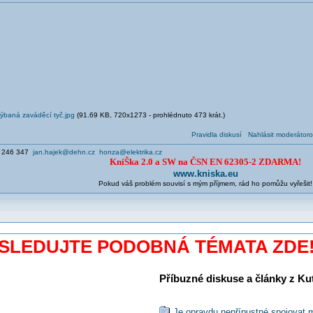
hýbaná zaváděcí tyč.jpg
(91.69 KB, 720x1273 - prohlédnuto 473 krát.)
Pravidla diskusí
Nahlásit moderátoro
7 246 347
jan.hajek@dehn.cz
honza@elektrika.cz
KníŠka 2.0 a SW na ČSN EN 62305-2 ZDARMA!
www.kniska.eu
Pokud váš problém souvisí s mým příjmem, rád ho pomůžu vyřešit!
SLEDUJTE PODOBNÁ TÉMATA ZDE
Příbuzné diskuse a články z Kuti
Je opravdu nepřípustné spojovat 