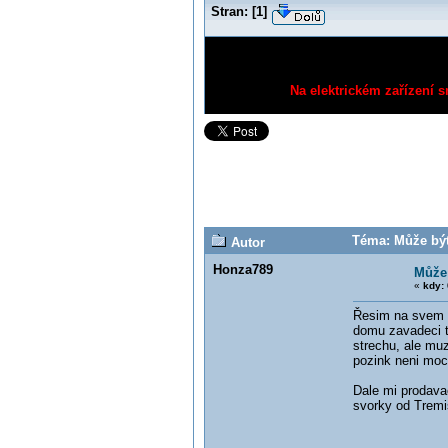
Stran:
[
1
]
Na elektrickém zařízení s
Téma: Může být 
Autor
Honza789
Může 
«
kdy:
Řesim na svem d
domu zavadeci t
strechu, ale muz
pozink neni moc
Dale mi prodava
svorky od Tremi