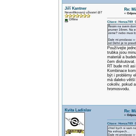
Jiří Kantner
Re: Mů
Neverifikovaný uživatel @7
«
Odpov
Offline
Citace: Honza789 0
Řesim na svem dome 
prumer 16mm. Na esh
zeme? nebo musi byt
Dale mi prodavac v 
od Dehn je to prav
Používejte jedn
trubka jsou minu
materiál a budet
čem diskutovat.
RT bude mít asi 
Kombinace kompo
být i problémy 
má daleko větší
cokoliv, pokud a
hromosvodu.
Kvita Ladislav
Re: Mů
«
Odpov
Citace: Honza789 0
chtel bych si sam na
Na eshopech...
Dale mi prodavac v 