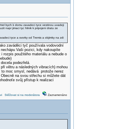
tel bych k domu zavadeci tyce vestinou uvadeji
napr jimaci tyc hlinik k pripojeni dratu ze
vadeci tyce a svorky od Tremis a objimky na zdi
jako zaváděci tyč používala vodovodní
u nechápu Vaši pozici, kdy nakoupíte
t i rozpis použitého materiálu a nebude o
nebude)
 docela podezřelá.
ři větru a následných vibracích) mohou
y to moc smysl, nedává protože nerez
. Obecně na svou střechu si můžete dát
ehodnoťe svůj přístup k realizaci
vi
Stěžovat si na moderátora
Zaznamenáno