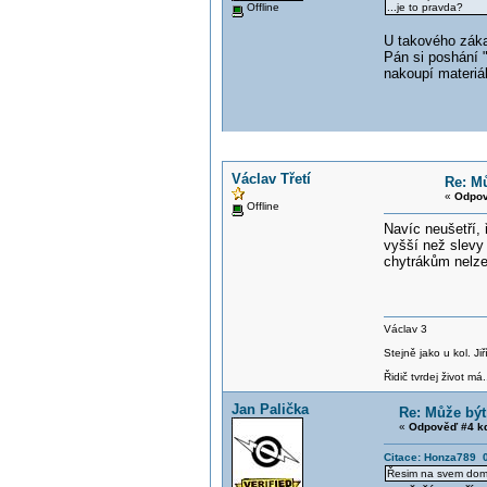
Offline
...je to pravda?
U takového záka
Pán si poshání 
nakoupí materiá
Václav Třetí
Re: Mů
«
Odpov
Offline
Navíc neušetří, 
vyšší než slevy
chytrákům nelze 
Václav 3
Stejně jako u kol. J
Řidič tvrdej život má.
Jan Palička
Re: Může být
«
Odpověď #4 k
Citace: Honza789 0
Řesim na svem dome