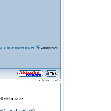
vi
Stěžovat si na moderátora
Zaznamenáno
« předchozí
další »
!
l.elektrika.cz
měď a pozinkovaný drát?