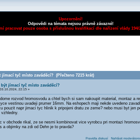
Upozornění!
Odpovědi na témata nejsou právně závazné!
mí pracovat pouze osoba s příslušnou kvalifikací dle nařízení vlády 194
jímací tyč místo zaváděcí? (Přečteno 7215 krát)
být jímací tyč místo zaváděcí?
03.10.2024, 22:15 »
ome rozvod hromosvodu a chtel bych si sam nakoupit material, montaz a rev
yce vestinou uvadeji prumer 16mm. Na eshopech maji nekde uvedeno zavadec
u pouzit napr jimaci tyc hlinik k pripojeni dratu ze zeme? nebo musi byt jen po
 vzhledny.
c v obchode rikal, ze se nesmi kombinovat vice vyrobcu pri montazi hromos
s a objimky na zdi od Dehn je to pravda?
Pravidla diskusí
Nahlásit moderátoro