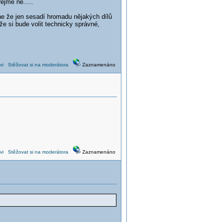
ejmě ne.....
, ne že jen sesadí hromadu nějakých dílů
že si bude volit technicky správné,
vi
Stěžovat si na moderátora
Zaznamenáno
vi
Stěžovat si na moderátora
Zaznamenáno