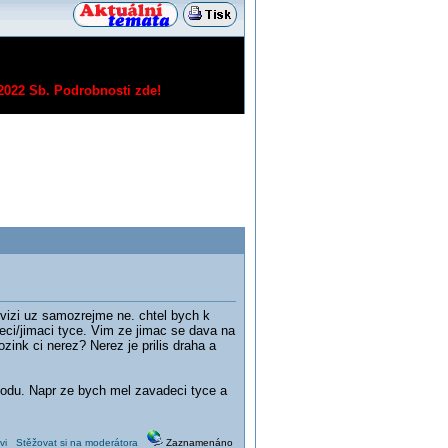
/2022 Sb.
Podrobnosti zde!
izi uz samozrejme ne. chtel bych k
i/jimaci tyce. Vim ze jimac se dava na
zink ci nerez? Nerez je prilis draha a
vodu. Napr ze bych mel zavadeci tyce a
vi
Stěžovat si na moderátora
Zaznamenáno