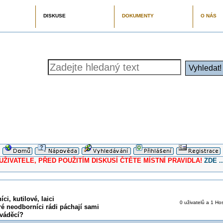
DISKUSE
DOKUMENTY
O NÁS
ELE, PŘED POUŽITÍM DISKUSÍ ČTĚTE MÍSTNÍ PRAVIDLA!
ZDE ..
ci, kutilové, laici
0 uživatelů a 1 Hos
ré neodborníci rádi páchají sami
aváděcí?