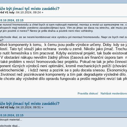
že být jímací tyč místo zaváděcí?
ěď #1 kdy:
04.10.2024, 09:24 »
3.10.2024, 22:15
rozvod hromosvodu a chtel bych si sam nakoupit material, montaz a revizi uz samozrejme ne. ch
opech maji nekde uvedeno zavadeci/jimaci tyce. Vim ze jimac se dava na strechu, ale muzu pouzit 
 jen pozink ci nerez? Nerez je prilis draha a pozink neni moc vzhledny.
obchode rikal, ze se nesmi kombinovat vice vyrobcu pri montazi hromosvodu. Napr ze bych mel za
da?
otlivé komponenty k tomu, k čemu jsou podle výrobce určeny. Doby. kdy se 
lostí. Tato tyč slouží jako ochrana svodu u země. Nikoliv jako jímač. Troch
e nutit řemeslníka s tím pracovat. Kdyby existoval projekt, tak bude existova
 V obstarání nákupu nevidím žádný přínos (časová ani finanční úspora tam 
také problém s revizí hromosvodu bez projektu. Pokud ne tak je jeho činnost
nent různých výrobců není optimální, kromě mechanických potíží (chování p
elektrochemick
é , i kdzž nerez a pozink se s polu docela snesou. Ekonomick
 životnost než pozinkované komponenty a tím pak degradujete výsledné dílo
le chcete aby výsledné dílo opravdu fungovalo a prošlo regulérní revizí tak př
Pravidla diskusí
Nahlásit moderátoro
že být jímací tyč místo zaváděcí?
ěď #2 kdy:
04.10.2024, 09:51 »
3.10.2024, 22:15
koupit material...
obchode rikal...