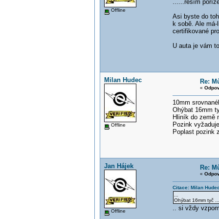
......řeším poř
Offline
Asi byste do toh
k sobě. Ale má-l
certifikované pro
U auta je vám t
Milan Hudec
Re: Mů
«
Odpov
10mm srovnaného
Ohýbat 16mm tyč
Hliník do země n
Pozink vyžaduje
Offline
Poplast pozink z
Jan Hájek
Re: Mů
«
Odpov
Citace: Milan Hude
...
Ohýbat 16mm tyč ...
.. si vždy vzpo
Offline