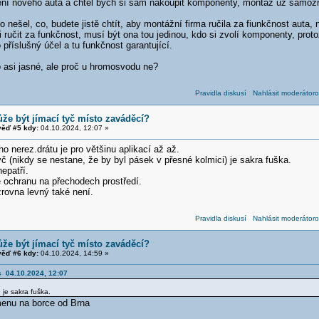
ízení nového auta a chtěl bych si sám nakoupit komponenty, montáž už samozř
o nešel, co, budete jistě chtít, aby montážní firma ručila za fiunkčnost auta
i ručit za funkčnost, musí být ona tou jedinou, kdo si zvolí komponenty, proto
 příslušný účel a tu funkčnost garantující.
o asi jasné, ale proč u hromosvodu ne?
Pravidla diskusí
Nahlásit moderátoro
že být jímací tyč místo zaváděcí?
ěď #5 kdy:
04.10.2024, 12:07 »
 nerez.drátu je pro většinu aplikací až až.
 (nikdy se nestane, že by byl pásek v přesné kolmici) je sakra fuška.
epatří.
 ochranu na přechodech prostředí.
rovna levný také není.
Pravidla diskusí
Nahlásit moderátoro
že být jímací tyč místo zaváděcí?
ěď #6 kdy:
04.10.2024, 14:59 »
c 04.10.2024, 12:07
 je sakra fuška.
menu na borce od Brna