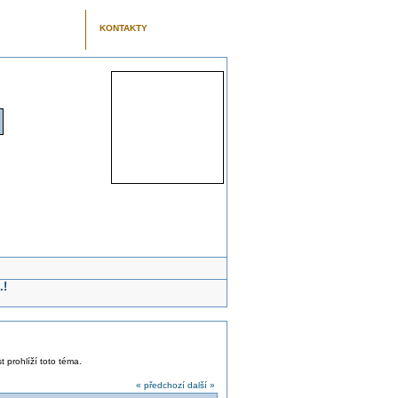
KONTAKTY
.!
t prohlíží toto téma.
« předchozí
další »