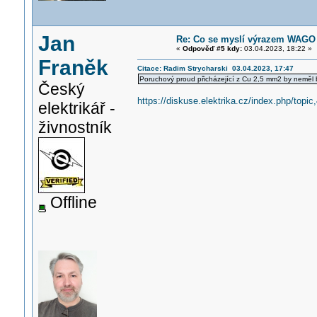
Jan
Re: Co se myslí výrazem WAGO 
«
Odpověď #5 kdy:
03.04.2023, 18:22 »
Franěk
Citace: Radim Strycharski 03.04.2023, 17:47
Poruchový proud přicházející z Cu 2,5 mm2 by neměl b
Český
https://diskuse.elektrika.cz/index.php/topic
elektrikář -
živnostník
Offline