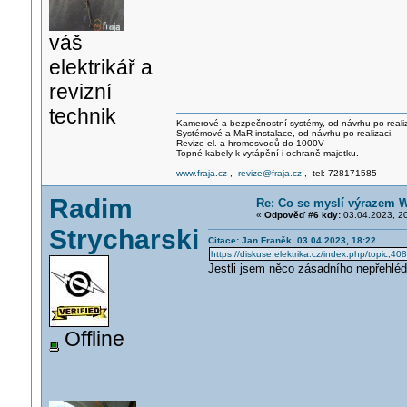
váš
elektrikář a
revizní
technik
Kamerové a bezpečnostní systémy, od návrhu po realiz
Systémové a MaR instalace, od návrhu po realizaci.
Revize el. a hromosvodů do 1000V
Topné kabely k vytápění i ochraně majetku.
www.fraja.cz
,
revize@fraja.cz
, tel: 728171585
Radim
Re: Co se myslí výrazem 
«
Odpověď #6 kdy:
03.04.2023, 20
Strycharski
Citace: Jan Franěk 03.04.2023, 18:22
https://diskuse.elektrika.cz/index.php/topic,40
Jestli jsem něco zásadního nepřehlédl
Offline