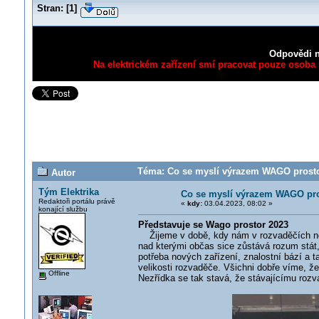
Stran:
[
1
]
Odpovědi n
Na elektrickém zařízení smí pracovat pouze osoba s
Téma: Co se myslí výrazem WAGO prostor
Autor
Tým Elektrika
Co se myslí výrazem WAGO pr
Redaktoři portálu právě
«
kdy:
03.04.2023, 08:02 »
konající službu
Představuje se Wago prostor 2023
Žijeme v době, kdy nám v rozvaděčích nesta
nad kterými občas sice zůstává rozum stát, 
potřeba nových zařízení, znalostní bází a t
velikosti rozvaděče. Všichni dobře víme, že 
Offline
Nezřídka se tak stavá, že stávajícímu rozv