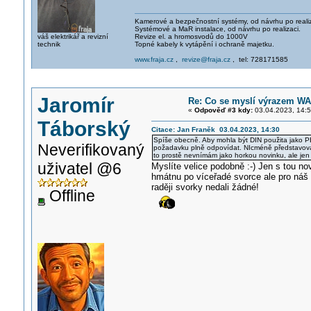
Kamerové a bezpečnostní systémy, od návrhu po realiz
Systémové a MaR instalace, od návrhu po realizaci.
váš elektrikář a revizní
Revize el. a hromosvodů do 1000V
technik
Topné kabely k vytápění i ochraně majetku.
www.fraja.cz
,
revize@fraja.cz
, tel: 728171585
Jaromír
Re: Co se myslí výrazem W
«
Odpověď #3 kdy:
03.04.2023, 14:5
Táborský
Citace: Jan Franěk 03.04.2023, 14:30
Spíše obecně. Aby mohla být DIN použita jako PE
Neverifikovaný
požadavku plně odpovídat. NIcméně představova
to prostě nevnímám jako horkou novinku, ale jen
uživatel @6
Myslíte velice podobně :-) Jen s tou no
hmátnu po víceřadé svorce ale pro náš d
raději svorky nedali žádné!
Offline