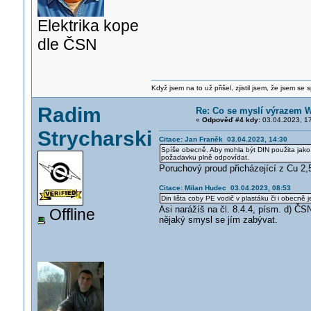
Elektrika kope
dle ČSN
Když jsem na to už přišel, zjistil jsem, že jsem se s
Radim
Re: Co se myslí výrazem 
«
Odpověď #4 kdy:
03.04.2023, 17
Strycharski
Citace: Jan Franěk 03.04.2023, 14:30
Spíše obecně. Aby mohla být DIN použita jako
požadavku plně odpovídat.
Poruchový proud přicházející z Cu 2,
Citace: Milan Hudec 03.04.2023, 08:53
Din lišta coby PE vodič v plastáku či i obecně j
Asi narážíš na čl. 8.4.4, písm. d) ČS
Offline
nějaký smysl se jím zabývat.