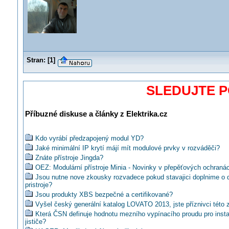
Stran:
[
1
]
SLEDUJTE 
Příbuzné diskuse a články z Elektrika.cz
Kdo vyrábí předzapojený modul YD?
Jaké minimální IP krytí májí mít modulové prvky v rozváděči?
Znáte přístroje Jingda?
OEZ: Modulární přístroje Minia - Novinky v přepěťových ochraná
Jsou nutne nove zkousky rozvadece pokud stavajici doplnime o d
pristroje?
Jsou produkty XBS bezpečné a certifikované?
Vyšel český generální katalog LOVATO 2013, jste příznivci této
Která ČSN definuje hodnotu mezního vypínacího proudu pro insta
jističe?