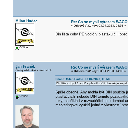
Milan Hudec
Re: Co se myslí výrazem WAGO 
«
Odpověď #1 kdy:
03.04.2023, 08:53 »
Din lišta coby PE vodič v plastáku či i obec
Offline
Jan Franěk
Re: Co se myslí výrazem WAGO 
Český elektrikář - živnostník
«
Odpověď #2 kdy:
03.04.2023, 14:30 »
Citace: Milan Hudec 03.04.2023, 08:53
Din lišta coby PE vodič v plastáku či i obecně je zapekl
Spíše obecně. Aby mohla být DIN použita ja
Offline
plasťáčcích nebude DIN tomuto požadavku 
roky, například v rozvaděčích pro domácí a
marketingové využití jedné z vlastností pr