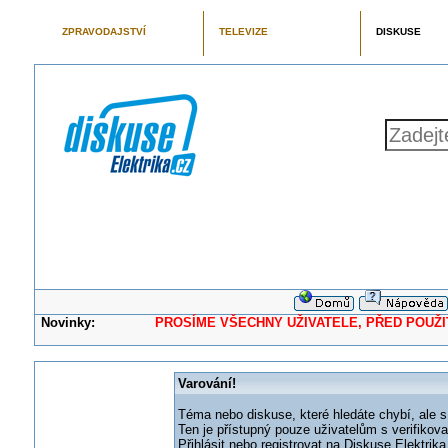
ZPRAVODAJSTVÍ
TELEVIZE
DISKUSE
Novinky:
PROSÍME VŠECHNY UŽIVATELE, PŘED POUŽITÍM 
Varování!
Téma nebo diskuse, které hledáte chybí, ale s
Ten je přístupný pouze uživatelům s verifikov
Přihlásit nebo registrovat na Diskuse Elektri