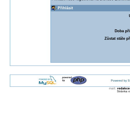
Přihlásit
Doba při
Zůstat stále p
Powered by S
Stránka v