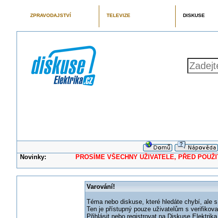
ZPRAVODAJSTVÍ
TELEVIZE
DISKUSE
Novinky:
PROSÍME VŠECHNY UŽIVATELE, PŘED POUŽITÍM 
Varování!
Téma nebo diskuse, které hledáte chybí, ale s
Ten je přístupný pouze uživatelům s verifikov
Přihlásit nebo registrovat na Diskuse Elektri