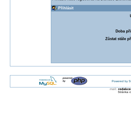
Přihlásit
Doba při
Zůstat stále p
Powered by S
Stránka v