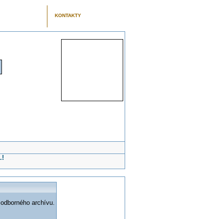
KONTAKTY
.!
 odborného archívu.