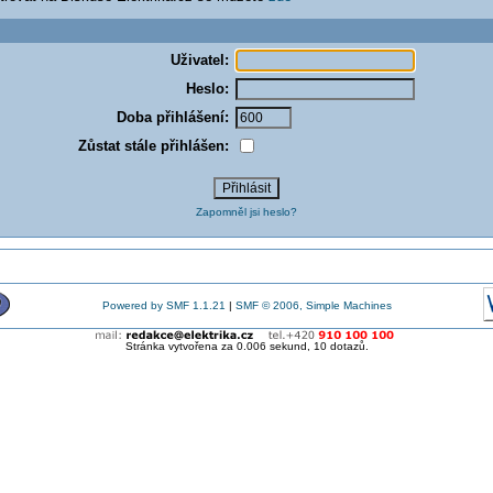
Uživatel:
Heslo:
Doba přihlášení:
Zůstat stále přihlášen:
Zapomněl jsi heslo?
Powered by SMF 1.1.21
|
SMF © 2006, Simple Machines
Stránka vytvořena za 0.006 sekund, 10 dotazů.