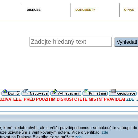
DISKUSE
DOKUMENTY
O NÁS
ELE, PŘED POUŽITÍM DISKUSÍ ČTĚTE MÍSTNÍ PRAVIDLA!
ZDE ..
 které hledáte chybí, ale s větší pravděpodobností se pokoušíte vstoupit do
ouze uživatelům s verifikovaným účtem. Více o verifikaci
zde
istrovat na Diskuse Elektrika.cz se můžete
zde