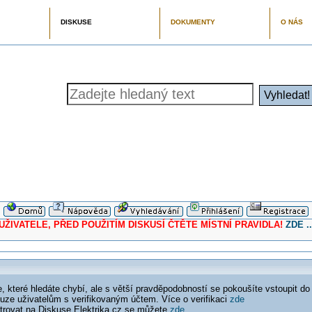
DISKUSE
DOKUMENTY
O NÁS
ELE, PŘED POUŽITÍM DISKUSÍ ČTĚTE MÍSTNÍ PRAVIDLA!
ZDE ..
 které hledáte chybí, ale s větší pravděpodobností se pokoušíte vstoupit do
ouze uživatelům s verifikovaným účtem. Více o verifikaci
zde
istrovat na Diskuse Elektrika.cz se můžete
zde