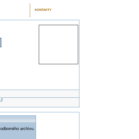
KONTAKTY
.!
 odborného archívu.