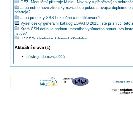
OEZ: Modulární přístroje Minia - Novinky v přepěťových ochraná
Jsou nutne nove zkousky rozvadece pokud stavajici doplnime o d
pristroje?
Jsou produkty XBS bezpečné a certifikované?
Vyšel český generální katalog LOVATO 2013, jste příznivci této
Která ČSN definuje hodnotu mezního vypínacího proudu pro insta
jističe?
HAGER: Meziřadová fázová přípojnice
Máte již nový katalog distribuce energie HAGER 2014/15?
Aktuální slova (1)
Chcete také malou přehledovou příručku produktů EATON?
Je mozne napajat hreben (prepojovaciu listu) kablom?
přístroje do rozvaděčů
Jaký průřez vodiče je možné použít na uzemnění sekundárních 
přístrojových transformátorů?
OEZ: Záskokový automat Modi ZB pro
LOVATO: Hlavní katalog rozvaděčových přístrojů 2014-15
Powered by S
Namontovali byste do rozvaděče měřič bez certifikace?
HAGER: Novinky v chráničích, požárních hlásičích a svorkovnic
Stránka v
OEZ roadshow16: Nová Minia – Nové možnosti
OEZ roadshow16: Lištové pojistkové přístroje Varius
Je možné (vhodné) osadit instalační přístroje do venkovní rozvo
Instalační přístroje EATON řady xEffect 2015
EATON: Katalog Instalační přístroje
Kombinovali byste chrániče PF7 v kombinaci s přístroji PL6?
je nutné z hlediska EMC použít samostatný rozvaděč pro frekve
měniče?