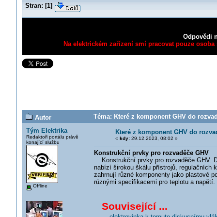
Stran:
[
1
]
Odpovědi n
Na elektrickém zařízení smí pracovat pouze osoba s
Téma: Které z komponent GHV do rozvadě
Autor
Tým Elektrika
Které z komponent GHV do rozvad
Redaktoři portálu právě
«
kdy:
29.12.2023, 08:02 »
konající službu
Konstrukční prvky pro rozvaděče GHV
Konstrukční prvky pro rozvaděče GHV. Do
nabízí širokou škálu přístrojů, regulačníc
zahrnují různé komponenty jako plastové po
různými specifikacemi pro teplotu a napětí. 
Offline
Související ...
... elektrovinka k tomuto diskusnímu vlá