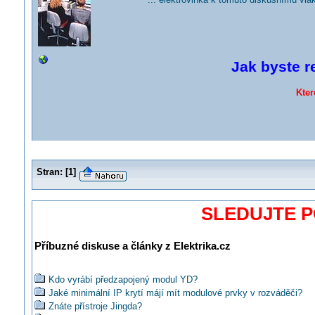
Jak byste r
Kter
Stran:
[
1
]
SLEDUJTE 
Příbuzné diskuse a články z Elektrika.cz
Kdo vyrábí předzapojený modul YD?
Jaké minimální IP krytí májí mít modulové prvky v rozváděči?
Znáte přístroje Jingda?