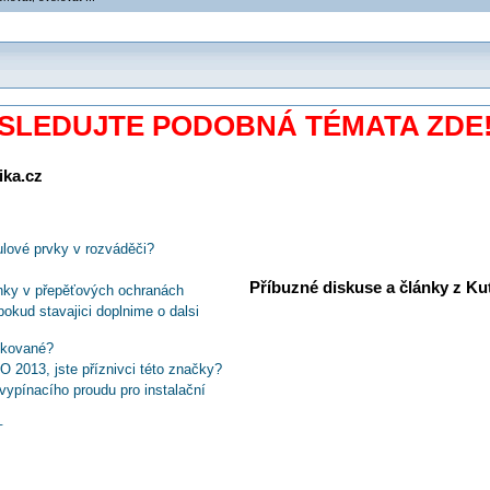
SLEDUJTE PODOBNÁ TÉMATA ZDE
ika.cz
ulové prvky v rozváděči?
Příbuzné diskuse a články z Kuti
inky v přepěťových ochranách
kud stavajici doplnime o dalsi
ikované?
 2013, jste příznivci této značky?
ypínacího proudu pro instalační
e
ergie HAGER 2014/15?
u listu) kablom?
na uzemnění sekundárních obvodů