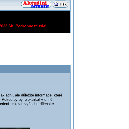
/2022 Sb.
Podrobnosti zde!
kladní, ale důležité informace, které
 Pokud by byl elektrikář v dílně
edení tiskovin vyžadují dílenské