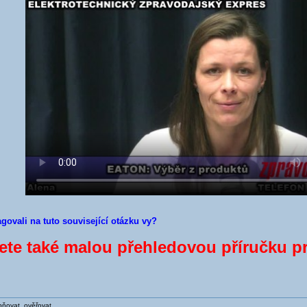
agovali na tuto související otázku vy?
ete také malou přehledovou příručku 
ňovat, ověřovat ...