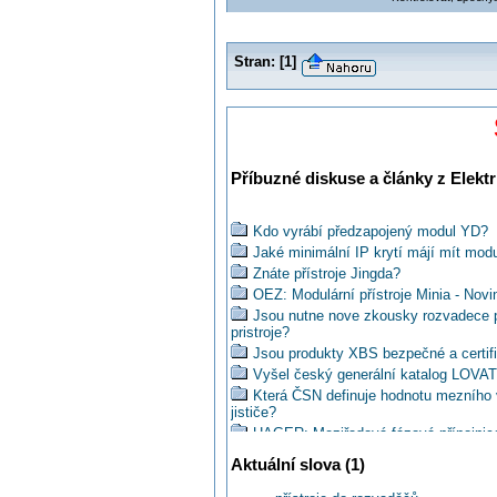
Stran:
[
1
]
Příbuzné diskuse a články z Elektr
Kdo vyrábí předzapojený modul YD?
Jaké minimální IP krytí májí mít mod
Znáte přístroje Jingda?
OEZ: Modulární přístroje Minia - Nov
Jsou nutne nove zkousky rozvadece po
pristroje?
Jsou produkty XBS bezpečné a certif
Vyšel český generální katalog LOVATO
Která ČSN definuje hodnotu mezního v
jističe?
HAGER: Meziřadová fázová přípojnic
Máte již nový katalog distribuce en
Aktuální slova (1)
Je mozne napajat hreben (prepojovaci
Jaký průřez vodiče je možné použít 