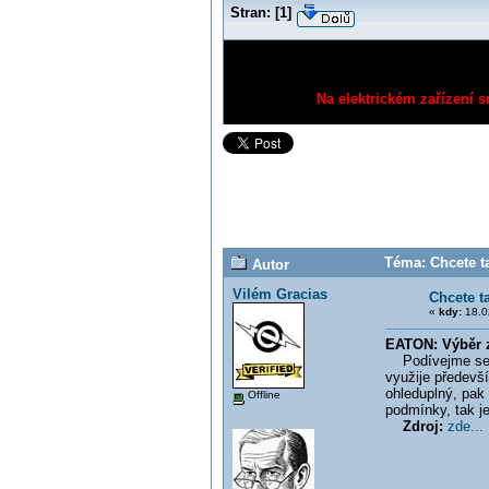
Stran:
[
1
]
Na elektrickém zařízení s
Téma: Chcete t
Autor
Vilém Gracias
Chcete t
«
kdy:
18.0
EATON: Výběr 
Podívejme se na
využije předevší
ohleduplný, pak 
Offline
podmínky, tak je
Zdroj:
zde...