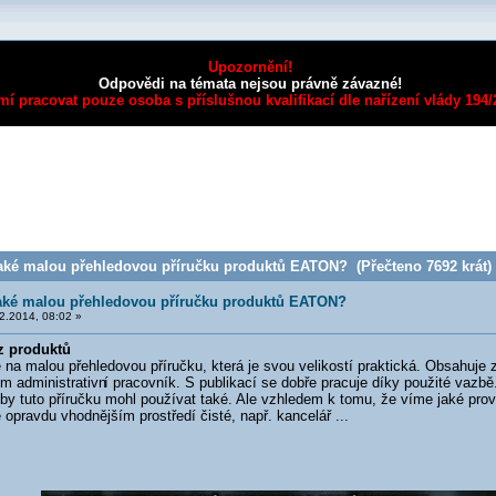
Upozornění!
Odpovědi na témata nejsou právně závazné!
mí pracovat pouze osoba s příslušnou kvalifikací dle nařízení vlády 194
aké malou přehledovou příručku produktů EATON? (Přečteno 7692 krát)
aké malou přehledovou příručku produktů EATON?
2.2014, 08:02 »
z produktů
 malou přehledovou příručku, která je svou velikostí praktická. Obsahuje zá
m administrativn
í pracovník. S publikací se dobře pracuje díky použité vazbě.
by tuto příručku mohl používat také. Ale vzhledem k tomu, že víme jaké prov
 opravdu vhodnějším prostředí čisté, např. kancelář ...