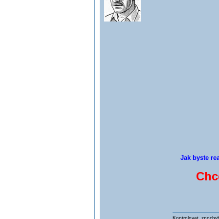
Jak byste re
Chc
Kontrolovat, zpochyb