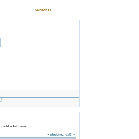
KONTAKTY
.!
 prohlíží toto téma.
« předchozí
další »