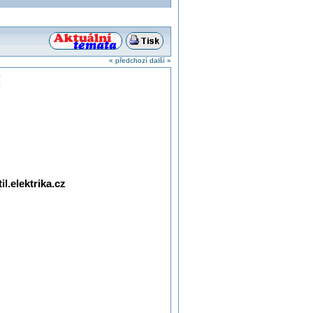
« předchozí
další »
!
l.elektrika.cz