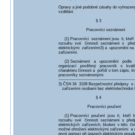
Opravy a jiné podobné zásahy do vyhrazený
vzdělání.
§ 3
Pracovníci seznámení
(1) Pracovníci seznámení jsou ti, kteří 
rozsahu své činnosti seznámeni s pře
elektrickými zařízeními3) a upozorněni na
zařízeními.
(2) Seznámení a upozornění podle o
organizací pověřený pracovník s kvalif
charakteru činnosti a pořídí o tom zápis, k
pracovníky seznámenými.
---------------------------------------------------------------
3) ČSN 34 3108 Bezpečnostní předpisy o 
zařízeními osobami bez elektrotechnic
ké 
§ 4
Pracovníci poučení
(1) Pracovníci poučení jsou ti, kteří by
rozsahu své činnosti seznámeni s před
elektrických zařízeních, školeni v této čin
možné ohrožení elektrickými zařízeními a
první pomoci při úrazech elektrickým proud