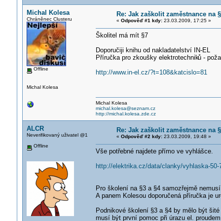
Michal Kolesa
Re: Jak zaškolit zaměstnance na §
Chráněnec Clusteru
«
Odpověď #1 kdy:
23.03.2009, 17:25 »
Školitel má mít §7
Doporučiji knihu od nakladatelství IN-EL
Příručka pro zkoušky elektrotechnik
ů - pož
Offline
http://www.in-el.cz/?t=108&katcislo=81
Michal Kolesa
Michal Kolesa
michal.kolesa@seznam.cz
http://michal.kolesa.zde.cz
ALCR
Re: Jak zaškolit zaměstnance na §
Neverifikovaný uživatel @1
«
Odpověď #2 kdy:
23.03.2009, 19:48 »
Offline
Vše potřebné najdete přímo ve vyhlášce.
http://elektrika.cz/data/clanky/vyhlask
Pro školení na §3 a §4 samozřejmě nemusí m
A panem Kolesou doporučená příručka je ur
Podnikové školení §3 a §4 by mělo být šit
musí být první pomoc při úrazu el. proudem