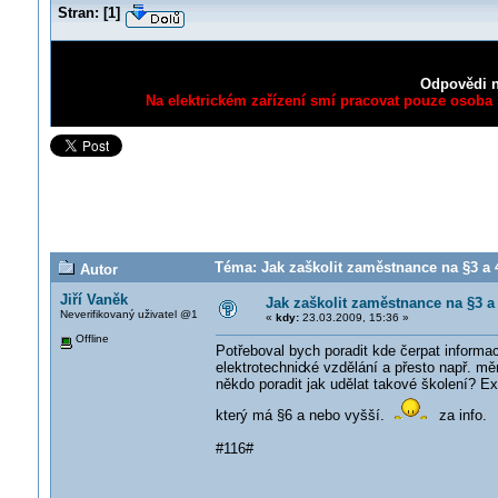
Stran:
[
1
]
Odpovědi n
Na elektrickém zařízení smí pracovat pouze osoba s
Téma: Jak zaškolit zaměstnance na §3 a 4
Autor
Jiří Vaněk
Jak zaškolit zaměstnance na §3 a 
Neverifikovaný uživatel @1
«
kdy:
23.03.2009, 15:36 »
Offline
Potřeboval bych poradit kde čerpat informac
elektrotechnic
ké vzdělání a přesto např. mě
někdo poradit jak udělat takové školení? Ex
který má §6 a nebo vyšší.
za info.
#116#