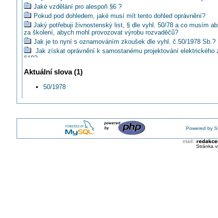
Jaké vzdělání pro alespoň §6 ?
Pokud pod dohledem, jaké musí mít tento dohled oprávnění?
Jaký potřebuji živnostenský list, § dle vyhl. 50/78 a co musím a
za školení, abych mohl provozovat výrobu rozvaděčů?
Jak je to nyní s oznamováním zkoušek dle vyhl. č.50/1978 Sb.?
Jak získat oprávnění k samostanému projektování elektrického 
§10?
Je titul Bc. považován za VŠ vzdělání z pohledu vyhlášky 50/19
Aktuální slova (1)
Jde rovnou paragraf 6?
Je možné udělat si hned §5 nebo musim udelat prvni §4 vyhl. 50
50/1978
Mohu být samostatný s §6, když mám samostatnou činnost?
Jsem mechanik chladících zařízení s §5 vyhl. 50/1978Sb., mohu
§6?
Prý stačí jen 2 měsíce praxe na vyhlášku 50 §6 co je na tom pr
Powered by S
Jaké oprávnění mají pracovníci s vyhláškou 50/78 Sb. paragraf 5
Jaký paragraf má absolvent střední školy?
Stránka v
Za co všechno ponesu odpovědnost po zvýšení kvalifikace na §8
provozu?
Je kvalifikácia podľa §10, Vyhlášky Slovenského banského úradu
50/1978 akceptovaná v ČR ?
Platí přezkoušení §7 z armády i v civilu?
Myslíte si,že nová vyhláška "50" bude také nařizovat pravidelné
přezkoušení?
Je někde na internetu ke stažení vypracované zadání otázek a o
50/78Sb.?