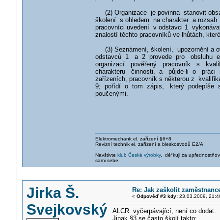
(2) Organizace je povinna stanovit ob
školení s ohledem na charakter a rozsah č
pracovníci uvedení v odstavci 1 vykonávat,
znalostí těchto pracovníků ve lhůtách, kter
(3) Seznámení, školení, upozornění a ov
odstavců 1 a 2 provede pro obsluhu ele
organizací pověřený pracovník s kvalif
charakteru činnosti, a půjde-li o práci 
zařízeních, pracovník s některou z kvalifi
9; pořídí o tom zápis, který podepíše 
poučenými.
Elektromechani
k el. zařízení §6+8
Revizní technik el. zařízení a bleskosvodů E2/A
--------------------------------------------------
Navštivte
klub České výrobky
, dě*kuji za upřednostňo
sami sebe.
Jirka Š.
Re: Jak zaškolit zaměstnance
«
Odpověď #3 kdy:
23.03.2009, 21:4
Svejkovský
ALCR: vyčerpávající, není co dodat.
Jinak §3 se často školí takto: