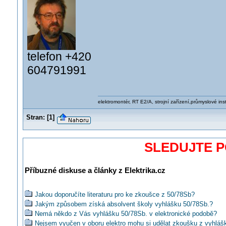
telefon +420
604791991
elektromontér, RT E2/A, strojní zařízení,průmyslové ins
Stran:
[
1
]
SLEDUJTE 
Příbuzné diskuse a články z Elektrika.cz
Jakou doporučíte literaturu pro ke zkoušce z 50/78Sb?
Jakým způsobem získá absolvent školy vyhlášku 50/78Sb.?
Nemá někdo z Vás vyhlášku 50/78Sb. v elektronické podobě?
Nejsem vyučen v oboru elektro mohu si udělat zkoušku z vyhláš