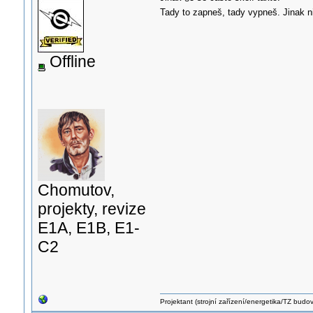
Tady to zapneš, tady vypneš. Jinak n
Offline
Chomutov,
projekty, revize
E1A, E1B, E1-
C2
Projektant (strojní zařízení/energetika/TZ budo