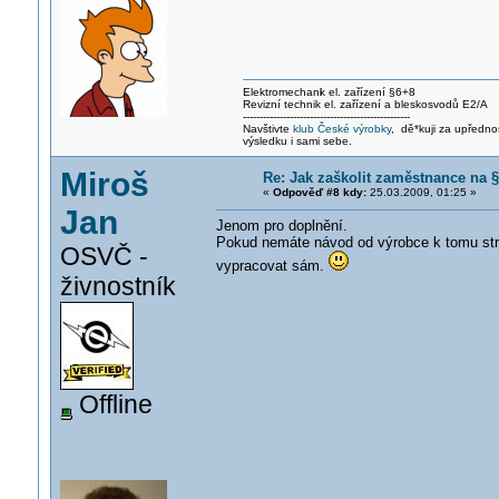
Elektromechani
k el. zařízení §6+8
Revizní technik el. zařízení a bleskosvodů E2/A
--------------------------------------------------
Navštivte
klub České výrobky
, dě*kuji za upředn
výsledku i sami sebe.
Miroš
Re: Jak zaškolit zaměstnance na §
«
Odpověď #8 kdy:
25.03.2009, 01:25 »
Jan
Jenom pro doplnění.
Pokud nemáte návod od výrobce k tomu stro
OSVČ -
vypracovat sám.
živnostník
Offline