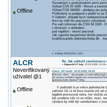
Seznámení s poskytováním první pomoci
Výklad ČSN 33 1600 - Revize a kontroly
Offline
Výklad ČSN 340450 - předpisy pro pohy
Proškolený to podepsal a platilo to na 3
V žádném případě bych nedoporučoval o
lince by měli tito pracovníci vykonávat
Pro vaši informaci dle ČSN 34 3100 - 
v blízkosti: s dohledem.
pod napětím - nesmí pracovat.
Jak zajistíte bezpečnost těchto pracovník
kvalifikovanéh
o elektrotechnik
a §6 , kte
L. Koštejn R-EZ-E2/A + §10
ALCR
Re: Jak zaškolit zaměstnance n
«
Odpověď #7 kdy:
25.03.2009, 01:09 
Neverifikovaný
Citace: Jiří Vaněk 24.03.2009, 06:29
uživatel @1
Pánové, všem , ale poraďte co mám dělat když mám
Je oprava osvětlení legální pro nevyučeného?Dá 
jednoduchého školení? Díky.
V podstatě to je velice jednoduché (r
Offline
zařízení čili i k té lince musíte mít o
legálně provozovat nelze, kor složitá z
být uvedeno vše co se může, musí, nes
výrobce by měli být zaměstnanci v rozs