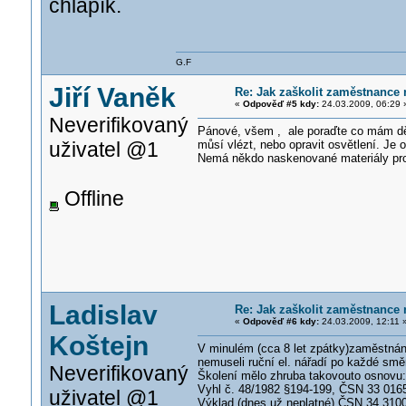
chlapík.
G.F
Jiří Vaněk
Re: Jak zaškolit zaměstnance n
«
Odpověď #5 kdy:
24.03.2009, 06:29 
Neverifikovaný
Pánové, všem , ale poraďte co mám děla
uživatel @1
můsí vlézt, nebo opravit osvětlení. Je o
Nemá někdo naskenované materiály pro
Offline
Ladislav
Re: Jak zaškolit zaměstnance n
«
Odpověď #6 kdy:
24.03.2009, 12:11 
Koštejn
V minulém (cca 8 let zpátky)zaměstnání
nemuseli ruční el. nářadí po každé směn
Neverifikovaný
Školení mělo zhruba takovouto osnovu:
Vyhl č. 48/1982 §194-199, ČSN 33 0165
uživatel @1
Výklad (dnes už neplatné) ČSN 34 3100 