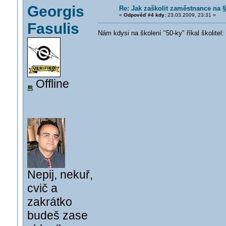
Georgis
Re: Jak zaškolit zaměstnance na §
«
Odpověď #4 kdy:
23.03.2009, 23:31 »
Fasulis
Nám kdysi na školení "50-ky" říkal školite
Offline
Nepij, nekuř,
cvič a
zakrátko
budeš zase