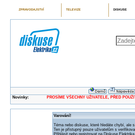
ZPRAVODAJSTVÍ
TELEVIZE
DISKUSE
Novinky:
PROSÍME VŠECHNY UŽIVATELE, PŘED POUŽITÍM 
Varování!
Téma nebo diskuse, které hledáte chybí, ale s
Ten je přístupný pouze uživatelům s verifikov
Přihlásit nebo registrovat na Diskuse Elektri