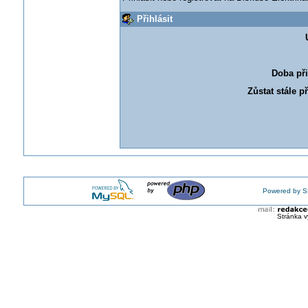
Přihlásit
Doba při
Zůstat stále p
Powered by S
Stránka v