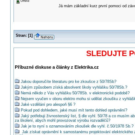
Offline
Já mám základní kurz první pomoci od záv
Stran:
[
1
]
SLEDUJTE 
Příbuzné diskuse a články z Elektrika.cz
Jakou doporučíte literaturu pro ke zkoušce z 50/78Sb?
Jakým způsobem získá absolvent školy vyhlášku 50/78Sb.?
Nemá někdo z Vás vyhlášku 50/78Sb. v elektronické podobě?
Nejsem vyučen v oboru elektro mohu si udělat zkoušku z vyhláš
Jaké vzdělání pro alespoň §6 ?
Pokud pod dohledem, jaké musí mít tento dohled oprávnění?
Jaký potřebuji živnostenský list, § dle vyhl. 50/78 a co musím a
za školení, abych mohl provozovat výrobu rozvaděčů?
Jak je to nyní s oznamováním zkoušek dle vyhl. č.50/1978 Sb.?
Jak získat oprávnění k samostanému projektování elektrického 