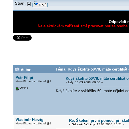
Stran:
[
1
]
Odpovědi n
Na elektrickém zařízení smí pracovat pouze osoba s
Téma: Když školíte 50/78, máte certifiká
Autor
Petr Filipi
Když školíte 50/78, máte certifikát
Neverifikovaný uživatel @1
«
kdy:
13.03.2008, 09:00 »
Offline
Když školíte z vyhlášky 50, máte nějaký ce
Vladimír Herzig
Re: Školení první pomoci při škol
Neverifikovaný uživatel @1
«
Odpověď #1 kdy:
13.03.2008, 10:21 »