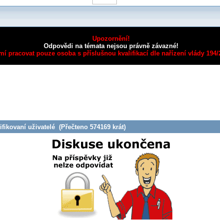
Upozornění!
Odpovědi na témata nejsou právně závazné!
mí pracovat pouze osoba s příslušnou kvalifikací dle nařízení vlády 194
fikovaní uživatelé (Přečteno 574169 krát)