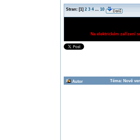
Stran:
[
1
]
2
3
4
...
10
Na elektrickém zařízení s
Téma: Nově veri
Autor