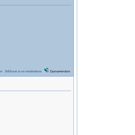
vi
Stěžovat si na moderátora
Zaznamenáno