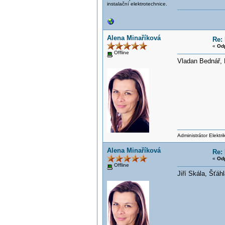
instalační elektrotechnice.
Alena Minaříková
Re: 
«
Od
Offline
Vladan Bednář, 
Administrátor Elektr
Alena Minaříková
Re: 
«
Od
Offline
Jiří Skála, Šťáh