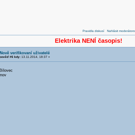
Pravidla diskusí
Nahlásit moderátoro
Elektrika NENÍ časopis!
Nově verifikovaní uživatelé
pověď #6 kdy:
13.11.2014, 18:37 »
Bílovec
rnov