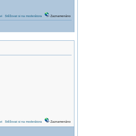
vi
Stěžovat si na moderátora
Zaznamenáno
vi
Stěžovat si na moderátora
Zaznamenáno