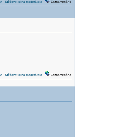
vi
Stěžovat si na moderátora
Zaznamenáno
vi
Stěžovat si na moderátora
Zaznamenáno