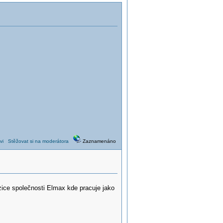
vi
Stěžovat si na moderátora
Zaznamenáno
ice společnosti Elmax kde pracuje jako