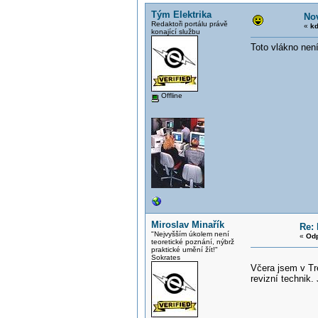
Tým Elektrika
Nov
Redaktoři portálu právě
«
kd
konající službu
Toto vlákno není
Offline
Miroslav Minařík
Re: 
"Nejvyšším úkolem není
«
Odp
teoretické poznání, nýbrž
praktické umění žít!"
Sokrates
Včera jsem v Tr
revizní technik.