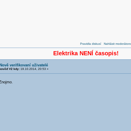
Pravidla diskusí
Nahlásit moderátoro
Elektrika NENÍ časopis!
Nově verifikovaní uživatelé
ověď #2 kdy:
19.10.2014, 20:53 »
Znojmo.