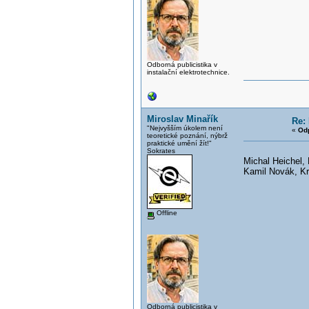
Odborná publicistika v
instalační elektrotechnice.
Miroslav Minařík
Re: 
"Nejvyšším úkolem není
«
Od
teoretické poznání, nýbrž
praktické umění žít!"
Sokrates
Michal Heichel, 
Kamil Novák, K
Offline
Odborná publicistika v