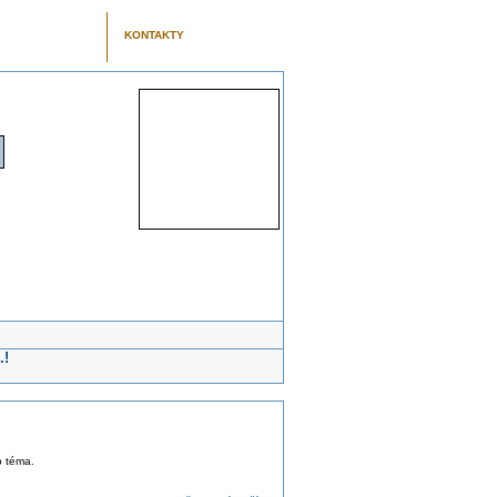
KONTAKTY
.!
o téma.