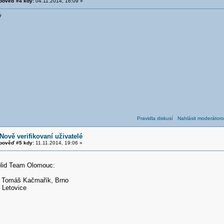
pověď #4 kdy:
04.11.2014, 16:09 »
ý
Pravidla diskusí
Nahlásit moderátoro
Nově verifikovaní uživatelé
pověď #5 kdy:
11.11.2014, 19:06 »
olid Team Olomouc:
, Tomáš Kačmařík, Brno
, Letovice