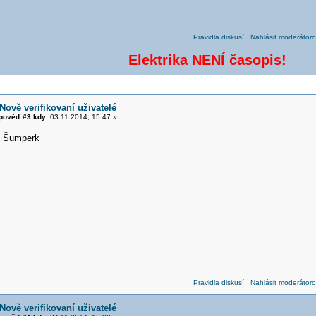
Pravidla diskusí
Nahlásit moderátoro
Elektrika NENÍ časopis!
Nově verifikovaní uživatelé
pověď #3 kdy:
03.11.2014, 15:47 »
, Šumperk
Pravidla diskusí
Nahlásit moderátoro
Nově verifikovaní uživatelé