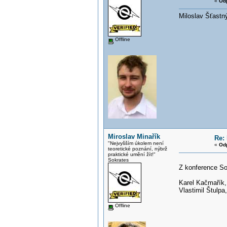
«
Od
Miloslav Šťastn
Offline
Miroslav Minařík
Re: 
"Nejvyšším úkolem není
«
Od
teoretické poznání, nýbrž
praktické umění žít!"
Sokrates
Z konference S
Karel Kačmařík
Vlastimil Štulpa
Offline