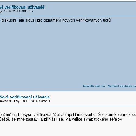
ě verifikovaní uživatelé
y:
18.10.2014, 08:02 »
 diskusní, ale slouží pro oznámení nových verifikovaných účtů.
Pravidla diskusí
Nahlásit moderátoro
Nově verifikovaní uživatelé
ověď #1 kdy:
18.10.2014, 08:55 »
enčíně na Elosyse verifikoval účet Juraje Hámorského. Šel jsem kolem expoz
 Ještě, že mne zastavil a přihlásil se. Má velice sympatického šéfa :-)