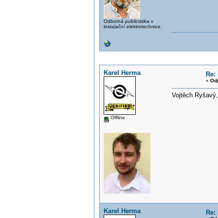
Odborná publicistika v
instalační elektrotechnice.
Karel Herma
Re: 
«
Od
Vojtěch Ryšavý
Offline
Karel Herma
Re: 