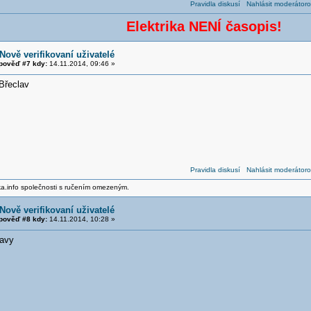
Pravidla diskusí
Nahlásit moderátoro
Elektrika NENÍ časopis!
Nově verifikovaní uživatelé
pověď #7 kdy:
14.11.2014, 09:46 »
Břeclav
Pravidla diskusí
Nahlásit moderátoro
ika.info společnosti s ručením omezeným.
Nově verifikovaní uživatelé
pověď #8 kdy:
14.11.2014, 10:28 »
lavy