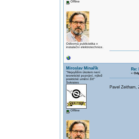
Offline
Odborná publicistika v
instalační elektrotechnice.
Miroslav Minařík
Re: 
"Nejvyšším úkolem není
«
Odp
teoretické poznání, nýbrž
praktické umění žít!"
Sokrates
Pavel Zeitham, 
Offline