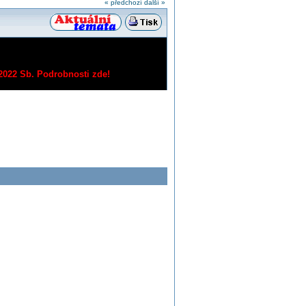
« předchozí
další »
/2022 Sb.
Podrobnosti zde!