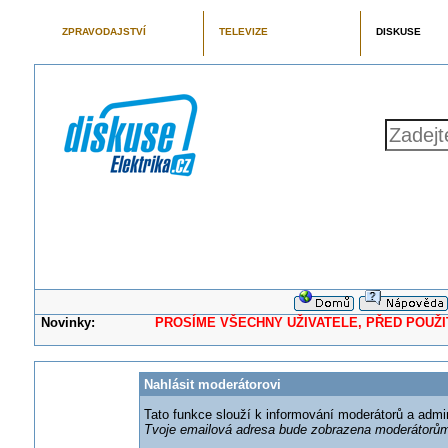
ZPRAVODAJSTVÍ
TELEVIZE
DISKUSE
Novinky:
PROSÍME VŠECHNY UŽIVATELE, PŘED POUŽITÍM 
Nahlásit moderátorovi
Tato funkce slouží k informování moderátorů a adm
Tvoje emailová adresa bude zobrazena moderátorům 