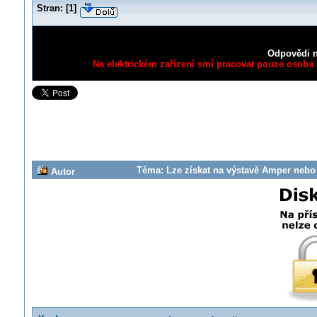
Stran:
[
1
]
Odpovědi n
Na elektrickém zařízení smí pracovat pouze osoba s
Téma: Lze získat na výstavě Amper nebo E
Autor