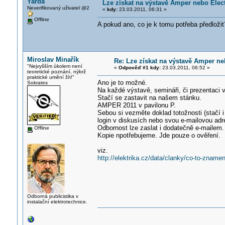
Yarda
Lze získat na výstavě Amper nebo Elect
Neverifikovaný uživatel @2
«
kdy:
23.03.2011, 06:31 »
Offline
A pokud ano, co je k tomu potřeba předložit
Miroslav Minařík
Re: Lze získat na výstavě Amper neb
"Nejvyšším úkolem není
«
Odpověď #1 kdy:
23.03.2011, 06:52 »
teoretické poznání, nýbrž
praktické umění žít!"
Ano je to možné.
Sokrates
Na každé výstavě, semináři, či prezentaci v
Stačí se zastavit na našem stánku.
AMPER 2011 v pavilonu P.
Sebou si vezměte doklad totožnosti (stačí i 
login v diskusích nebo svou e-mailovou adre
Odbornost lze zaslat i dodatečně e-mailem.
Offline
Kopie npotřebujeme. Jde pouze o ověření.
viz.
http://elektrika.cz/data/clanky/co-to-znamen
Odborná publicistika v
instalační elektrotechnice.