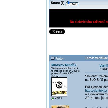
Stran:
[
1
]
Na elektrickém zařízení s
Téma: Verifikac
Autor
Miroslav Minařík
Verif
"Nejvyšším úkolem není
«
kdy:
0
teoretické poznání, nýbrž
praktické umění žít!"
Slovenští zájemc
Sokrates
na ELO SYS pav
Pro zjednodušen
http://elektrika.
a s dokladem tot
Jiří Kroupa je p
Offline