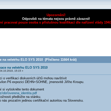
Upozornění!
Odpovědi na témata nejsou právně závazné!
mí pracovat pouze osoba s příslušnou kvalifikací dle nařízení vlády 194
e na veletrhu ELO SYS 2010 (Přečteno 11664 krát)
ikace na veletrhu ELO SYS 2010
4.10.2010, 15:15 »
i o verifikaci diskusních účtů mohou navštívit
ilon P6 expozici DEHN+SOHNE, jmenovitě Jiřího Kroupu.
í si vytiskněte tento dokument
cz/obr/overena_identita.pdf
ožnosti předložte na stánku.
ro nás prozatím jedinou certifikační autoritou na Slovensku.