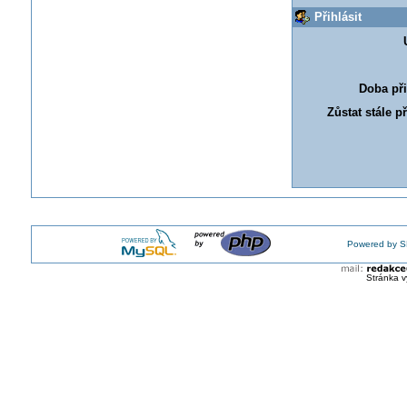
Přihlásit
Doba při
Zůstat stále p
Powered by S
Stránka v