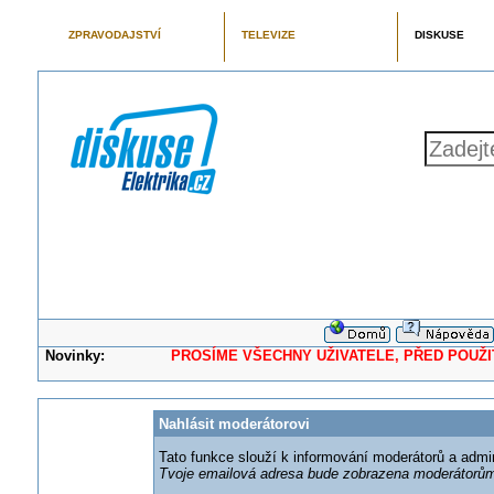
ZPRAVODAJSTVÍ
TELEVIZE
DISKUSE
Novinky:
PROSÍME VŠECHNY UŽIVATELE, PŘED POUŽITÍM 
Nahlásit moderátorovi
Tato funkce slouží k informování moderátorů a adm
Tvoje emailová adresa bude zobrazena moderátorům 