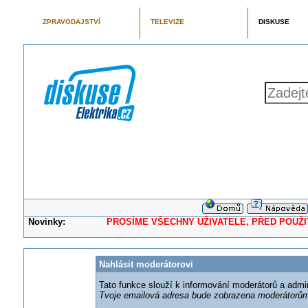
ZPRAVODAJSTVÍ
TELEVIZE
DISKUSE
Novinky:
PROSÍME VŠECHNY UŽIVATELE, PŘED POUŽITÍM 
Nahlásit moderátorovi
Tato funkce slouží k informování moderátorů a adm
Tvoje emailová adresa bude zobrazena moderátorům 