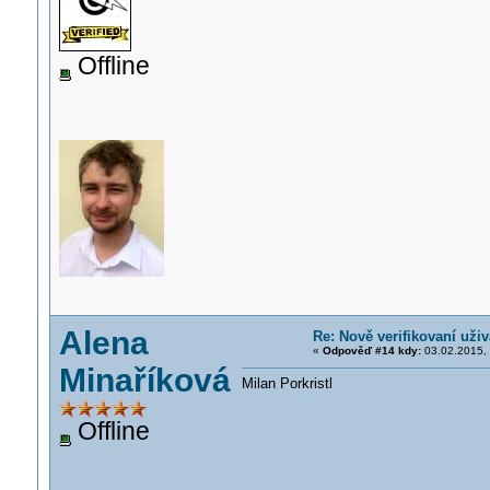
Offline
Alena
Re: Nově verifikovaní uživ
«
Odpověď #14 kdy:
03.02.2015, 
Minaříková
Milan Porkristl
Offline