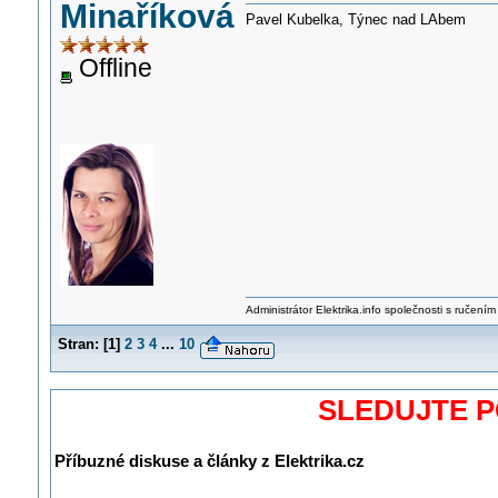
Minaříková
Pavel Kubelka, Týnec nad LAbem
Offline
Administrátor Elektrika.info společnosti s ručen
Stran:
[
1
]
2
3
4
...
10
SLEDUJTE 
Příbuzné diskuse a články z Elektrika.cz