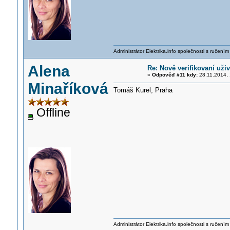
Administrátor Elektrika.info společnosti s ručen
Alena
Re: Nově verifikovaní uživ
«
Odpověď #11 kdy:
28.11.2014, 
Minaříková
Tomáš Kurel, Praha
Offline
Administrátor Elektrika.info společnosti s ručen