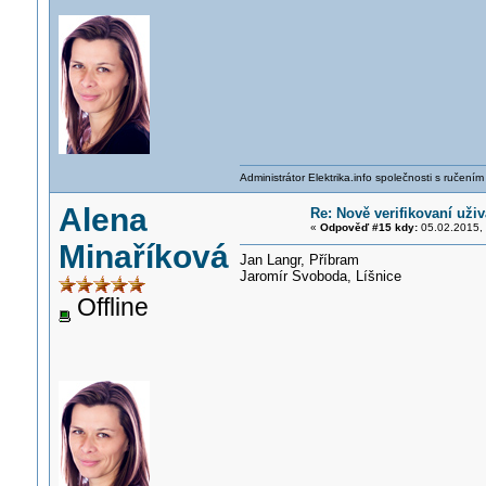
Administrátor Elektrika.info společnosti s ručen
Alena
Re: Nově verifikovaní uživ
«
Odpověď #15 kdy:
05.02.2015, 
Minaříková
Jan Langr, Příbram
Jaromír Svoboda, Líšnice
Offline