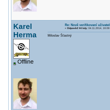
Karel
Re: Nově verifikovaní uživatel
«
Odpověď #4 kdy:
04.11.2014, 16:09
Herma
Miloslav Šťastný
Offline