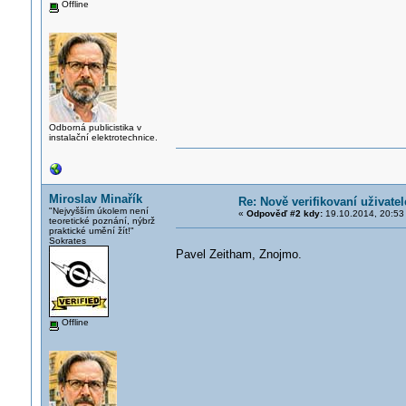
Offline
Odborná publicistika v
instalační elektrotechnice.
Miroslav Minařík
Re: Nově verifikovaní uživatel
"Nejvyšším úkolem není
«
Odpověď #2 kdy:
19.10.2014, 20:53
teoretické poznání, nýbrž
praktické umění žít!"
Sokrates
Pavel Zeitham, Znojmo.
Offline