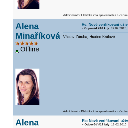
Administrátor Elektrika.info společnosti s ručen
Alena
Re: Nově verifikovaní uživ
«
Odpověď #16 kdy:
09.02.2015, 
Minaříková
Václav Záruba, Hradec Králové
Offline
Administrátor Elektrika.info společnosti s ručen
Alena
Re: Nově verifikovaní uživ
«
Odpověď #17 kdy:
19.02.2015, 