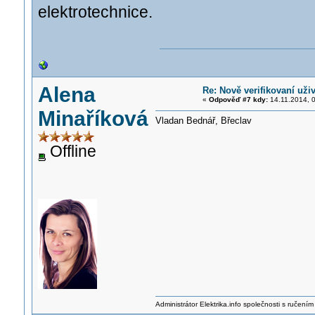
elektrotechnice.
Alena
Re: Nově verifikovaní uživ
«
Odpověď #7 kdy:
14.11.2014, 0
Minaříková
Vladan Bednář, Břeclav
Offline
Administrátor Elektrika.info společnosti s ručen