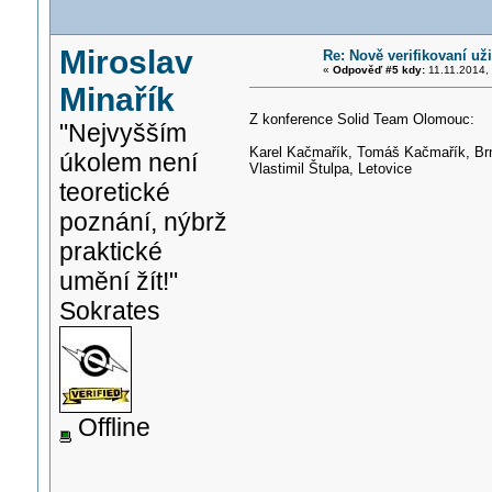
Miroslav
Re: Nově verifikovaní uži
«
Odpověď #5 kdy:
11.11.2014, 
Minařík
Z konference Solid Team Olomouc:
"Nejvyšším
Karel Kačmařík, Tomáš Kačmařík, Br
úkolem není
Vlastimil Štulpa, Letovice
teoretické
poznání, nýbrž
praktické
umění žít!"
Sokrates
Offline