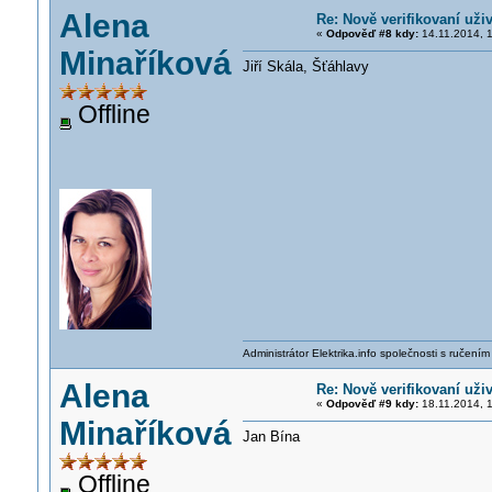
Alena
Re: Nově verifikovaní uživ
«
Odpověď #8 kdy:
14.11.2014, 1
Minaříková
Jiří Skála, Šťáhlavy
Offline
Administrátor Elektrika.info společnosti s ručen
Alena
Re: Nově verifikovaní uživ
«
Odpověď #9 kdy:
18.11.2014, 1
Minaříková
Jan Bína
Offline