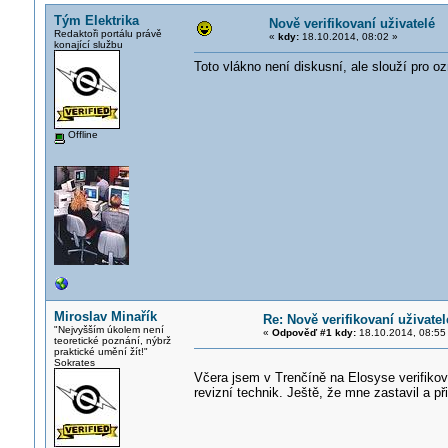
Tým Elektrika
Nově verifikovaní uživatelé
Redaktoři portálu právě
«
kdy:
18.10.2014, 08:02 »
konající službu
Toto vlákno není diskusní, ale slouží pro 
Offline
Miroslav Minařík
Re: Nově verifikovaní uživatel
"Nejvyšším úkolem není
«
Odpověď #1 kdy:
18.10.2014, 08:55
teoretické poznání, nýbrž
praktické umění žít!"
Sokrates
Včera jsem v Trenčíně na Elosyse verifiko
revizní technik. Ještě, že mne zastavil a př