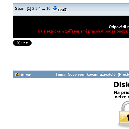
Stran:
[
1
]
2
3
4
...
10
Odpovědi n
Na elektrickém zařízení smí pracovat pouze osoba s
Téma: Nově verifikovaní uživatelé (Přečt
Autor