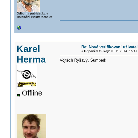
Odborná publicistika v
instalační elektrotechnice.
Karel
Re: Nově verifikovaní uživatel
«
Odpověď #3 kdy:
03.11.2014, 15:47
Herma
Vojtěch Ryšavý, Šumperk
Offline