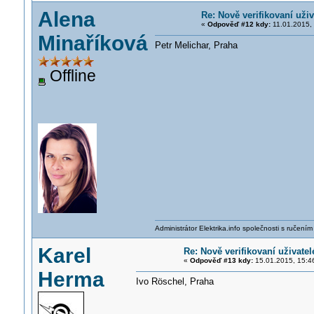
Alena
Re: Nově verifikovaní uživ
«
Odpověď #12 kdy:
11.01.2015, 
Minaříková
Petr Melichar, Praha
Offline
Administrátor Elektrika.info společnosti s ručen
Karel
Re: Nově verifikovaní uživatel
«
Odpověď #13 kdy:
15.01.2015, 15:4
Herma
Ivo Röschel, Praha