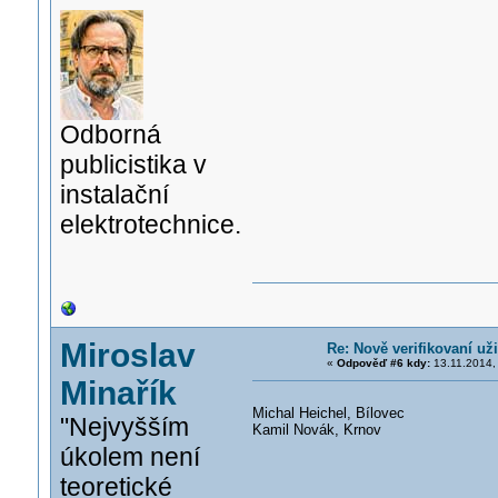
Odborná
publicistika v
instalační
elektrotechnice.
Miroslav
Re: Nově verifikovaní uži
«
Odpověď #6 kdy:
13.11.2014,
Minařík
Michal Heichel, Bílovec
"Nejvyšším
Kamil Novák, Krnov
úkolem není
teoretické