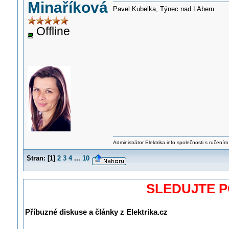
Minaříková
Pavel Kubelka, Týnec nad LAbem
Offline
Administrátor Elektrika.info společnosti s ručen
Stran:
[
1
]
2
3
4
...
10
SLEDUJTE 
Příbuzné diskuse a články z Elektrika.cz