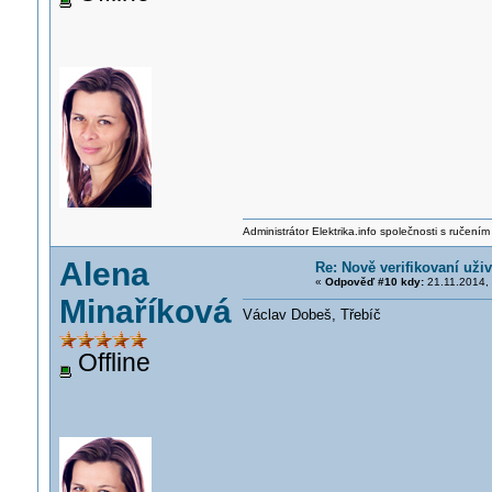
Administrátor Elektrika.info společnosti s ručen
Alena
Re: Nově verifikovaní uživ
«
Odpověď #10 kdy:
21.11.2014, 
Minaříková
Václav Dobeš, Třebíč
Offline