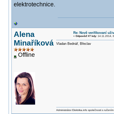
elektrotechnice.
Alena
Re: Nově verifikovaní uživ
«
Odpověď #7 kdy:
14.11.2014, 0
Minaříková
Vladan Bednář, Břeclav
Offline
Administrátor Elektrika.info společnosti s ručen