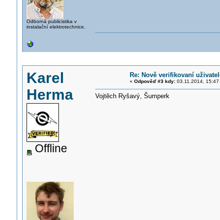
Odborná publicistika v
instalační elektrotechnice.
Karel
Re: Nově verifikovaní uživatel
«
Odpověď #3 kdy:
03.11.2014, 15:47
Herma
Vojtěch Ryšavý, Šumperk
Offline