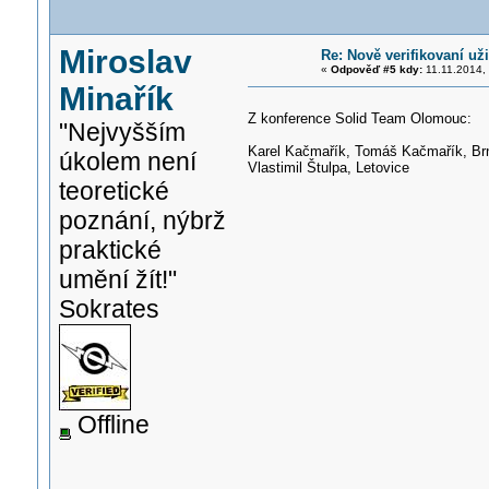
Miroslav
Re: Nově verifikovaní uži
«
Odpověď #5 kdy:
11.11.2014, 
Minařík
Z konference Solid Team Olomouc:
"Nejvyšším
Karel Kačmařík, Tomáš Kačmařík, Br
úkolem není
Vlastimil Štulpa, Letovice
teoretické
poznání, nýbrž
praktické
umění žít!"
Sokrates
Offline