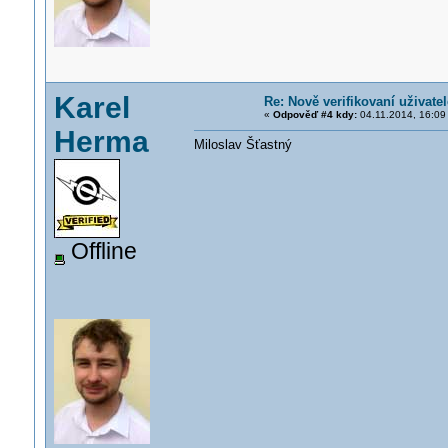
Karel
Re: Nově verifikovaní uživatel
«
Odpověď #4 kdy:
04.11.2014, 16:09
Herma
Miloslav Šťastný
Offline