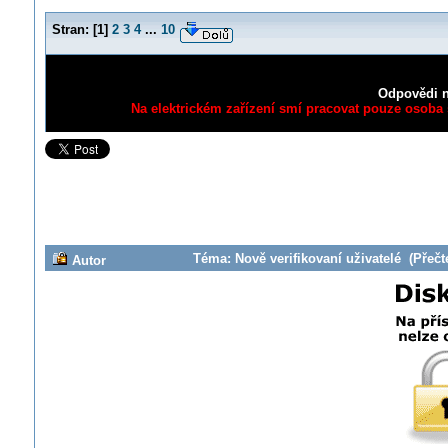
Stran:
[
1
]
2
3
4
...
10
Odpovědi n
Na elektrickém zařízení smí pracovat pouze osoba s
Téma: Nově verifikovaní uživatelé (Přečt
Autor