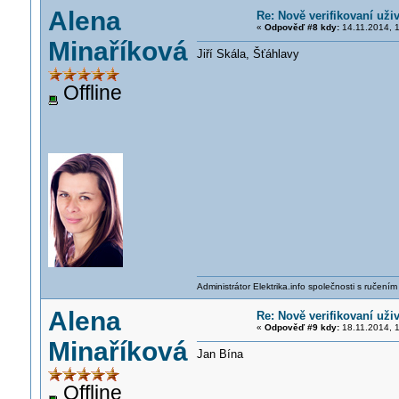
Alena
Re: Nově verifikovaní uživ
«
Odpověď #8 kdy:
14.11.2014, 1
Minaříková
Jiří Skála, Šťáhlavy
Offline
Administrátor Elektrika.info společnosti s ručen
Alena
Re: Nově verifikovaní uživ
«
Odpověď #9 kdy:
18.11.2014, 1
Minaříková
Jan Bína
Offline