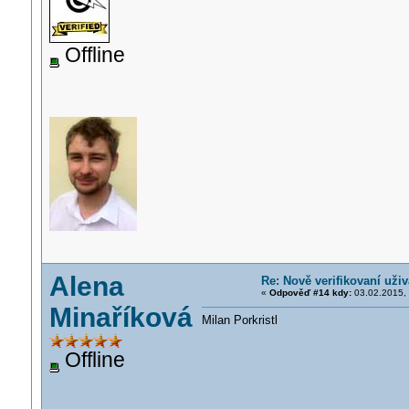
Offline
Alena
Re: Nově verifikovaní uživ
«
Odpověď #14 kdy:
03.02.2015, 
Minaříková
Milan Porkristl
Offline