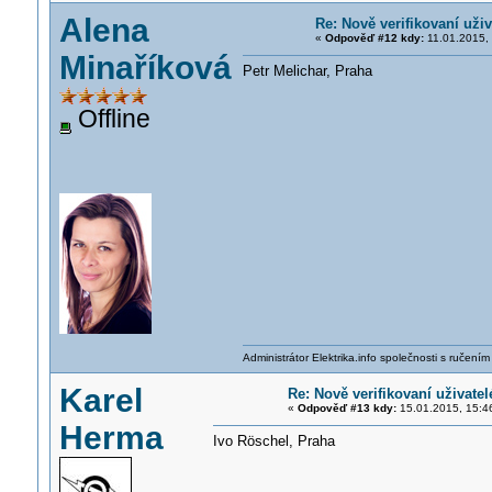
Alena
Re: Nově verifikovaní uživ
«
Odpověď #12 kdy:
11.01.2015, 
Minaříková
Petr Melichar, Praha
Offline
Administrátor Elektrika.info společnosti s ručen
Karel
Re: Nově verifikovaní uživatel
«
Odpověď #13 kdy:
15.01.2015, 15:4
Herma
Ivo Röschel, Praha