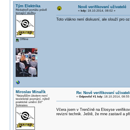
Tým Elektrika
Nově verifikovaní uživatelé
Redaktoři portálu právě
«
kdy:
18.10.2014, 08:02 »
konající službu
Toto vlákno není diskusní, ale slouží pro 
Offline
Miroslav Minařík
Re: Nově verifikovaní uživatel
"Nejvyšším úkolem není
«
Odpověď #1 kdy:
18.10.2014, 08:55
teoretické poznání, nýbrž
praktické umění žít!"
Sokrates
Včera jsem v Trenčíně na Elosyse verifiko
revizní technik. Ještě, že mne zastavil a př