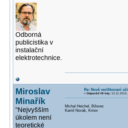
Odborná
publicistika v
instalační
elektrotechnice.
Miroslav
Re: Nově verifikovaní uži
«
Odpověď #6 kdy:
13.11.2014,
Minařík
Michal Heichel, Bílovec
"Nejvyšším
Kamil Novák, Krnov
úkolem není
teoretické