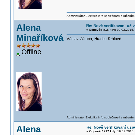
Administrátor Elektrika.info společnosti s ručen
Alena
Re: Nově verifikovaní uživ
«
Odpověď #16 kdy:
09.02.2015, 
Minaříková
Václav Záruba, Hradec Králové
Offline
Administrátor Elektrika.info společnosti s ručen
Alena
Re: Nově verifikovaní uživ
«
Odpověď #17 kdy:
19.02.2015, 