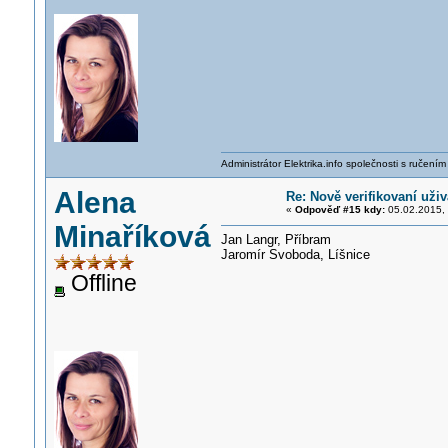
Administrátor Elektrika.info společnosti s ručen
Alena
Re: Nově verifikovaní uživ
«
Odpověď #15 kdy:
05.02.2015, 
Minaříková
Jan Langr, Příbram
Jaromír Svoboda, Líšnice
Offline