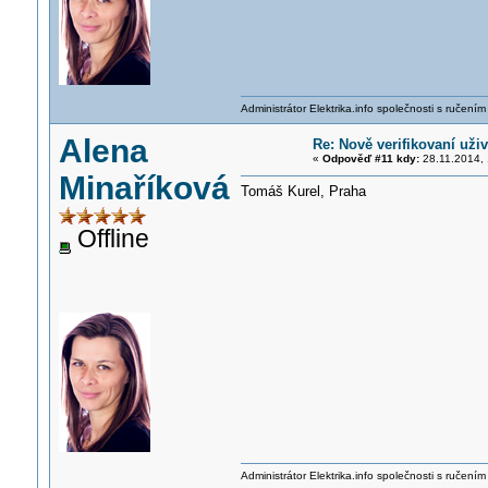
Administrátor Elektrika.info společnosti s ručen
Alena
Re: Nově verifikovaní uživ
«
Odpověď #11 kdy:
28.11.2014, 
Minaříková
Tomáš Kurel, Praha
Offline
Administrátor Elektrika.info společnosti s ručen