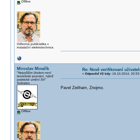
Offline
Odborná publicistika v
instalační elektrotechnice.
Miroslav Minařík
Re: Nově verifikovaní uživatel
"Nejvyšším úkolem není
«
Odpověď #2 kdy:
19.10.2014, 20:53
teoretické poznání, nýbrž
praktické umění žít!"
Sokrates
Pavel Zeitham, Znojmo.
Offline