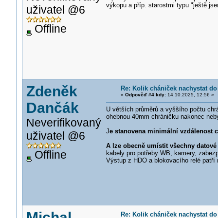
výkopu a příp. starostmi typu "ještě js
uživatel @6
Offline
Zdeněk
Re: Kolik chániček nachystat do
«
Odpověď #4 kdy:
14.10.2025, 12:56 »
Dančák
U větších průměrů a vyššího počtu chrá
ohebnou 40mm chráničku nakonec nebylo
Neverifikovaný
J
e stanovena minimální vzdálenost c
uživatel @6
A lze obecně umístit všechny datové
Offline
kabely pro potřeby WB, kamery, zabezp
Výstup z HDO a blokovacího relé patří 
Michal
Re: Kolik chániček nachystat do