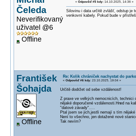
«
Odpověď #5 kdy:
14.10.2025, 14:36 »
Čeleda
Silovinu i data určitě zvlášť, odstup je
venkovní kabely. Pokud bude v přístřeš
Neverifikovaný
uživatel @6
Offline
František
Re: Kolik chrániček nachystat do parko
«
Odpověď #6 kdy:
23.10.2025, 19:04 »
Šohajda
Určitě dodržet od sebe vzdálenost!
Z praxe ve velkých nemocnicích, technici c
nějaké doporučené vzdálenosti.Hn
ed na ka
"datové závady".....
Ptal jsem se jich,jestli nemají s tím nějak
Není to všechno, jen dotažené nové stanice
Offline
Tak nevím?