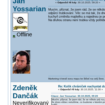
Jan
«
Odpověď #8 kdy:
30.10.2025, 09:20 »
Yossarian
Musím, přiznat, že jsem rád, že se někdo
odpůrci trubkování. Věc se má tak, že dn
kuchyň změnila majitelku a najednou je p
Na druhou stranu není trubka vždy potřebná
Offline
Marketing ti kreslí svou mapu ke štěstí na celý život,
Zdeněk
Re: Kolik chrániček nachystat d
«
Odpověď #9 kdy:
30.10.2025, 11:30 »
Dančák
Citace: Jan Yossarian 30.10.2025, 09:20
Musím, přiznat, že jsem rád, že se někdo ptá na 
Neverifikovaný
že dnes vůbec netušíme, co budeme v kterém pros
vyšší.