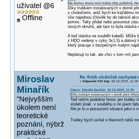
Na druhou stranu není trubka vždy potřebná. Ale t
uživatel @6
Díky trubkám instalovaných v domě pře
s chráničemi, aniž bych ke každému mí
Offline
vše najednou (člověk by do takové akce 
pomoc. Taky přidat nebo posunout zásu
nových okruhů, ale tam to byla otázka ro
A teď otázka na souběh kabelů. Může b
z HDO vedený v cyky 3x1,5) a datový ka
který pracuje s bezpečným malým napě
Neplánuji to tak, ale chci v tom mít jas
Miroslav
Re: Kolik chrániček nachystat 
«
Odpověď #10 kdy:
30.10.2025, 21:36
Minařík
Citace: Zdeněk Dančák 30.10.2025, 11:30
Díky trubkám instalovaných v domě před 45lety 
"Nejvyšším
Teď reším podobný horor, jen trubky t
století jinak. v souběhu s nn jsem ta
úkolem není
Ale je to o posouzení situace jako u 
teoretické
Trubky bych uvítal u hlavních tahů m
poznání, nýbrž
praktické