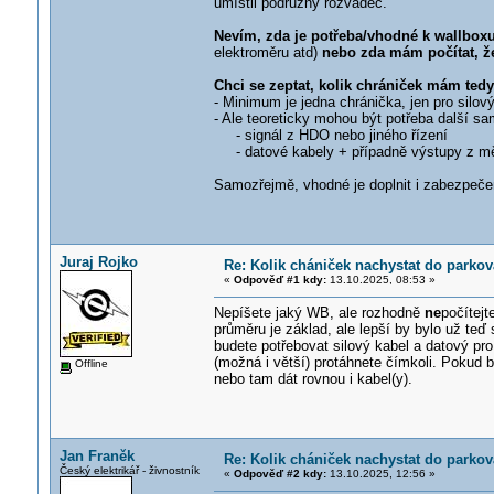
umístil podružný rozvaděč.
Nevím, zda je potřeba/vhodné k wallboxu 
elektroměru atd)
nebo zda mám počítat, že
Chci se zeptat, kolik chrániček mám tedy 
- Minimum je jedna chránička, jen pro silo
- Ale teoreticky mohou být potřeba další sa
- signál z HDO nebo jiného řízení
- datové kabely + případně výstupy z mě
Samozřejmě, vhodné je doplnit i zabezpeče
Juraj Rojko
Re: Kolik chániček nachystat do parkov
«
Odpověď #1 kdy:
13.10.2025, 08:53 »
Nepíšete jaký WB, ale rozhodně
ne
počítejt
průměru je základ, ale lepší by bylo už teď
budete potřebovat silový kabel a datový pr
(možná i větší) protáhnete čímkoli. Pokud 
Offline
nebo tam dát rovnou i kabel(y).
Jan Franěk
Re: Kolik chániček nachystat do parkov
Český elektrikář - živnostník
«
Odpověď #2 kdy:
13.10.2025, 12:56 »