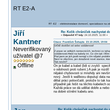
RT E2-A
RT -EZ - elektroinstala
ce domovní, specializace na zdra
Jiří
Re: Kolik chrániček nachystat d
«
Odpověď #7 kdy:
24.10.2025, 11:00 »
Kantner
Citace: František Šohajda 23.10.2025, 19:04
Určitě dodržet od sebe vzdálenost!
Neverifikovaný
Z praxe ve velkých nemocnicích, technici co taha
vzdálenosti.Hn
ed na kabely nn. Co vím tak i 80m
uživatel @7
Ptal jsem se jich,jestli nemají s tím nějaké probl
Není to všechno, jen dotažené nové stanice, kte
Tak nevím?
Offline
On je kabel a kabel (lidi si zvykli spe
o odolnosti proti rušení.) A pak je roz
nějaké chybovosti si mnohdy ani nevšim
nový. Jestli k wallboxu doputují data n
dělat práci polovičatě, protože to tak k
případně jak řešit na těchto kabelech oc
Každá práce se dá udělat dobře a nebo
na dobré stínění kabelu ano.
Re: Kolik chrániček nachystat do 