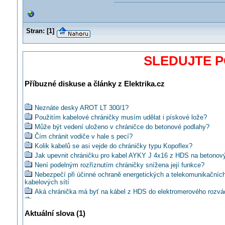
Stran:
[
1
]
SLEDUJTE 
Příbuzné diskuse a články z Elektrika.cz
Neznáte desky AROT LT 300/1?
Použitím kabelové chráničky musím udělat i pískové lože?
Může být vedení uloženo v chráničce do betonové podlahy?
Čím chránit vodiče v hale s pecí?
Kolik kabelů se asi vejde do chráničky typu Kopoflex?
Jak upevnit chráničku pro kabel AYKY J 4x16 z HDS na betonov
Není podelným rozříznutím chráničky snížena její funkce?
Nebezpečí při účinné ochraně energetických a telekomunikačníc
kabelových sítí
Aká chránička má byť na kábel z HDS do elektromerového rozv
Kde se dají pořídit chráničky na dráty venkovního vedení NN?
Je umístění kabelu na stroji bez "chráničky" bezpečné?
Aktuální slova (1)
Čím ochránit svod kabelu z SP100 na sloupu?