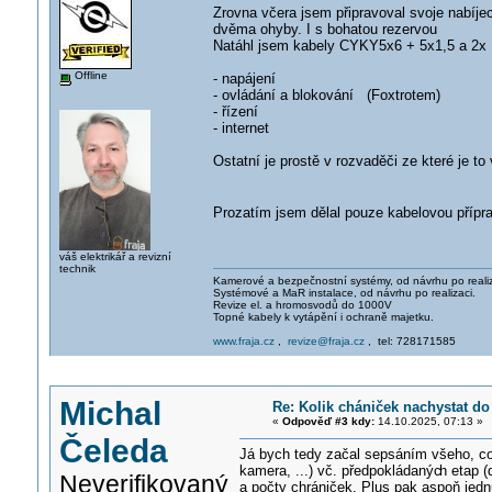
Zrovna včera jsem připravoval svoje nabíje
dvěma ohyby. I s bohatou rezervou
Natáhl jsem kabely CYKY5x6 + 5x1,5 a 2x 
Offline
- napájení
- ovládání a blokování (Foxtrotem)
- řízení
- internet
Ostatní je prostě v rozvaděči ze které je to
Prozatím jsem dělal pouze kabelovou přípr
váš elektrikář a revizní
technik
Kamerové a bezpečnostní systémy, od návrhu po realiz
Systémové a MaR instalace, od návrhu po realizaci.
Revize el. a hromosvodů do 1000V
Topné kabely k vytápění i ochraně majetku.
www.fraja.cz
,
revize@fraja.cz
, tel: 728171585
Michal
Re: Kolik chániček nachystat do
«
Odpověď #3 kdy:
14.10.2025, 07:13 »
Čeleda
Já bych tedy začal sepsáním všeho, co
kamera, ...) vč. předpokládanýc
h etap (
Neverifikovaný
a počty chrániček. Plus pak aspoň jedn