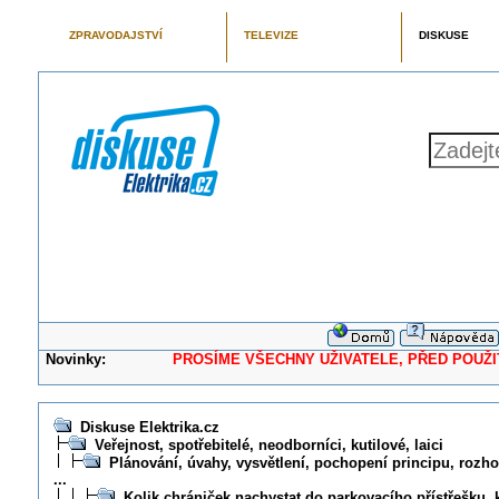
ZPRAVODAJSTVÍ
TELEVIZE
DISKUSE
Novinky:
PROSÍME VŠECHNY UŽIVATELE, PŘED POUŽITÍM 
Diskuse Elektrika.cz
Veřejnost, spotřebitelé, neodborníci, kutilové, laici
Plánování, úvahy, vysvětlení, pochopení principu, rozhod
...
Kolik chrániček nachystat do parkovacího přístřešku,