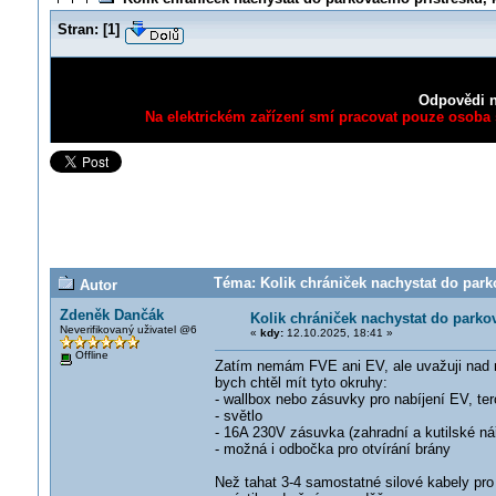
Stran:
[
1
]
Odpovědi n
Na elektrickém zařízení smí pracovat pouze osoba s
Téma: Kolik chrániček nachystat do parko
Autor
Zdeněk Dančák
Kolik chrániček nachystat do parko
Neverifikovaný uživatel @6
«
kdy:
12.10.2025, 18:41 »
Offline
Zatím nemám FVE ani EV, ale uvažuji nad ni
bych chtěl mít tyto okruhy:
- wallbox nebo zásuvky pro nabíjení EV, te
- světlo
- 16A 230V zásuvka (zahradní a kutilské ná
- možná i odbočka pro otvírání brány
Než tahat 3-4 samostatné silové kabely pro k