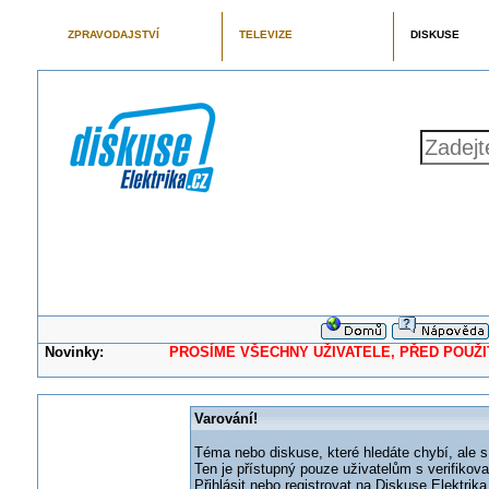
ZPRAVODAJSTVÍ
TELEVIZE
DISKUSE
Novinky:
PROSÍME VŠECHNY UŽIVATELE, PŘED POUŽITÍM 
Varování!
Téma nebo diskuse, které hledáte chybí, ale s
Ten je přístupný pouze uživatelům s verifikov
Přihlásit nebo registrovat na Diskuse Elektri