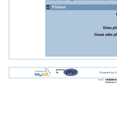
Přihlásit
Doba při
Zůstat stále p
Powered by S
Stránka v