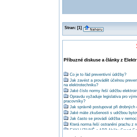
Stran:
[
1
]
Příbuzné diskuse a články z Elektr
Co je to řád preventivní údržby?
Jak zavést a provádět účelnou preve
na elektrotechniku?
Jaké číslo normy řeší údržbu elektro
Opravdu vyžaduje legislativa pro vý
pracovníky?
Jak správně postupovat při drobných 
Jaké máte zkušenosti s udržbou byt
Jak často se provádí údržba v nemoc
Která norma řeší ostranění prachu z 
EXKLUZIVNĚ o ABB Ability Smart Se
Přivítali byste také ve vaší údržbě st