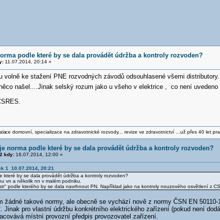
norma podle které by se dala provádět údržba a kontroly rozvoden?
y:
11.07.2014, 20:14 »
tu volně ke stažení PNE rozvodných závodů odsouhlasené všemi distributory.
 něco našel....Jinak selský rozum jako u všeho v elektrice , co není uvede
 ČSRES.
ala
ce domovní, specializace na zdravotnické rozvody... revize ve zdravotnictví ...už přes 40 let pra
je norma podle které by se dala provádět údržba a kontroly rozvoden?
2 kdy:
16.07.2014, 12:00 »
ek 1 10.07.2014, 20:21
e které by se dala provádět údržba a kontroly rozvoden?
u vn a několik nn v malém podniku.
str" podle kterého by se dala navrhnout PN. Například jako na kontroly nouzového osvětlení z 
m žádné takové normy, ale obecně se vychází nově z normy ČSN EN 50110-
. Jinak pro vlastní údržbu konkrétního elektrického zařízení (pokud není d
racovává místní provozní předpis provozovatel zařízení.