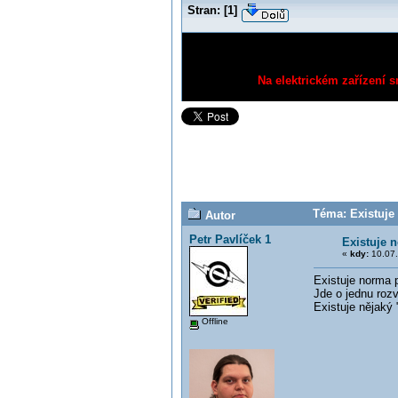
Stran:
[
1
]
Na elektrickém zařízení s
Téma: Existuje 
Autor
Petr Pavlíček 1
Existuje 
«
kdy:
10.07.
Existuje norma p
Jde o jednu roz
Existuje nějaký
Offline