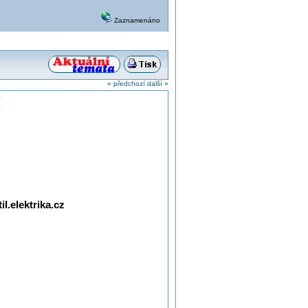
Zaznamenáno
« předchozí
další »
!
l.elektrika.cz