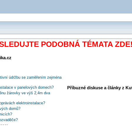
SLEDUJTE PODOBNÁ TÉMATA ZDE
ika.cz
ntivní údržbu se zaměřením zejména
Příbuzné diskuse a články z Kuti
instalace v panelových domech?
měnu žárovky ve výš 2,4m dva
oprávách elektroinstalace?
ových domů?
nicích?
rozvaděče?
nsor
rojového parku nový prediktivní