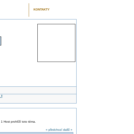
KONTAKTY
.!
 1 Host prohlíží toto téma.
« předchozí
další »