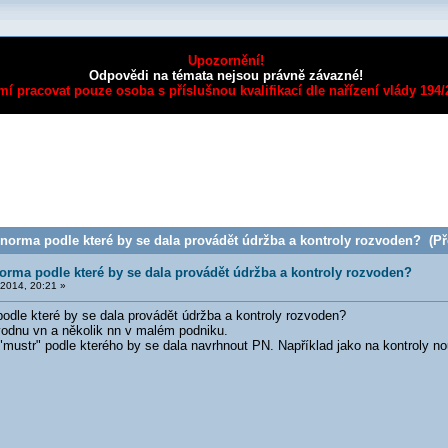
Upozornění!
Odpovědi na témata nejsou právně závazné!
mí pracovat pouze osoba s příslušnou kvalifikací dle nařízení vlády 194
norma podle které by se dala provádět údržba a kontroly rozvoden? (Př
norma podle které by se dala provádět údržba a kontroly rozvoden?
2014, 20:21 »
odle které by se dala provádět údržba a kontroly rozvoden?
vodnu vn a několik nn v malém podniku.
 "mustr" podle kterého by se dala navrhnout PN. Například jako na kontroly 