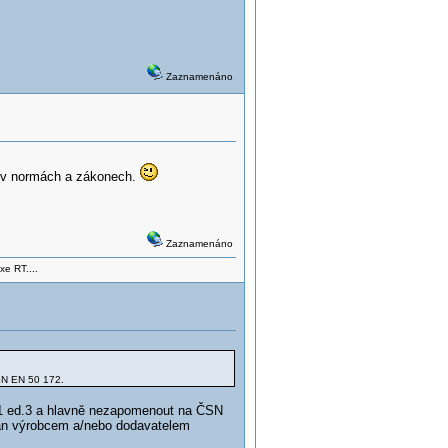
Zaznamenáno
no v normách a zákonech.
Zaznamenáno
xe RT....
CSN EN 50 172.
1 ed.3 a hlavně nezapomenout na ČSN
odán výrobcem a/nebo dodavatelem