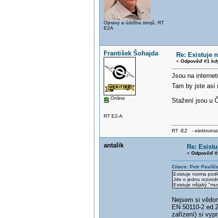
Opravy a údržba strojů, RT
E2A
František Šohajda
Re: Existuje 
«
Odpověď #1 kd
Jsou na interne
Tam by jste asi
Online
Stažení jsou u
RT E2-A
RT -EZ - elektroinst
antalik
Re: Existu
«
Odpověď #
Citace: Petr Pavlíč
Existuje norma podl
Jde o jednu rozvodn
Existuje nějaký "mu
Nejsem si vědo
EN 50110-2 ed.2
zařízení) si vyp