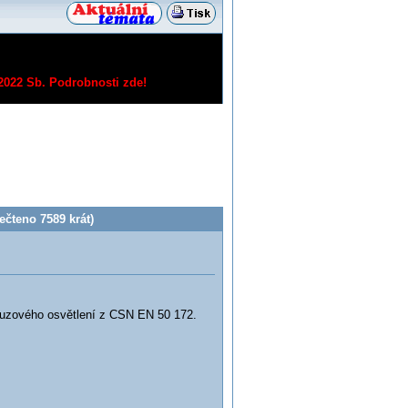
/2022 Sb.
Podrobnosti zde!
ečteno 7589 krát)
nouzového osvětlení z CSN EN 50 172.