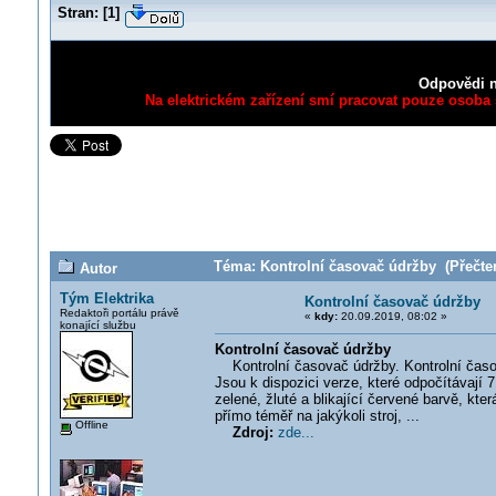
Stran:
[
1
]
Odpovědi n
Na elektrickém zařízení smí pracovat pouze osoba s
Téma: Kontrolní časovač údržby (Přečten
Autor
Tým Elektrika
Kontrolní časovač údržby
Redaktoři portálu právě
«
kdy:
20.09.2019, 08:02 »
konající službu
Kontrolní časovač údržby
Kontrolní časovač údržby. Kontrolní časov
Jsou k dispozici verze, které odpočítávají
zelené, žluté a blikající červené barvě, kt
přímo téměř na jakýkoli stroj, ...
Offline
Zdroj:
zde...