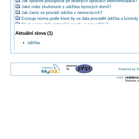
Jak správně postupovat při drobných oprávách elektroinstalace?
Jaké máte zkušenosti s udržbou bytových domů?
Jak často se provádí údržba v nemocnicích?
Existuje norma podle které by se dala provádět údržba a kontrol
Která norma řeší ostranění prachu z rozvaděče?
EXKLUZIVNĚ o ABB Ability Smart Sensor
Aktuální slova (1)
Přivítali byste také ve vaší údržbě strojového parku nový predikti
systém?
údržba
Je poviností vlastníka nemovitosti udržovat elektroinstalaci v by
Je modifikace výrobních linek v průmyslu legální?
Jak jinak obnovit potrhaný kabelový svazek "kočky" u mostového
Jak provádíte diagnostiku elektromotoru?
Powered by S
Jaké jsou podmínky k provozování vlastní elektroúdržby v podni
Lze zamáčknuté tlačítko v termostatu Euroster 2029 opravit?
Stránka v
Jak BY se měla provozovat a revidovat privátní instalace z minu
tisíciletí?
Jak donutit vlastníka bytu uvést společnou elektroinstalaci do p
stavu?
Jak eliminovat cvaknutí v jističi při zapnutí LED osvětlení?
ABB repasuje nejen roboty, ale i kontroléry a ovládací panely
Jak se využije digitální dvojče v údržbě?
Čím promazat venkovní 230V zásuvku?
Čím mazat plastové mechanické převody elektrických strojů a pří
Co by měl vědět údržbář neelektrikář, než se pustí do výměny z
Kde najdete uplatnění pro vysokorychlostní monitoring ve své pra