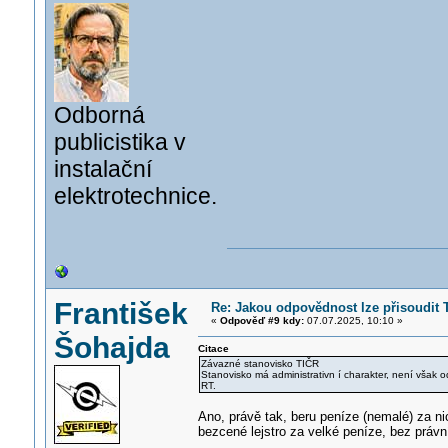
Odborná
publicistika v
instalační
elektrotechnice.
František
Re: Jakou odpovědnost lze přisoudit 
«
Odpověď #9 kdy:
07.07.2025, 10:10 »
Šohajda
Citace
Závazné stanovisko TIČR
Stanovisko má administrativn í charakter, není však
RT.
Ano, právě tak, beru peníze (nemalé) za nic!
bezcené lejstro za velké peníze, bez právn