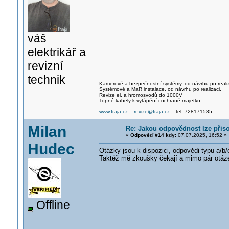
váš
elektrikář a
revizní
technik
Kamerové a bezpečnostní systémy, od návrhu po realiz
Systémové a MaR instalace, od návrhu po realizaci.
Revize el. a hromosvodů do 1000V
Topné kabely k vytápění i ochraně majetku.
www.fraja.cz
,
revize@fraja.cz
, tel: 728171585
Milan
Re: Jakou odpovědnost lze přis
«
Odpověď #14 kdy:
07.07.2025, 16:52 »
Hudec
Otázky jsou k dispozici, odpovědi typu a/b/
Taktéž mě zkoušky čekají a mimo pár otáze
Offline