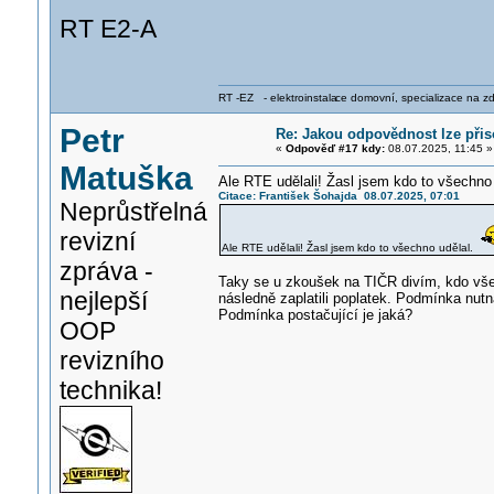
RT E2-A
RT -EZ - elektroinstala
ce domovní, specializace na zdra
Petr
Re: Jakou odpovědnost lze přis
«
Odpověď #17 kdy:
08.07.2025, 11:45 »
Matuška
Ale RTE udělali! Žasl jsem kdo to všechno 
Citace: František Šohajda 08.07.2025, 07:01
Neprůstřelná
revizní
Ale RTE udělali! Žasl jsem kdo to všechno udělal.
zpráva -
Taky se u zkoušek na TIČR divím, kdo všech
nejlepší
následně zaplatili poplatek. Podmínka nutn
Podmínka postačující je jaká?
OOP
revizního
technika!