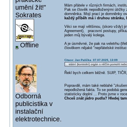
Mám přátele v různých firmách, institu
umění žít!"
Pak se člověk nepodloženými útržky z 
Sokrates
domněnka. Mojí prací je domněnky ově
každý příběh má i druhou stránku, k
Věci se mají většinou, (skoro vždy) j
Agreement), pracovní postupy, příkazy
jeden můj bývalý kolega.
Offline
A je úsměvné, že pak na veletrhu (tř
člověkem nějaké "nepřátelské instituc
Citace: Jan Palička 07.07.2025, 13:09
... státní (kontrolní) orgán s něčím pomohl neb
Řekl bych celkem běžně. SUIP, TIČR, 
Popravdě, mám také neblahé "zkušenost
nepodložená fakta. To se podobá gener
statisticky doplní ... Proto jsme v ro
Odborná
Chceš znát jádro pudla? Hledej tam,
publicistika v
instalační
elektrotechnice.