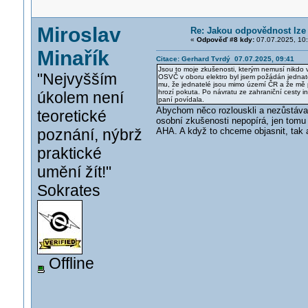
Miroslav
Re: Jakou odpovědnost lze 
«
Odpověď #8 kdy:
07.07.2025, 10:
Minařík
Citace: Gerhard Tvrdý 07.07.2025, 09:41
Jsou to moje zkušenosti, kterým nemusí nikdo v
"Nejvyšším
OSVČ v oboru elektro byl jsem požádán jednateli
mu, že jednatelé jsou mimo území ČR a že mě po
hrozí pokuta. Po návratu ze zahraniční cesty in
úkolem není
paní povídala.
Abychom něco rozlouskli a nezůstával
teoretické
osobní zkušenosti nepopírá, jen tomu 
poznání, nýbrž
AHA. A když to chceme objasnit, tak
praktické
umění žít!"
Sokrates
Offline