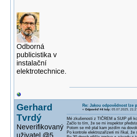
Odborná
publicistika v
instalační
elektrotechnice.
Gerhard
Re: Jakou odpovědnost lze p
«
Odpověď #4 kdy:
05.07.2025, 21:2
Tvrdý
Mé zkušenosti z TIČREM a SUIP při kont
Začlo to tím, že se mi inspektor předst
Neverifikovaný
Potom se mě ptal kam jezdím na dovolen
Po kontrole elektrozařízen
í mi říkal, ž
uživatel @5
Po 30 dnech přišla zpráva + závady s t