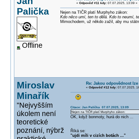
Jan
«
Odpověď #11 kdy:
07.07.2025, 13:09 »
Palička
Nejen na TIČR platí Murphyho zákon:
Kdo něco umí, ten to dělá. Kdo to neumí, ten
Mimochodem, už někdo zažil, aby mu státní
Offline
Miroslav
Re: Jakou odpovědnost lze 
«
Odpověď #12 kdy:
07.07.2025, 1
Minařík
"Nejvyšším
Citace: Jan Palička 07.07.2025, 13:09
úkolem není
Nejen na TIČR platí Murphyho zákon:
OK, když bonmoty, hurá do nich ...
teoretické
poznání, nýbrž
Říká se:
"ujdi míli v cizích botách ..."
praktické