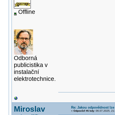
Offline
Odborná
publicistika v
instalační
elektrotechnice.
Miroslav
Re: Jakou odpovědnost lze 
«
Odpověď #6 kdy:
06.07.2025, 21: