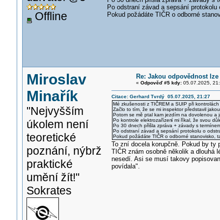
Po odstraní závad a sepsání protokolu 
Offline
Pokud požádáte TIČR o odborné stanovi
Miroslav
Re: Jakou odpovědnost lze 
«
Odpověď #5 kdy:
05.07.2025, 21:
Minařík
Citace: Gerhard Tvrdý 05.07.2025, 21:27
Mé zkušenosti z TIČREM a SUIP při kontrolách e
"Nejvyšším
Začlo to tím, že se mi inspektor představil jak
Potom se mě ptal kam jezdím na dovolenou a je
Po kontrole elektrozařízen
í mi říkal, že svou dů
úkolem není
Po 30 dnech přišla zpráva + závady s termínem 
Po odstraní závad a sepsání protokolu o odstr
teoretické
Pokud požádáte TIČR o odborné stanovisko, tak
To zní docela korupčně. Pokud by ty p
poznání, nýbrž
TIČR znám osobně několik a dlouhá lé
nesedí. Asi se musí takovy popisovaný 
praktické
povídala".
umění žít!"
Sokrates