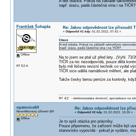
A teď otázka: Pokud na základě takovéhoto
např. úrazu, padá částečná vina i na TIČR?
František Šohajda
Re: Jakou odpovědnost lze přisoudit 
«
Odpověď #1 kdy:
01.02.2022, 07:42 »
Citace
A teď otázka: Pokud na základě takovéhoto stanovisk
např. úrazu, padá částečná vina i na TIČR?
Offline
Na to jsem se ptal už před lety...(Vyhl. 73/2
TIČR za nic nezodpovídá, pouze dělá kontro
RT E2-A
bylo mě řečeno revizní technik co vydal vý
TIČR sice udělá namátkové měření, ale plat
Takže česky berou peníze za kontroly, kdy
RT -EZ - elektroinstala
ce domovní, specializace na zdra
opatovice64
Re: Jakou odpovědnost lze přis
Neverifikovaný uživatel @6
«
Odpověď #2 kdy:
01.02.2022, 16:26 »
Offline
Je to spíš otázka pro právníky.
Pouze připomenu, že zařízení může být uv
stanovisko vypovídá - pokud je vydáno, musí