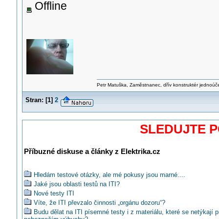
Offline
Petr Matuška, Zaměstnanec, dřív konstruktér jednoúč
Stran:
[
1
]
2
SLEDUJTE 
Příbuzné diskuse a články z Elektrika.cz
Hledám testové otázky, ale mé pokusy jsou marné....
Jaké jsou oblasti testů na ITI?
Nové testy ITI
Víte, že ITI převzalo činnosti „orgánu dozoru“?
Budu dělat na ITI písemné testy i z materiálu, které se netýkají p