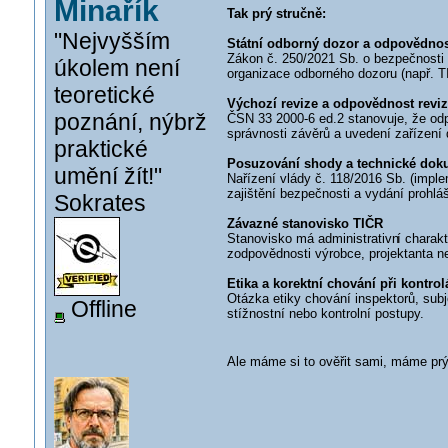
Minařík
Tak prý stručně:
"Nejvyšším
Státní odborný dozor a odpovědnos
Zákon č. 250/2021 Sb. o bezpečnosti 
úkolem není
organizace odborného dozoru (např. T
teoretické
Výchozí revize a odpovědnost reviz
poznání, nýbrž
ČSN 33 2000-6 ed.2 stanovuje, že odp
správnosti závěrů a uvedení zařízení 
praktické
Posuzování shody a technické dok
umění žít!"
Nařízení vlády č. 118/2016 Sb. (impl
zajištění bezpečnosti a vydání prohlá
Sokrates
Závazné stanovisko TIČR
Stanovisko má administrativn
í charak
zodpovědnosti výrobce, projektanta n
Etika a korektní chování při kontro
Otázka etiky chování inspektorů, subj
Offline
stížnostní nebo kontrolní postupy.
Ale máme si to ověřit sami, máme pr