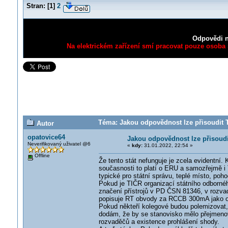
Stran:
[
1
]
2
Odpovědi n
Na elektrickém zařízení smí pracovat pouze osoba s
Téma: Jakou odpovědnost lze přisoudit T
Autor
opatovice64
Jakou odpovědnost lze přisoud
Neverifikovaný uživatel @6
«
kdy:
31.01.2022, 22:54 »
Offline
Že tento stát nefunguje je zcela evidentní. 
současnosti to platí o ERU a samozřejmě i T
typické pro státní správu, teplé místo, poho
Pokud je TIČR organizací státního odborné
značení přístrojů v PD ČSN 81346, v rozvad
popisuje RT obvody za RCCB 300mA jako o
Pokud někteří kolegové budou polemizovat,
dodám, že by se stanovisko mělo přejmenov
rozvaděčů a existence prohlášení shody.