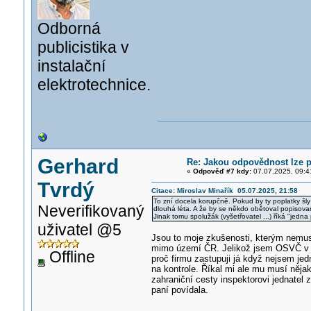
Odborná
publicistika v
instalační
elektrotechnice.
Gerhard
Re: Jakou odpovědnost lze p
«
Odpověď #7 kdy:
07.07.2025, 09:4
Tvrdý
Citace: Miroslav Minařík 05.07.2025, 21:58
To zní docela korupčně. Pokud by ty poplatky šl
Neverifikovaný
dlouhá léta. A že by se někdo obětoval popisovan
Jinak tomu spolužák (vyšetřovatel ...) říká "jedna
uživatel @5
Jsou to moje zkušenosti, kterým nemusí 
mimo území ČR. Jelikož jsem OSVČ v obo
Offline
proč firmu zastupuji já když nejsem je
na kontrole. Říkal mi ale mu musí nějak
zahraniční cesty inspektorovi jednatel 
paní povídala.