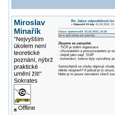
Miroslav
Re: Jakou odpovědnost lze 
«
Odpověď #3 kdy:
01.02.2022, 21:
Minařík
Citace: opatovice64 01.02.2022, 16:26
Je to spíš otázka pro právníky.
"Nejvyšším
Zkusme se zamyslet.
úkolem není
- TIČR je státní organizace
- zřizovatelem a provozovatelem je st
teoretické
- stejně jako např. SUIP
poznání, nýbrž
- konstrukci, funkce byly vytvořeny pr
praktické
Samozřejmě se chyby objevují všude, p
někdo neopravil? A pokud je to úmys
umění žít!"
Nebo je to pouze neznalost všech sou
Sokrates
Offline