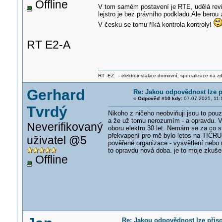
Offline
V tom samém postavení je RTE, udělá revizi 
lejstro je bez právního podkladu.Ale berou 
V česku se tomu říká kontrola kontroly!
RT E2-A
RT -EZ - elektroinstala
ce domovní, specializace na zdra
Gerhard
Re: Jakou odpovědnost lze p
«
Odpověď #10 kdy:
07.07.2025, 11:
Tvrdý
Nikoho z ničeho neobviňuji jsou to pou
a že už tomu nerozumím - a opravdu. V 
Neverifikovaný
oboru elektro 30 let. Nemám se za co s
překvapení pro mě bylo letos na TIČRU
uživatel @5
pověřené organizace - vysvětlení nebo 
to opravdu nová doba. je to moje zkuše
Offline
Re: Jakou odpovědnost lze přis