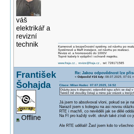
váš
elektrikář a
revizní
technik
Kamerové a bezpečnostní systémy, od návrhu po realiz
Systémové a MaR instalace, od návrhu po realizaci.
Revize el. a hromosvodů do 1000V
Topné kabely k vytápění i ochraně majetku.
www.fraja.cz
,
revize@fraja.cz
, tel: 728171585
František
Re: Jakou odpovědnost lze přis
«
Odpověď #16 kdy:
08.07.2025, 07:01 »
Šohajda
Citace: Milan Hudec 07.07.2025, 16:52
Otázky jsou k dispozici, odpovědi typu a/b/c se dají 
Taktéž mě zkoušky čekají a mimo pár otázek u kterýc
Já jsem to absolvoval vloni, pokud se je n
Narazil jsem s kolegou na asi novou otázku
RTE i machři, co nevěděli jak se dělé oddá
Na FI pro každý svět. okruh také zírali co 
Offline
Ale RTE udělali! Žasl jsem kdo to všechno