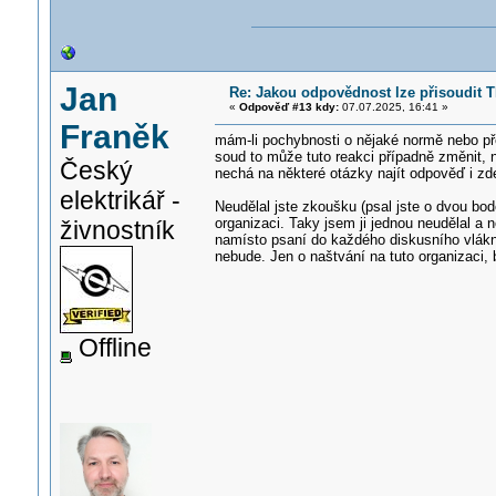
Jan
Re: Jakou odpovědnost lze přisoudit 
«
Odpověď #13 kdy:
07.07.2025, 16:41 »
Franěk
mám-li pochybnosti o nějaké normě nebo pře
soud to může tuto reakci případně změnit,
Český
nechá na některé otázky najít odpověď i z
elektrikář -
Neudělal jste zkoušku (psal jste o dvou bo
organizaci. Taky jsem ji jednou neudělal a
živnostník
namísto psaní do každého diskusního vlákn
nebude. Jen o naštvání na tuto organizaci, 
Offline