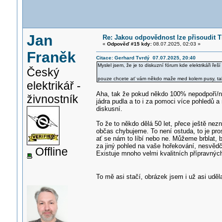
Jan
Re: Jakou odpovědnost lze přisoudit 
«
Odpověď #15 kdy:
08.07.2025, 02:03 »
Franěk
Citace: Gerhard Tvrdý 07.07.2025, 20:40
Myslel jsem, že je to diskuzní fórum kde elektrikáři 
Český
pouze chcete ať vám někdo maže med kolem pusy, t
elektrikář -
Aha, tak že pokud někdo 100% nepodpoří/nes
živnostník
jádra pudla a to i za pomoci více pohledů
diskusní.
To že to někdo dělá 50 let, přece ještě ne
občas chybujeme. To není ostuda, to je pros
ať se nám to líbí nebo ne. Můžeme brblat, b
za jiný pohled na vaše hořekování, nesvědčí
Offline
Existuje mnoho velmi kvalitních přípravnýc
To mě asi stačí, obrázek jsem i už asi udě