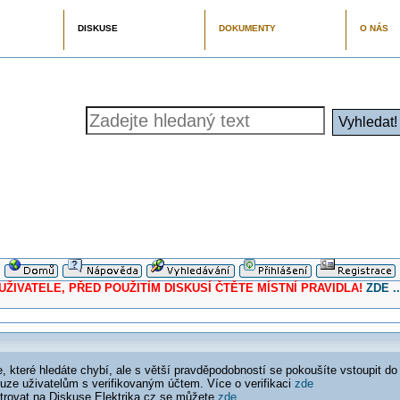
DISKUSE
DOKUMENTY
O NÁS
ELE, PŘED POUŽITÍM DISKUSÍ ČTĚTE MÍSTNÍ PRAVIDLA!
ZDE ..
 které hledáte chybí, ale s větší pravděpodobností se pokoušíte vstoupit do
ouze uživatelům s verifikovaným účtem. Více o verifikaci
zde
istrovat na Diskuse Elektrika.cz se můžete
zde