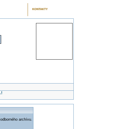
KONTAKTY
.!
 odborného archívu.