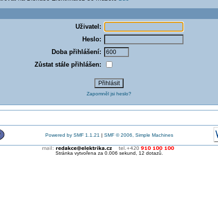
Uživatel:
Heslo:
Doba přihlášení:
Zůstat stále přihlášen:
Zapomněl jsi heslo?
Powered by SMF 1.1.21
|
SMF © 2006, Simple Machines
Stránka vytvořena za 0.006 sekund, 12 dotazů.