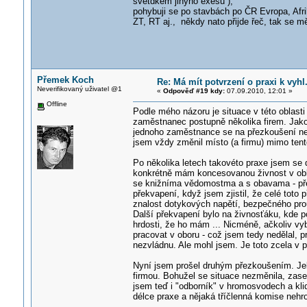
světdkem jinýho exesu ),
pohybuji se po stavbách po ČR Evropa, Afrik
ZT, RT aj., někdy nato přijde řeč, tak se mě
Přemek Koch
Re: Má mít potvrzení o praxi k vyhl
Neverifikovaný uživatel @1
«
Odpověď #19 kdy:
07.09.2010, 12:01 »
Offline
Podle mého názoru je situace v této oblas
zaměstnanec postupně několika firem. Jako
jednoho zaměstnance se na přezkoušení nev
jsem vždy změnil místo (a firmu) mimo tento
Po několika letech takovéto praxe jsem se 
konkrétně mám koncesovanou živnost v oblas
se knižníma vědomostma a s obavama - pře
překvapení, když jsem zjistil, že celé toto
znalost dotykových napětí, bezpečného prou
Další překvapení bylo na živnosťáku, kde p
hrdosti, že ho mám ... Nicméně, ačkoliv v
pracovat v oboru - což jsem tedy nedělal, 
nezvládnu. Ale mohl jsem. Je toto zcela v 
Nyní jsem prošel druhým přezkoušením. Jeli
firmou. Bohužel se situace nezměnila, zase 
jsem teď i "odborník" v hromosvodech a klid
délce praxe a nějaká tříčlenná komise nehro