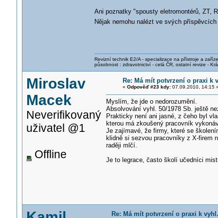
Ani poznatky "spousty eletromontérů, ZT, 
Nějak nemohu nalézt ve svých příspěvcích p
Revizní technik E2/A - specializace na přístroje a zaříze
působnost : zdravotnictví - celá ČR, ostatní revize - K
Miroslav
Re: Má mít potvrzení o praxi k 
«
Odpověď #23 kdy:
07.09.2010, 14:15 
Macek
Myslím, že jde o nedorozumění.
Absolvování vyhl. 50/1978 Sb. ještě n
Neverifikovaný
Prakticky není ani jasné, z čeho byl vla
kterou má zkoušený pracovník vykonáv
uživatel @1
Je zajímavé, že firmy, které se školení
klidně si sezvou pracovníky z X-firem n
raději mlčí.
Offline
Je to legrace, často školí učedníci mis
Kamil
Re: Má mít potvrzení o praxi k vyhl