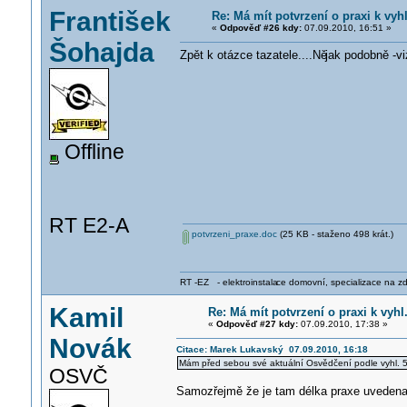
František
Re: Má mít potvrzení o praxi k vyh
«
Odpověď #26 kdy:
07.09.2010, 16:51 »
Šohajda
Zpět k otázce tazatele....Ně
jak podobně -viz
Offline
RT E2-A
potvrzeni_praxe.doc
(25 KB - staženo 498 krát.)
RT -EZ - elektroinstala
ce domovní, specializace na zdra
Kamil
Re: Má mít potvrzení o praxi k vyhl
«
Odpověď #27 kdy:
07.09.2010, 17:38 »
Novák
Citace: Marek Lukavský 07.09.2010, 16:18
Mám před sebou své aktuální Osvědčení podle vyhl. 
OSVČ
Samozřejmě že je tam délka praxe uvedena