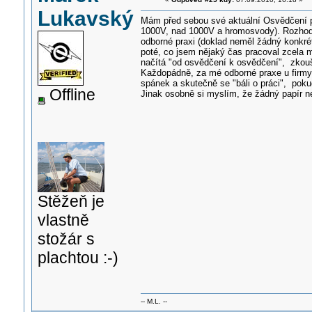
Lukavský
Mám před sebou své aktuální Osvědčení p
1000V, nad 1000V a hromosvody). Rozhodně
odborné praxi (doklad neměl žádný konkré
poté, co jsem nějaký čas pracoval zcela m
načítá "od osvědčení k osvědčení", zkoušk
Každopádně, za mé odborné praxe u firmy 
spánek a skutečně se "báli o práci", poku
Offline
Jinak osobně si myslím, že žádný papír n
Stěžeň je
vlastně
stožár s
plachtou :-)
-- M.L. --