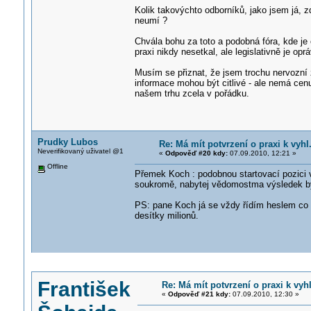
Kolik takovýchto odborníků, jako jsem já, z
neumí ?
Chvála bohu za toto a podobná fóra, kde je
praxi nikdy nesetkal, ale legislativně je oprá
Musím se přiznat, že jsem trochu nervozní 
informace mohou být citlivé - ale nemá cenu
našem trhu zcela v pořádku.
Prudky Lubos
Re: Má mít potvrzení o praxi k vyhl
Neverifikovaný uživatel @1
«
Odpověď #20 kdy:
07.09.2010, 12:21 »
Offline
Přemek Koch : podobnou startovací pozici ve
soukromě, nabytej vědomostma výsledek byl
PS: pane Koch já se vždy řídím heslem co 
desítky milionů.
František
Re: Má mít potvrzení o praxi k vyh
«
Odpověď #21 kdy:
07.09.2010, 12:30 »