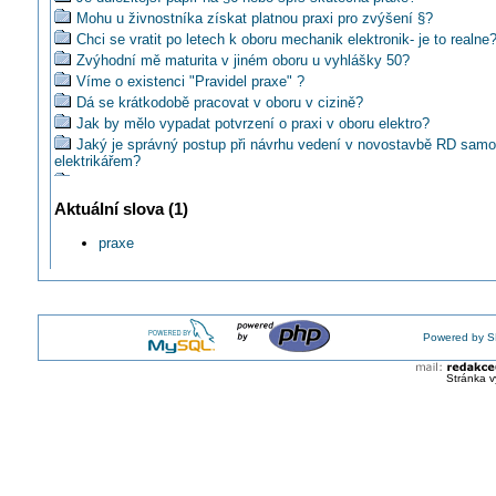
Mohu u živnostníka získat platnou praxi pro zvýšení §?
Chci se vratit po letech k oboru mechanik elektronik- je to realne
Zvýhodní mě maturita v jiném oboru u vyhlášky 50?
Víme o existenci "Pravidel praxe" ?
Dá se krátkodobě pracovat v oboru v cizině?
Jak by mělo vypadat potvrzení o praxi v oboru elektro?
Jaký je správný postup při návrhu vedení v novostavbě RD sam
elektrikářem?
Jak se započítává délka praxe mezi vyhrazenými a určenými
tech.zařízeními?
Aktuální slova (1)
Lze získat živnostenský list s §5?
Započítává se do praxe pro vyhlášku 50 činnost OSVČ s odpov
praxe
zástupcem?
Opravdu nám v republice chybí elektrikáři?
V pracovní smlouvě mám "dělník" načítá se mi potřebná praxe na
Kde bych mohl získat zkušenosti dobreho elektromontera?
Powered by S
Jak vypadá práce "elektrikáře" po 30-ti leté pauze?
Jak získat praxi v silnoproudé elektrotechnice i když v tom nechc
pracovat?
Stránka v
Započítáva se praxe když budu pracovat jako osvětlovač?
Lze si vyhlášku 50 obnovit bez dokladu o praxi?
Počítá se 1 rok praxe, když pracuji jako elektrikář s §5 samostat
Mohu pomoci zkušenému elektrikáři z Prostějovska?
Jak získat praxi na rozšíření živnosti na montáž kamerových sy