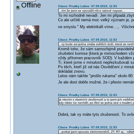
Offline
Citace: Prudky Lubos 07.09.2010, 11:53
...tím že jsem se opovážil něco takové napsat...
To mi rozhodně nevadí. Jen mi připadá zby
Co ale určitě nemá moc velký význam je, pas
ve smyslu " My elektrikáři víme...., Všichni 
Citace: Prudky Lubos 07.09.2010, 11:53
...vy bude asi jedna zmála světlích duší, která se nedí
Kromě toho, že sám samozřejmě pravidelně 
zkušební komise (která je mimochodem vždy
vždy přítomen pracovník SOD). V každém pří
Ti, které jsme v minulosti nepřezkušovali 
Po těch, kteří již od nás Osvědčení z minul
dokládat znovu.
Letos nám takhle "prošlo rukama" okolo 80 l
Je ale dost dobře možné, že i přesto nemá
Citace: Prudky Lubos 07.09.2010, 11:53
já mluvím z vlastních zkušeností a to jsem jich naštěs
kdy nikdo nic nechtěl, po třetí se jedna sice o kvalitn
Dobrá, tak vy máte tyto zkušenosti. To ov
Citace: Prudky Lubos 07.09.2010, 11:53
...potkal jsem spoustu eletromontérů, ZT, RT aj., někdy