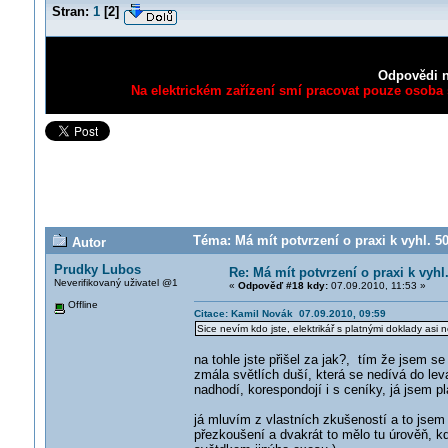
Stran:
1
[
2
]
Odpovědi n
Na elektrickém zařízení smí pracovat pouze osoba s
Téma: Má mít potvrzení o praxi k vyhl. 5
Autor
Prudky Lubos
Re: Má mít potvrzení o praxi k vyhl
Neverifikovaný uživatel @1
«
Odpověď #18 kdy:
07.09.2010, 11:53 »
Offline
Citace: Kamil Novák 07.09.2010, 09:59
Sice nevím kdo jste, elektrikář s platnými doklady asi
na tohle jste přišel za jak?, tím že jsem s
zmála světlích duší, která se nedívá do lev
nadhodí, korespondojí i s ceníky, já jsem pl
já mluvím z vlastních zkušeností a to jsem 
přezkoušení a dvakrát to mělo tu úrověň, kdy