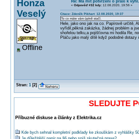
Honza
Re: Má mít potvrzení o praxi k vyhl
«
Odpověď #32 kdy:
12.08.2020, 19:56 »
Veselý
Citace: Zdeněk Pikhart 12.08.2020, 19:37
To co máte vám úplně stačí.
Hele, jako ono jak na co. Papírově určitě, 
vyřídil,pěkná zakázka, žádnej problém a jse
shořelou telku,a pojišťovna mi hodila Re, no
Pláču jako malý dítě když pododné dotazy 
Offline
Stran:
1
[
2
]
SLEDUJTE 
Příbuzné diskuse a články z Elektrika.cz
Kde bych sehnal kompletní podklady ke zkouškám z vyhlášky 50
Je důležitější papír na §6 nebo spíš skutečná praxe?