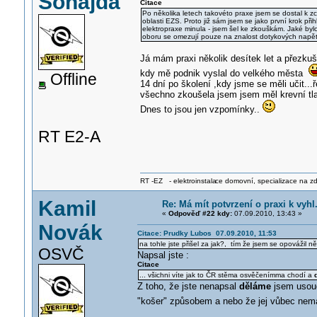
Šohajda
Citace
Po několika letech takovéto praxe jsem se dostal k 
oblasti EZS. Proto již sám jsem se jako první krok p
elektropraxe minula - jsem šel ke zkouškám. Jaké bylo
oboru se omezují pouze na znalost dotykových napět
Já mám praxi několik desítek let a přezkuš
kdy mě podnik vyslal do velkého města
Offline
14 dní po školení ,kdy jsme se měli učit..
všechno zkoušela jsem jsem měl krevní tlak 
Dnes to jsou jen vzpomínky..
RT E2-A
RT -EZ - elektroinstala
ce domovní, specializace na zdra
Kamil
Re: Má mít potvrzení o praxi k vyhl
«
Odpověď #22 kdy:
07.09.2010, 13:43 »
Novák
Citace: Prudky Lubos 07.09.2010, 11:53
na tohle jste přišel za jak?, tím že jsem se opovážil 
OSVČ
Napsal jste :
Citace
... všichni víte jak to ČR stěma osvěčenímma chodí a
Z toho, že jste nenapsal
děláme
jsem usoudi
"košer" způsobem a nebo že jej vůbec nemá