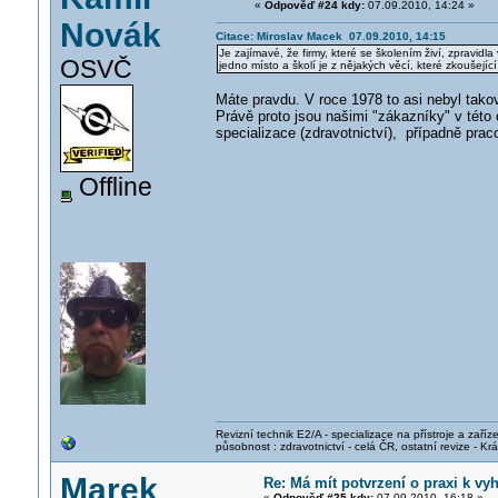
«
Odpověď #24 kdy:
07.09.2010, 14:24 »
Novák
Citace: Miroslav Macek 07.09.2010, 14:15
Je zajímavé, že firmy, které se školením živí, zpravidl
OSVČ
jedno místo a školí je z nějakých věcí, které zkoušející
Máte pravdu. V roce 1978 to asi nebyl tako
Právě proto jsou našimi "zákazníky" v této
specializace (zdravotnictví), případně pra
Offline
Revizní technik E2/A - specializace na přístroje a zaříze
působnost : zdravotnictví - celá ČR, ostatní revize - K
Marek
Re: Má mít potvrzení o praxi k vyh
«
Odpověď #25 kdy:
07.09.2010, 16:18 »