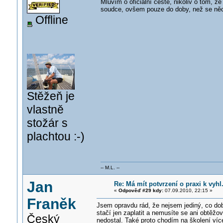
Mluvím o oficiální cestě, nikoliv o tom, že
soudce, ovšem pouze do doby, než se něco
Offline
Stěžeň je
vlastně
stožár s
plachtou :-)
-- M.L. --
Jan
Re: Má mít potvrzení o praxi k vyhl
«
Odpověď #29 kdy:
07.09.2010, 22:15 »
Franěk
Jsem opravdu rád, že nejsem jediný, co dob
stačí jen zaplatit a nemusíte se ani obtěžo
Český
nedostal. Také proto chodím na školení více