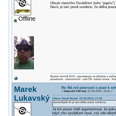
Obsah vlastního Osvědčení (toho "papíru") j
Navíc je tam jasně uvedeno, že délka praxe
Offline
Revizní technik E2/A - specializace na přístroje a zaříze
působnost : zdravotnictví - celá ČR, ostatní revize - K
Marek
Re: Má mít potvrzení o praxi k vyh
«
Odpověď #28 kdy:
07.09.2010, 18:31 »
Lukavský
Citace: Kamil Novák 07.09.2010, 17:38
Samozřejmě že je tam délka praxe uvedena.
Já tím pouze chtěl argumentovat, že poku
když chci osvědčení nové, což zde někteří