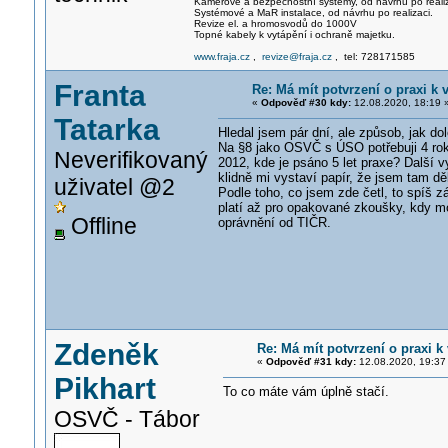
Kamerové a bezpečnostní systémy, od návrhu po realiz
Systémové a MaR instalace, od návrhu po realizaci.
Revize el. a hromosvodů do 1000V
Topné kabely k vytápění i ochraně majetku.
www.fraja.cz
,
revize@fraja.cz
, tel: 728171585
Franta
Re: Má mít potvrzení o praxi k 
«
Odpověď #30 kdy:
12.08.2020, 18:19 
Tatarka
Hledal jsem pár dní, ale způsob, jak do
Na §8 jako OSVČ s ÚSO potřebuji 4 roky
Neverifikovaný
2012, kde je psáno 5 let praxe? Další v
klidně mi vystaví papír, že jsem tam děl
uživatel @2
Podle toho, co jsem zde četl, to spíš z
platí až pro opakované zkoušky, kdy mo
Offline
oprávnění od TIČR.
Zdeněk
Re: Má mít potvrzení o praxi k
«
Odpověď #31 kdy:
12.08.2020, 19:37
Pikhart
To co máte vám úplně stačí.
OSVČ - Tábor