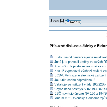
Stran:
[
1
]
Příbuzné diskuse a články z Elektr
Budou se od července ještě revidovat 
Jaké jste provedli změny ve svých R
Kdo určí zda je stojanová vrtačka str
Kdo již vypracoval výchozí revizní z
ECDV: Vyhrazené elektrické zařízení
Jak určit osobu odpovědnou?
Vztahuje se nařízení vlády 190/22Sb. 
Chyba nebo nesmysl v nv 190/2022S
ESČ navrhuje úpravu NV 190 a 194/2
Musím mít 2 zkoušky z odborné způsob
zaměstnavatele?
N50: Zákon o 250/2021Sb. je tu a co 