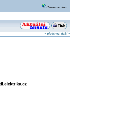
Zaznamenáno
« předchozí
další »
!
l.elektrika.cz