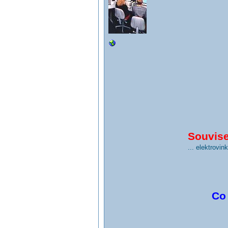
Souvisej
... elektrovi
Co 