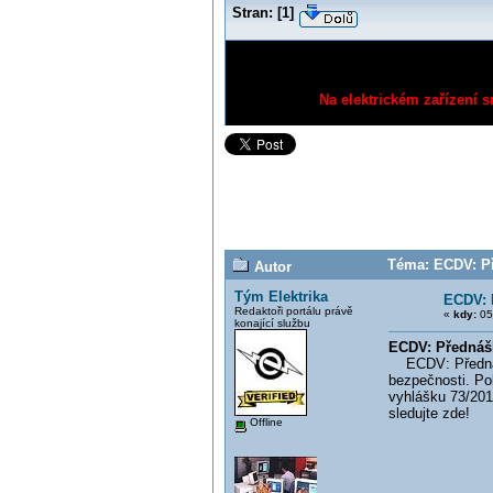
Stran:
[
1
]
Na elektrickém zařízení s
Téma: ECDV: Př
Autor
Tým Elektrika
ECDV: 
Redaktoři portálu právě
«
kdy:
05.
konající službu
ECDV: Přednášk
ECDV: Přednáška
bezpečnosti. Po
vyhlášku 73/201
sledujte zde!
Offline