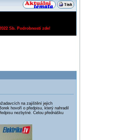
/2022 Sb.
Podrobnosti zde!
adavcích na zajištění jejich
rek hovoří o předpisu, který nahradil
předpisu nezbytné. Celou přednášku