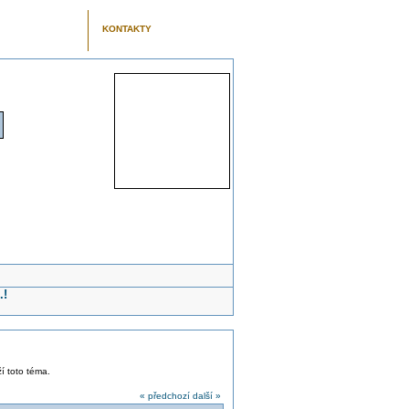
KONTAKTY
.!
ží toto téma.
« předchozí
další »