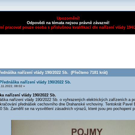
Upozornění!
Odpovědi na témata nejsou právně závazné!
mí pracovat pouze osoba s příslušnou kvalifikací dle nařízení vlády 194
ednáška nařízení vlády 190/2022 Sb. (Přečteno 7181 krát)
Přednáška nařízení vlády 190/2022 Sb.
11.2022, 08:02 »
a nařízení vlády 190/2022 Sb.
 nařízení vlády 190/2022 Sb. o vyhrazených elektrických zařízeních a pož
kračování přednášek cechovního dne Drahanské vrchoviny. Tentokrát Pavel Bo
0 Sb. Zaměřil se na vysvětlení zásadních výrazů, které jsou pro pochopení 