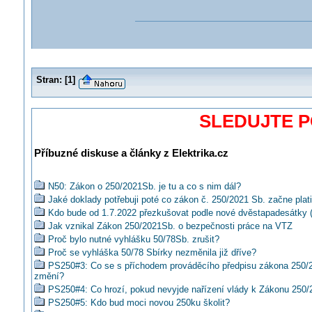
Stran:
[
1
]
SLEDUJTE 
Příbuzné diskuse a články z Elektrika.cz
N50: Zákon o 250/2021Sb. je tu a co s nim dál?
Jaké doklady potřebuji poté co zákon č. 250/2021 Sb. začne plati
Kdo bude od 1.7.2022 přezkušovat podle nové dvěstapadesátky 
Jak vznikal Zákon 250/2021Sb. o bezpečnosti práce na VTZ
Proč bylo nutné vyhlášku 50/78Sb. zrušit?
Proč se vyhláška 50/78 Sbírky nezměnila již dříve?
PS250#3: Co se s příchodem prováděcího předpisu zákona 250/
změní?
PS250#4: Co hrozí, pokud nevyjde nařízení vlády k Zákonu 250/
PS250#5: Kdo bud moci novou 250ku školit?