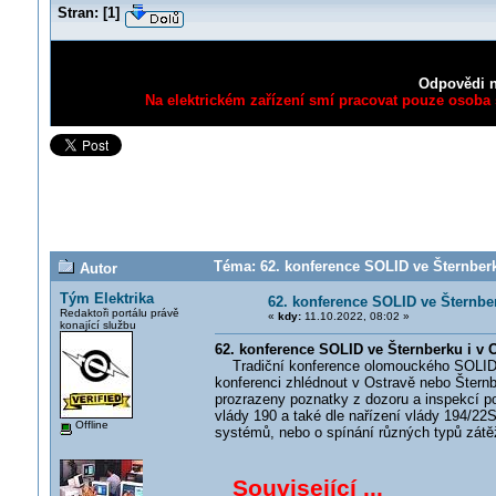
Stran:
[
1
]
Odpovědi n
Na elektrickém zařízení smí pracovat pouze osoba s
Téma: 62. konference SOLID ve Šternberku
Autor
Tým Elektrika
62. konference SOLID ve Šternber
Redaktoři portálu právě
«
kdy:
11.10.2022, 08:02 »
konající službu
62. konference SOLID ve Šternberku i v O
Tradiční konference olomouckého SOLID Te
konferenci zhlédnout v Ostravě nebo Šternb
prozrazeny poznatky z dozoru a inspekcí p
vlády 190 a také dle nařízení vlády 194/22
Offline
systémů, nebo o spínání různých typů zátěží
Související ...