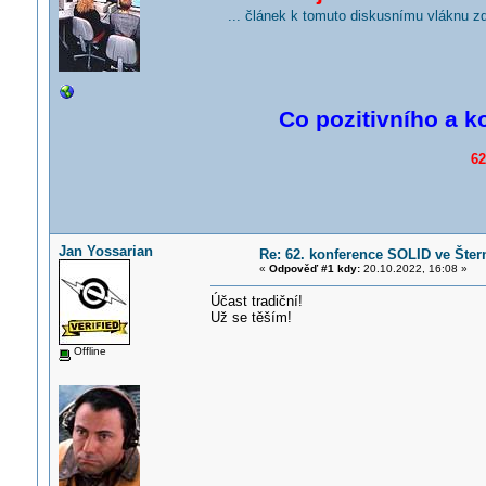
... článek k tomuto diskusnímu vláknu z
Co pozitivního a k
62
Jan Yossarian
Re: 62. konference SOLID ve Štern
«
Odpověď #1 kdy:
20.10.2022, 16:08 »
Účast tradiční!
Už se těším!
Offline