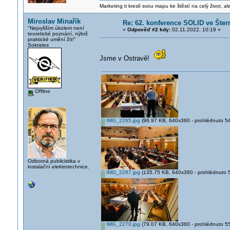
Marketing ti kreslí svou mapu ke štěstí na celý život, al
Miroslav Minařík
Re: 62. konference SOLID ve Štern
"Nejvyšším úkolem není
«
Odpověď #2 kdy:
02.11.2022, 10:19 »
teoretické poznání, nýbrž
praktické umění žít!"
Sokrates
Jsme v Ostravě!
Offline
IMG_2265.jpg
(98.97 KB, 640x360 - prohlédnuto 542
Odborná publicistika v
instalační elektrotechnice.
IMG_2267.jpg
(135.75 KB, 640x360 - prohlédnuto 5
IMG_2270.jpg
(79.07 KB, 640x360 - prohlédnuto 553