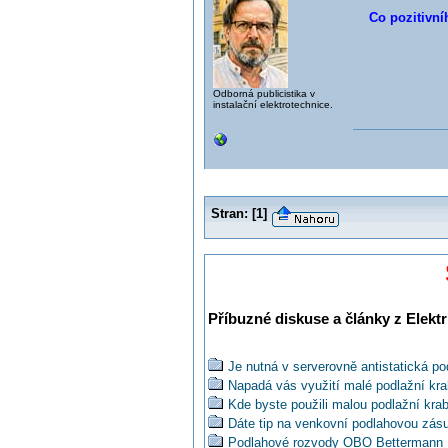
Co pozitivní
Odborná publicistika v
instalační elektrotechnice.
Stran:
[
1
]
Příbuzné diskuse a články z Elektr
Je nutná v serverovně antistatická po
Napadá vás využití malé podlažní kr
Kde byste použili malou podlažní kra
Dáte tip na venkovní podlahovou zás
Podlahové rozvody OBO Bettermann