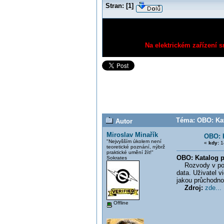
Stran:
[
1
]
Na elektrickém zařízení s
Téma: OBO: Kat
Autor
Miroslav Minařík
OBO: 
"Nejvyšším úkolem není
«
kdy:
14
teoretické poznání, nýbrž
praktické umění žít!"
OBO: Katalog 
Sokrates
Rozvody v podl
data. Uživatel v
jakou průchodno
Zdroj:
zde...
Offline