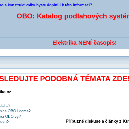
ho a konstruktivníh
o byste doplnili k této informaci?
OBO: Katalog podlahových syst
Elektrika NENÍ časopis!
SLEDUJTE PODOBNÁ TÉMATA ZDE
ika.cz
dlaha?
abice OBO i doma?
bici OBO vy?
Příbuzné diskuse a články z Kuti
uvku?