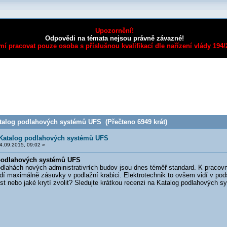
Upozornění!
Odpovědi na témata nejsou právně závazné!
mí pracovat pouze osoba s příslušnou kvalifikací dle nařízení vlády 194
alog podlahových systémů UFS (Přečteno 6949 krát)
Katalog podlahových systémů UFS
.09.2015, 09:02 »
podlahových systémů UFS
ahách nových administrativn
ích budov jsou dnes téměř standard. K pracovn
idí maximálně zásuvky v podlažní krabici. Elektrotechnik to ovšem vidí v pod
st nebo jaké krytí zvolit? Sledujte krátkou recenzi na Katalog podlahových