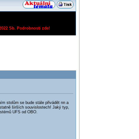
/2022 Sb.
Podrobnosti zde!
ím stolům se bude stále přivádět nn a
statně širších souvislostech! Jaký typ,
 systémů UFS od OBO.