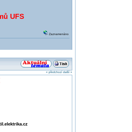
émů UFS
Zaznamenáno
« předchozí
další »
!
l.elektrika.cz