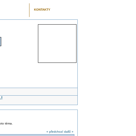
KONTAKTY
.!
toto téma.
« předchozí
další »