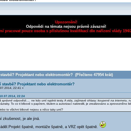
Upozornění!
Odpovědi na témata nejsou právně závazné!
mí pracovat pouze osoba s příslušnou kvalifikací dle nařízení vlády 194
stavbě? Projektant nebo elektromontér? (Přečteno 47954 krát)
í stavbě? Projektant nebo elektromontér?
07.2014, 22:41 »
 10.07.2014, 22:24
á
správné odpovědi...
, ne kdo umí vyplnit testy. A vida, zajímavé ohlasy:
koupené na internetu, na
 zázraky. To co ti blbové s papírem, titulem a autorizací nakreslili, je zrealizováno a zprovozněno li
ebo to všichni blbové nejsou a něco taky umí?
 zkušenost, je ale jiná.
váděl.Projekt špatně, montáže špatně, a VRZ opět špatně.