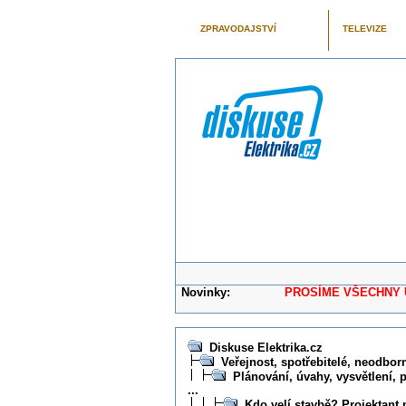
ZPRAVODAJSTVÍ
TELEVIZE
Novinky:
PROSÍME VŠECHNY UŽIVAT
Diskuse Elektrika.cz
Veřejnost, spotřebitelé, neodborní
Plánování, úvahy, vysvětlení, 
...
Kdo velí stavbě? Projektant