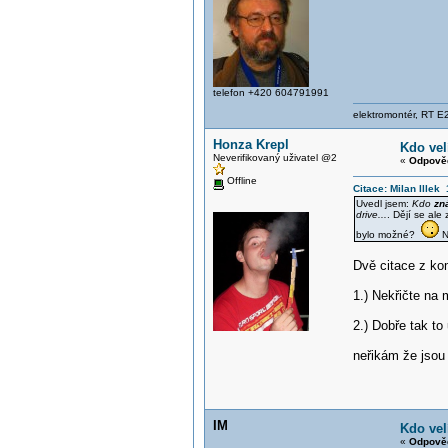
telefon +420 604791991
elektromontér, RT E2
Honza Krepl
Kdo vel
Neverifikovaný uživatel @2
«
Odpověď
Offline
Citace: Milan Illek
Uvedl jsem:
Kdo
zn
drive...
. Dějí se ale
bylo možné?
N
Dvě citace z ko
1.) Nekřičte na 
2.) Dobře tak to
neřikám že jsou 
IM
Kdo vel
«
Odpověď