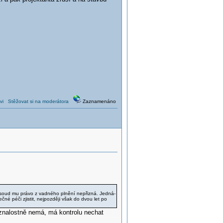
vi
Stěžovat si na moderátora
Zaznamenáno
t, soud mu právo z vadného plnění nepřizná. Jedná-
čné péči zjistit, nejpozději však do dvou let po
 znalostně nemá, má kontrolu nechat