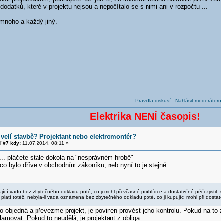
odatků, které v projektu nejsou a nepočítalo se s nimi ani v rozpočtu ...
 mnoho a každý jiný.
Pravidla diskusí
Nahlásit moderátoro
Elektrika NENÍ časopis!
velí stavbě? Projektant nebo elektromontér?
 #7 kdy:
11.07.2014, 08:11 »
.. pláčete stále dokola na "nesprávném hrobě"
co bylo dříve v obchodním zákoníku, neb nyní to je stejné.
pující vadu bez zbytečného odkladu poté, co ji mohl při včasné prohlídce a dostatečné péči zjisti
, platí totéž, nebyla-li vada oznámena bez zbytečného odkladu poté, co ji kupující mohl při dostate
o objedná a převezme projekt, je povinen provést jeho kontrolu. Pokud na to
klamovat. Pokud to neudělá, je projektant z obliga.