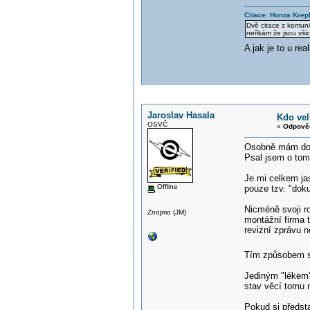
Citace: Honza Krep
Dvě citace z komuni
neřikám že jsou všic
A jak je to u r
Jaroslav Hasala
Kdo vel
OSVČ
«
Odpověď
Osobně mám dost 
Psal jsem o tom
Je mi celkem jas
Offline
pouze tzv. "doku
Nicméně svoji ro
Znojmo (JM)
montážní firma t
revizní zprávu 
Tím způsobem se
Jediným "lékem" 
stav věcí tomu
Pokud si předst