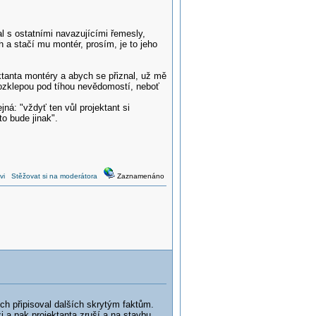
al s ostatními navazujícími řemesly,
 a stačí mu montér, prosím, je to jeho
ktanta montéry a abych se přiznal, už mě
 rozklepou pod tíhou nevědomostí, neboť
.
ná: "vždyť ten vůl projektant si
o bude jinak".
vi
Stěžovat si na moderátora
Zaznamenáno
ych připisoval dalších skrytým faktům.
i a pak projektanta zruší a na stavbu