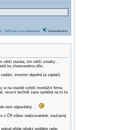
vi
Stěžovat si na moderátora
Zaznamenáno
 větší stavba, tím větší zmatky ...
antů ke zhotovenému dílu.
zadání, investor objedná (a zaplatí)
my si na stavbě vyřeší montážní firma,
at, revizní technik zase spoléhá na to že
kdo není odpovědný ...
 to v ČR vůbec realizovatelné, současný
 pokud přijde nějaký problém nebo