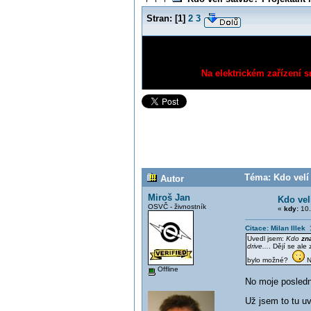
Stran:
[
1
]
2
3
Na elektrickém zařízení s
Téma: Kdo velí 
Autor
Miroš Jan
Kdo vel
OSVČ - živnostník
«
kdy:
10.
Citace: Milan Illek
Uvedl jsem:
Kdo
zn
drive...
. Dějí se ale
bylo možné?
N
Offline
No moje poslední
Už jsem to tu u