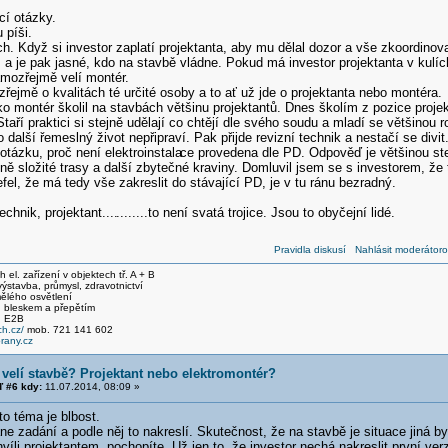
cí otázky.
 píši.
h. Když si investor zaplatí projektanta, aby mu dělal dozor a vše zkoordinov
a je pak jasné, kdo na stavbě vládne. Pokud má investor projektanta v kulích
mozřejmě velí montér.
řejmě o kvalitách té určité osoby a to ať už jde o projektanta nebo montéra.
o montér školil na stavbách většinu projektantů. Dnes školím z pozice proje
taří praktici si stejně udělají co chtějí dle svého soudu a mladí se většinou
 další řemeslný život nepřipraví. Pak přijde revizní technik a nestačí se divit
otázku, proč není elektroinstala
ce provedena dle PD. Odpověď je většinou stej
ě složité trasy a další zbytečné kraviny. Domluvil jsem se s investorem, že t
el, že má tedy vše zakreslit do stávající PD, je v tu ránu bezradný.
echnik, projektant....
........to není svatá trojice. Jsou to obyčejní lidé.
Pravidla diskusí
Nahlásit moderátoro
el. zařízení v objektech tř. A + B
stavba, průmysl, zdravotnictví
ělého osvětlení
 bleskem a přepětím
, E2B
h.cz/
mob. 721 141 602
any.cz
velí stavbě? Projektant nebo elektromontér?
 #6 kdy:
11.07.2014, 08:09 »
to téma je blbost.
ne zadání a podle něj to nakreslí. Skutečnost, že na stavbě je situace jiná b
íli projektantem, pochopíte. Už jen to, že investor nechá nakreslit první verz