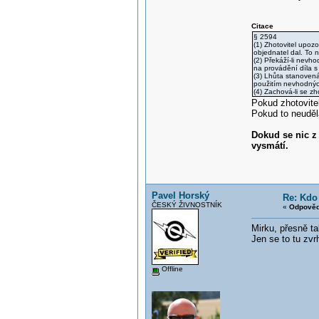
Citace
§ 2594
(1) Zhotovitel upoz
objednatel dal. To n
(2) Překáží-li nevh
na provádění díla s
(3) Lhůta stanovená
použitím nevhodných
(4) Zachová-li se z
Pokud zhotovitel
Pokud to neudělá
Dokud se nic z
vysmátí.
Pavel Horský
Re: Kdo 
ČESKÝ ŽIVNOSTNÍK
«
Odpověď
Mirku, přesně ta
Jen se to tu zv
Offline