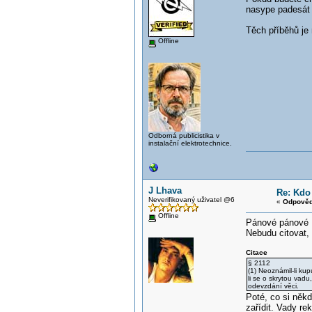
nasype padesát d
Těch příběhů je
Offline
Odborná publicistika v
instalační elektrotechnice.
J Lhava
Re: Kdo 
Neverifikovaný uživatel @6
«
Odpověď
Offline
Pánové pánové .
Nebudu citovat, 
Citace
§ 2112
(1) Neoznámil-li ku
li se o skrytou vadu
odevzdání věci.
Poté, co si někd
zařídit. Vady re