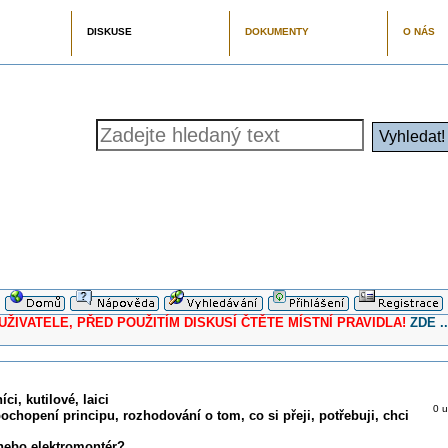
DISKUSE
DOKUMENTY
O NÁS
ELE, PŘED POUŽITÍM DISKUSÍ ČTĚTE MÍSTNÍ PRAVIDLA!
ZDE ..
ci, kutilové, laici
0 u
pochopení principu, rozhodování o tom, co si přeji, potřebuji, chci
 nebo elektromontér?