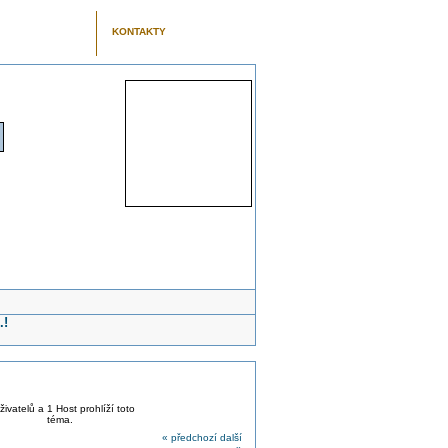
KONTAKTY
.!
živatelů a 1 Host prohlíží toto
téma.
« předchozí
další