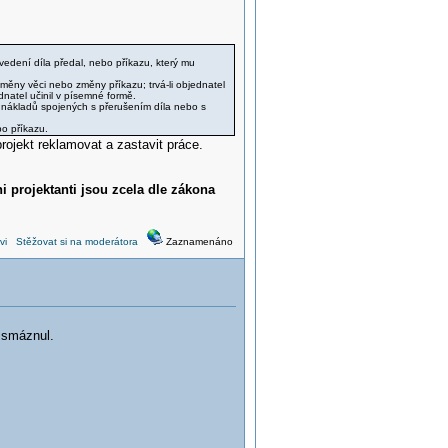
edení díla předal, nebo příkazu, který mu
měny věci nebo změny příkazu; trvá-li objednatel
natel učinil v písemné formě.
 nákladů spojených s přerušením díla nebo s
bo příkazu.
projekt reklamovat a zastavit práce.
 projektanti jsou zcela dle zákona
vi
Stěžovat si na moderátora
Zaznamenáno
 smáznul.