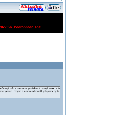
»
/2022 Sb.
Podrobnosti zde!
drcený, blb s papírem, projektant co byl max. v in
dmi z praxe, zřejmě s uměním kouzlit, jak jinak by to