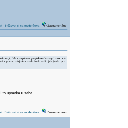
vi
Stěžovat si na moderátora
Zaznamenáno
drcený, blb s papírem, projektant co byl max. v in
dmi z praxe, zřejmě s uměním kouzlit, jak jinak by to
i to upravim u sebe....
vi
Stěžovat si na moderátora
Zaznamenáno