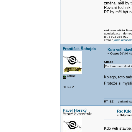
změna, měl by to
Revizní technik 
RT by měl být n
elektromontážn
í fir
specializace : domov
tel. : 603 355 919
email :
jarda@hasala
František Šohajda
Kdo velí sta
«
Odpověď #4 kd
Citace
Osobně mám dost špat
Offline
Kolego, toto tad
Protože si myslí
RT E2-A
RT -EZ - elektroinst
Pavel Horský
Re: Kdo 
ČESKÝ ŽIVNOSTNÍK
«
Odpověď
Kdo velí stavbě