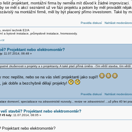
 řešit projektant, montážní firma by neměla mít důvod k žádné improvizaci.
by se měl s akcí seznámit už ve fázi projektu a potom by měl provádět nějak
ezávislý na montážní firmě, měl by být placený přímo investorem. Také by mě
Pravidla diskusí
Nahlásit moderátoro
ma, revizní technik E2/A
ní a bytové instalace, průmyslové instalace, hromosvody.
.cz
vbě? Projektant nebo elektromontér?
y:
11.07.2014, 06:48 »
né zkušenosti s projekty a s projektanty. A také platí přímá úměra - čím větší stavba, tím větší 
y moc nepište, nebo se na vás sletí projektanti jako supi!!
, jak dobře a bezchybně dělají projekty!
Pravidla diskusí
Nahlásit moderátoro
ala
ce domovní, specializace na zdravotnické rozvody... revize ve zdravotnictví ...už přes 40 let pra
velí stavbě? Projektant nebo elektromontér?
 #5 kdy:
11.07.2014, 08:05 »
? Projektant nebo elektromontér?