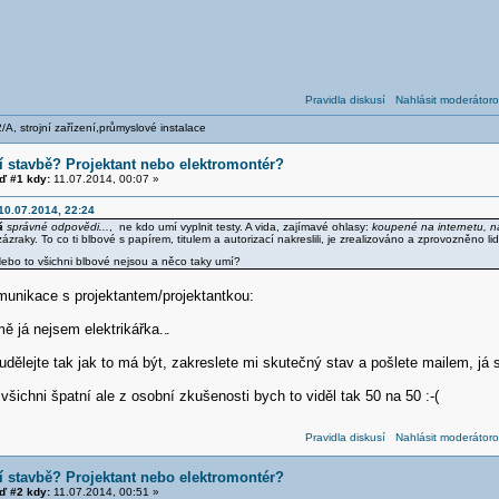
Pravidla diskusí
Nahlásit moderátoro
/A, strojní zařízení,průmyslové instalace
í stavbě? Projektant nebo elektromontér?
 #1 kdy:
11.07.2014, 00:07 »
 10.07.2014, 22:24
á
správné odpovědi...
, ne kdo umí vyplnit testy. A vida, zajímavé ohlasy:
koupené na internetu, na
 zázraky. To co ti blbové s papírem, titulem a autorizací nakreslili, je zrealizováno a zprovozněno li
ebo to všichni blbové nejsou a něco taky umí?
munikace s projektantem/projektantkou:
mě já nejsem elektrikářka..
.
 udělejte tak jak to má být, zakreslete mi skutečný stav a pošlete mailem, já s
všichni špatní ale z osobní zkušenosti bych to viděl tak 50 na 50 :-(
Pravidla diskusí
Nahlásit moderátoro
í stavbě? Projektant nebo elektromontér?
 #2 kdy:
11.07.2014, 00:51 »