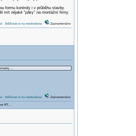
ou formu kontroly i v průběhu stavby.
l mít nějaké "páky" na montážní firmy.
vi
Stěžovat si na moderátora
Zaznamenáno
zmatky ...
vi
Stěžovat si na moderátora
Zaznamenáno
xe RT....