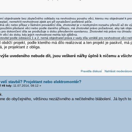
orní objednatele bez zbytečného odkladu na nevhodnou povahu věci, kterou mu objednatel k prov
eplatí, nemohl-li nevhodnost zjistit ani při vynaložení potřebné péče.
odná věc nebo příkaz v řádném provádění díla, zhotovitel je v nezbytném rozsahu přeruší až do vý
 použitím předané věci nebo podle daného příkazu, má zhotovitel právo požadovat, aby tak objed
 pro dokončení díla se prodlužuje o dobu přerušením vyvolanou. Zhotovitel má právo na úhradu
 věcí do doby, kdy jejich nevhodnost mohla být zjištěna.
hotovitel podle odstavců 1 a 2, nemá objednatel práva z vady díla vzniklé pro nevhodnost věci ne
 obdrží projekt, podle kterého má dílo realizovat a ten projekt je paskvil, má 
, je projektant z obliga.
 výše uvedeného nebude dít, jsou veškeré nářky úplně k ničemu a všichni
Pravidla diskusí
Nahlásit moderátoro
velí stavbě? Projektant nebo elektromontér?
 #8 kdy:
11.07.2014, 08:12 »
k.
rhne do obyčejného, většinou nezáživného a nečitelného blábolení. Já bych to