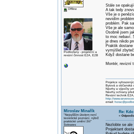
Stále se opakují
Offline
A tak tedy znovu
Vše je o penězíc
nevidím problém 
problém. Pak sa
Vše je ale samoz
Osobně jsem jak
to moc nebaví. S
je dnes nikdo pro
Praktik dostane 
vymýšlel zbytečn
Podbořany - projekční a
Když dostane bef
revizní činnost E2A, E2B
Montér, revizní t
Projekce vyhrazených 
Bytová a občanská vý
Návrhy a výpočty um
Návrhy ochrany před
Revizní technik E2A
http://www.severocec
email:
horac@podbor
Miroslav Minařík
Re: Kdo 
"Nejvyšším úkolem není
«
Odpověď
teoretické poznání, nýbrž
praktické umění žít!"
Nezlobte se ale 
Sokrates
Projektant dosta
Pokud budete chv