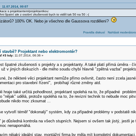
l 11.07.2014, 00:07
kace s projektantem/projektantkou:
hni špatní ale z osobní zkušenosti bych to viděl tak 50 na 50 :-(
ealizátorů? 100% OK. Nebo je všechno dle Gaussova rozdělení?
Pravidla diskusí
Nahlásit moderátoro
í stavbě? Projektant nebo elektromontér?
 #3 kdy:
11.07.2014, 06:36 »
špatné zkušenosti s projekty a s projektanty. A také platí přímá úměra - čím
 už v jiných diskuzích - dle mého soudu chybí hlavně "zpětná vazba" projekt
né, že některé věci projektant nemůže přímo ovlivnit, často není zcela jasné 
mentaci pro stavební řízení", probíhají různé změny atd.
li hraje také určitá pohodlnost, projektant spolehá na to, že případné problé
o "nějak" udělá, protože spoléhá na to, že revizní technik to nebude moc pitv
nebude nikdo moc zkoumat ...
 vytvoří téměř "dokonalý" systém, kdy za případné problémy v podstatě ni
je důsledná kontrola na všech stupních. Nejsem si ovšem tak jistý, jestli je
 moc nenapomáhá.
avím nějaký ideální stav, montážní firma by měla mít kompletní dokumentaci,