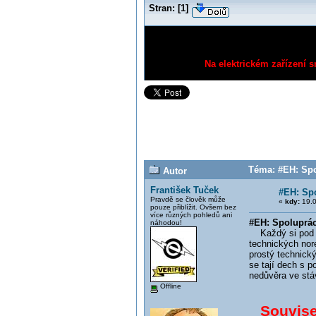
Stran:
[
1
]
Na elektrickém zařízení s
Téma: #EH: Spol
Autor
František Tuček
#EH: Spo
Pravdě se člověk může
«
kdy:
19.0
pouze přiblížit. Ovšem bez
více různých pohledů ani
#EH: Spoluprác
náhodou!
Každý si pod vý
technických nor
prostý technický
se tají dech s 
nedůvěra ve stá
Offline
Souvisej