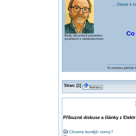
... článek k 
Co 
Budu rád pokud pozvednu
povědomí o elektrotechnice
To nemohu přečíst! 
Stran:
[
1
]
Příbuzné diskuse a články z Elektr
Chceme levnější normy?