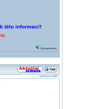
 k této informaci?
30)
Zaznamenáno
« předchozí
další »
!