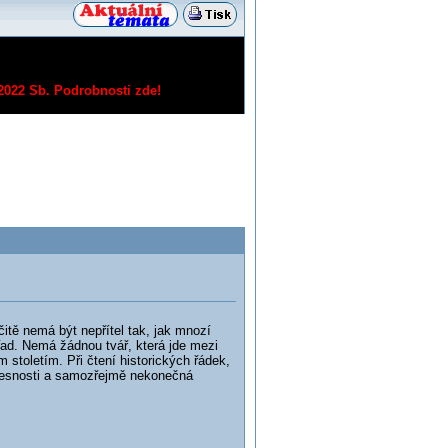
/2022 Sb.
Podrobnosti zde!
tě nemá být nepřítel tak, jak mnozí
řad. Nemá žádnou tvář, která jde mezi
 stoletím. Při čtení historických řádek,
řesnosti a samozřejmě nekonečná