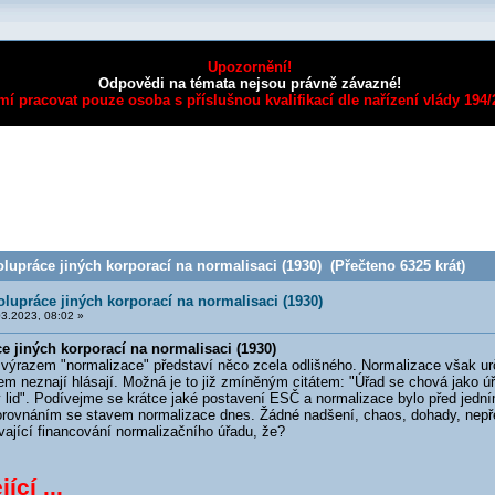
Upozornění!
Odpovědi na témata nejsou právně závazné!
mí pracovat pouze osoba s příslušnou kvalifikací dle nařízení vlády 194
upráce jiných korporací na normalisaci (1930) (Přečteno 6325 krát)
lupráce jiných korporací na normalisaci (1930)
3.2023, 08:02 »
e jiných korporací na normalisaci (1930)
razem "normalizace" představí něco zcela odlišného. Normalizace však urči
em neznají hlásají. Možná je to již zmíněným citátem: "Úřad se chová jako ú
 lid". Podívejme se krátce jaké postavení ESČ a normalizace bylo před jedním
porovnáním se stavem normalizace dnes. Žádné nadšení, chaos, dohady, nep
vající financování normalizačního úřadu, že?
ící ...