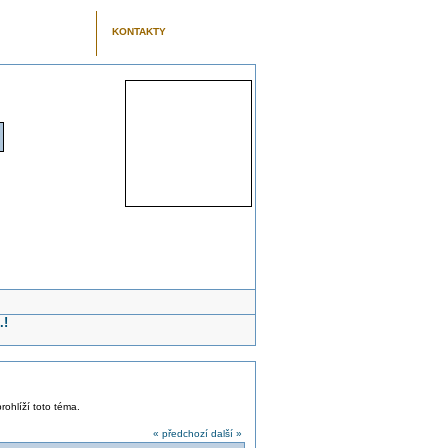
KONTAKTY
.!
rohlíží toto téma.
« předchozí
další »