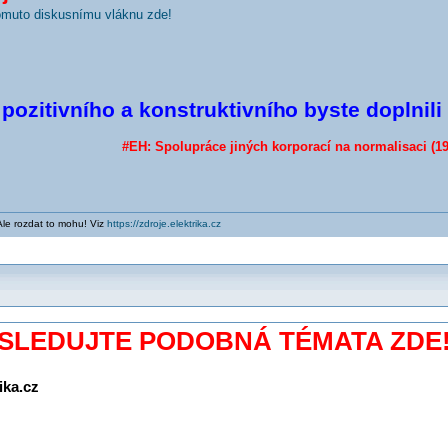
tomuto diskusnímu vláknu zde!
pozitivního a konstruktivníh
o byste doplnili
#EH: Spolupráce jiných korporací na normalisaci (19
Ale rozdat to mohu! Viz
https://zdroje.elektrika.cz
SLEDUJTE PODOBNÁ TÉMATA ZDE
ika.cz