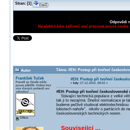
Stran:
[
1
]
Odpovědi n
Na elektrickém zařízení smí pracovat pouze osoba s
Téma: #EH: Postup při tvoření českoslov
Autor
František Tuček
#EH: Postup při tvoření českosl
Pravdě se člověk může
«
kdy:
27.12.2022, 08:02 »
pouze přiblížit. Ovšem bez
více různých pohledů ani
#EH: Postup při tvoření československé
náhodou!
Stávajíci technická populace z velké vět
tak ji to nezajímá. Dnešní normalizace je t
budeme pečlivě studovat elektrotechnic
kou 
lobistech nahoře", nikoliv o parťácích do 
československý
ch technických norem.
Offline
Související ...