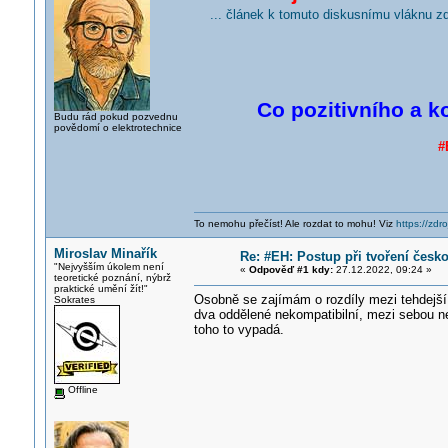
... článek k tomuto diskusnímu vláknu z
Co pozitivního a k
Budu rád pokud pozvednu
povědomí o elektrotechnice
#
To nemohu přečíst! Ale rozdat to mohu! Viz
https://zdro
Miroslav Minařík
Re: #EH: Postup při tvoření čes
"Nejvyšším úkolem není
«
Odpověď #1 kdy:
27.12.2022, 09:24 »
teoretické poznání, nýbrž
praktické umění žít!"
Osobně se zajímám o rozdíly mezi tehdejší 
Sokrates
dva oddělené nekompatibilní, mezi sebou ne
toho to vypadá.
Offline