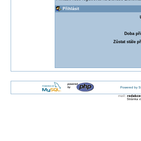
Přihlásit
Doba při
Zůstat stále p
Powered by S
Stránka v