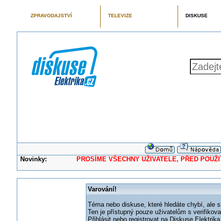
ZPRAVODAJSTVÍ
TELEVIZE
DISKUSE
Novinky:
PROSÍME VŠECHNY UŽIVATELE, PŘED POUŽITÍM 
Varování!
Téma nebo diskuse, které hledáte chybí, ale s
Ten je přístupný pouze uživatelům s verifikov
Přihlásit nebo registrovat na Diskuse Elektri