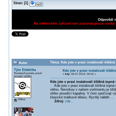
Stran:
[
1
]
Odpovědi n
Na elektrickém zařízení smí pracovat pouze osoba s
Téma: Kde jste v praxi instalovali tištěná
Autor
Tým Elektrika
Kde jste v praxi instalovali tiště
Redaktoři portálu právě
«
kdy:
09.07.2019, 09:02 »
konající službu
Kde jste v praxi instalovali tištěná topná
Kde jste v praxi instalovali tištěná topná 
stěnu. Novinkou v našem sortimentu je tiště
ohřev proudící kapaliny. V čem spočívají v
klasické trubkové těleso. Rychlý náběh ...
Offline
Zdroj:
zde...