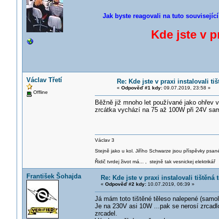
Jak byste reagovali na tuto souvisejíc
Kde jste v p
Václav Třetí
Re: Kde jste v praxi instalovali ti
«
Odpověď #1 kdy:
09.07.2019, 23:58 »
Offline
Běžně již mnoho let používané jako ohřev v
zrcátka vychází na 75 až 100W při 24V samo
Václav 3
Stejně jako u kol. Jiřího Schwarze jsou příspěvky psané
Řidič tvrdej život má... , stejně tak vesnickej elektrikář
František Šohajda
Re: Kde jste v praxi instalovali tištěná
«
Odpověď #2 kdy:
10.07.2019, 06:39 »
Já mám toto tištěné těleso nalepené (samol
Je na 230V asi 10W ...pak se nerosí zrcadl
zrcadel.