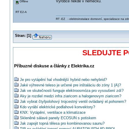
Výrobce někde v německu.
Offline
RT E2-A
RT -EZ - elektroinstala
ce domovní, specializace na zdra
Stran:
[
1
]
SLEDUJTE 
Příbuzné diskuse a články z Elektrika.cz
Je pro vytápění hal vhodnější hybrid nebo nehybrid?
Jaké výhrevné teleso je určené pre inštaláciu do zóny 1 (A)?
Jak ve skutečnosti funguje elektroosmóza pro vysoušení zdí?
Aky je rozdiel medzi infra ziaricom a halogenovym ziaricom?
Jak vybrat čtyřpolohový trojcestný ventil ovládaný el.pohonem?
Kdo vyrábí elektrické podlahové konvektory?
KNX: Vytápění, ventilace a klimatizace
Skleněné sálavé panely ECOSUN s potiskem
Jak zapojit topná tělesa pro kombinovanou saunu?
TIP na ovládání topení pomocí AURATON RTH 8D PRO!