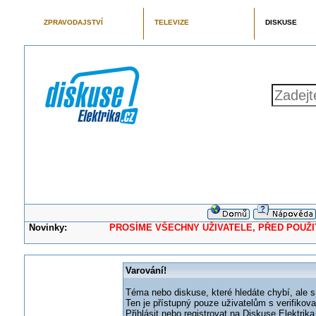
ZPRAVODAJSTVÍ
TELEVIZE
DISKUSE
Novinky:
PROSÍME VŠECHNY UŽIVATELE, PŘED POUŽITÍM 
Varování!
Téma nebo diskuse, které hledáte chybí, ale s
Ten je přístupný pouze uživatelům s verifikov
Přihlásit nebo registrovat na Diskuse Elektri