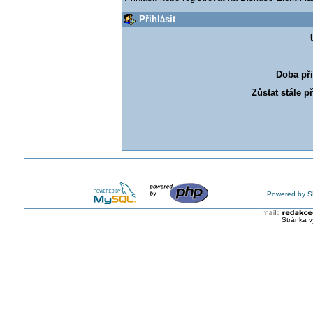
Přihlásit
Doba při
Zůstat stále p
Powered by S
Stránka v