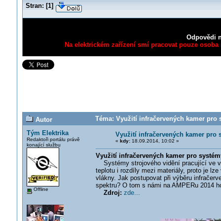
Stran:
[
1
]
Odpovědi n
Na elektrickém zařízení smí pracovat pouze osoba s
Téma: Využití infračervených kamer pro 
Autor
Tým Elektrika
Využití infračervených kamer pro 
Redaktoři portálu právě
«
kdy:
18.09.2014, 10:02 »
konající službu
Využití infračervených kamer pro systém
Systémy strojového vidění pracující ve vid
teplotu i rozdíly mezi materiály, proto je lz
vlákny. Jak postupovat při výběru infračer
spektru? O tom s námi na AMPERu 2014 hovo
Offline
Zdroj:
zde...