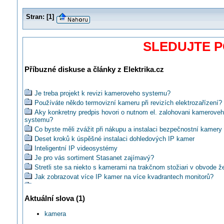
Stran:
[
1
]
SLEDUJTE 
Příbuzné diskuse a články z Elektrika.cz
Je treba projekt k revizi kameroveho systemu?
Používáte někdo termovizní kameru při revizích elektrozařízení?
Aky konkretny predpis hovori o nutnom el. zalohovani kamerove
systemu?
Co byste měli zvážit při nákupu a instalaci bezpečnostní kamery
Deset kroků k úspěšné instalaci dohledových IP kamer
Inteligentní IP videosystémy
Je pro vás sortiment Stasanet zajímavý?
Stretli ste sa niekto s kamerami na trakčnom stožiari v obvode ž
Jak zobrazovat více IP kamer na více kvadrantech monitorů?
Víte už o nových discích WD pro kamerové systémy?
Jakou IP kameru mohu použít ve skladu hořlavin?
Aktuální slova (1)
Jak ochráníte kamerové systémy před bleskem a přepětím?
kamera
Jaké použít kamery k zabezpečení objektu k ústředně Jablotron