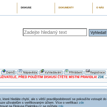
DISKUSE
DOKUMENTY
O NÁS
ELE, PŘED POUŽITÍM DISKUSÍ ČTĚTE MÍSTNÍ PRAVIDLA!
ZDE ..
 které hledáte chybí, ale s větší pravděpodobností se pokoušíte vstoupit do
ouze uživatelům s verifikovaným účtem. Více o verifikaci
zde
istrovat na Diskuse Elektrika.cz se můžete
zde