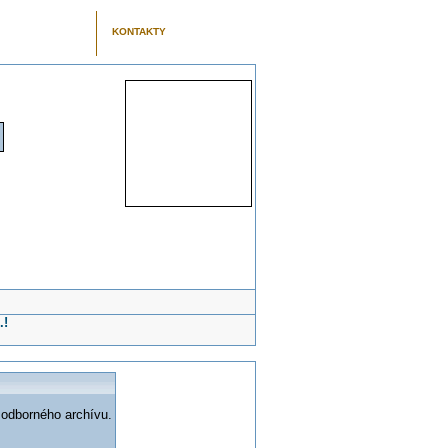
KONTAKTY
.!
 odborného archívu.