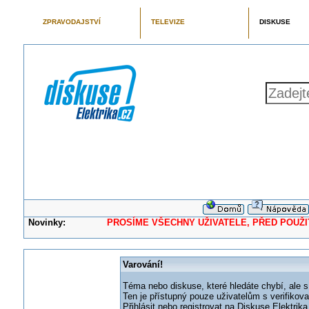
ZPRAVODAJSTVÍ
TELEVIZE
DISKUSE
Novinky:
PROSÍME VŠECHNY UŽIVATELE, PŘED POUŽITÍM 
Varování!
Téma nebo diskuse, které hledáte chybí, ale s
Ten je přístupný pouze uživatelům s verifikov
Přihlásit nebo registrovat na Diskuse Elektri