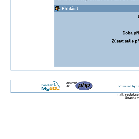
Přihlásit
Doba při
Zůstat stále p
Powered by S
Stránka v