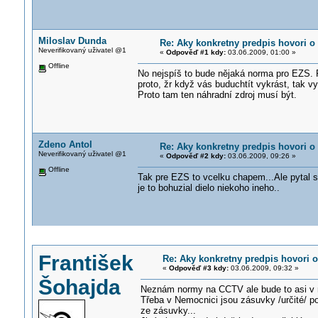
Miloslav Dunda
Re: Aky konkretny predpis hovori 
Neverifikovaný uživatel @1
«
Odpověď #1 kdy:
03.06.2009, 01:00 »
Offline
No nejspíš to bude nějaká norma pro EZS. P
proto, žr když vás buduchtít vykrást, tak v
Proto tam ten náhradní zdroj musí být.
Zdeno Antol
Re: Aky konkretny predpis hovori 
Neverifikovaný uživatel @1
«
Odpověď #2 kdy:
03.06.2009, 09:26 »
Offline
Tak pre EZS to vcelku chapem...Ale pytal
je to bohuzial dielo niekoho ineho..
František
Re: Aky konkretny predpis hovori
«
Odpověď #3 kdy:
03.06.2009, 09:32 »
Šohajda
Neznám normy na CCTV ale bude to asi v n
Třeba v Nemocnici jsou zásuvky /určité/ p
ze zásuvky...