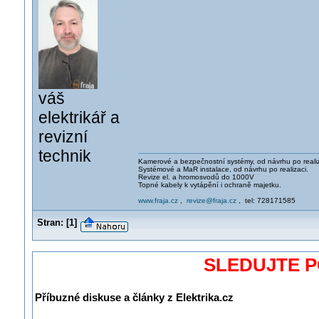
váš
elektrikář a
revizní
technik
Kamerové a bezpečnostní systémy, od návrhu po realiz
Systémové a MaR instalace, od návrhu po realizaci.
Revize el. a hromosvodů do 1000V
Topné kabely k vytápění i ochraně majetku.
www.fraja.cz
,
revize@fraja.cz
, tel: 728171585
Stran:
[
1
]
SLEDUJTE 
Příbuzné diskuse a články z Elektrika.cz