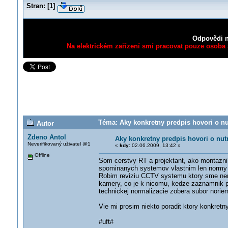
Stran:
[
1
]
Odpovědi n
Na elektrickém zařízení smí pracovat pouze osoba s
Téma: Aky konkretny predpis hovori o n
Autor
Zdeno Antol
Aky konkretny predpis hovori o nu
Neverifikovaný uživatel @1
«
kdy:
02.06.2009, 13:42 »
Offline
Som cerstvy RT a projektant, ako montazn
spominanych systemov vlastnim len normy 
Robim reviziu CCTV systemu ktory sme nerea
kamery, co je k nicomu, kedze zaznamnik p
technickej normalizacie zobera subor nori
Vie mi prosim niekto poradit ktory konkret
#uft#