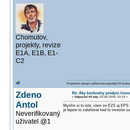
Chomutov,
projekty, revize
E1A, E1B, E1-
C2
Projektant (strojní zařízení/energetika/TZ budo
Zdeno
Re: Aky konkretny predpis hovo
«
Odpověď #5 kdy:
03.06.2009, 10:19 »
Antol
Myslim si to iste, viem ze EZS aj EPS 
je lepsie to zalohovat ked to investor zap
Neverifikovaný
uživatel @1