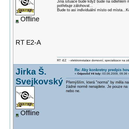
Jiná situace bude když bude na odlehlém m
potřebuje zálohovat...
Bude to asi individuální místo od místa...K
Offline
RT E2-A
RT -EZ - elektroinstala
ce domovní, specializace na zdra
Jirka Š.
Re: Aky konkretny predpis ho
«
Odpověď #4 kdy:
03.06.2009, 09:36 
Svejkovský
Přemýšlím, která "norma" by měla nař
žádné normě nenajdete. Je pouze na 
nebo ne.
Offline