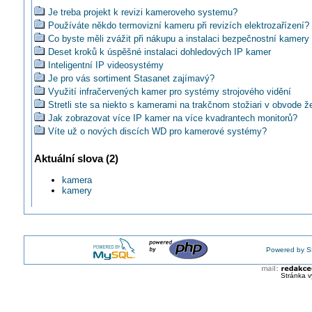
Je treba projekt k revizi kameroveho systemu?
Používáte někdo termovizní kameru při revizích elektrozařízení?
Co byste měli zvážit při nákupu a instalaci bezpečnostní kamery
Deset kroků k úspěšné instalaci dohledových IP kamer
Inteligentní IP videosystémy
Je pro vás sortiment Stasanet zajímavý?
Využití infračervených kamer pro systémy strojového vidění
Stretli ste sa niekto s kamerami na trakčnom stožiari v obvode ž
Jak zobrazovat více IP kamer na více kvadrantech monitorů?
Víte už o nových discích WD pro kamerové systémy?
Jakou IP kameru mohu použít ve skladu hořlavin?
Aktuální slova (2)
Jak ochráníte kamerové systémy před bleskem a přepětím?
Jaké použít kamery k zabezpečení objektu k ústředně Jablotron
kamera
JABLOTRON: Videoverifikační IP kamery s funkcemi livestream
kamery
videosekvence a ...
TIP na bezpečnostní bezdrátovou IP kameru iGET HOMEGUAR
HGWOB851
Termokamery FLIR řady T4x0
Dáte tip na venkovni IP kameru 1080/poe na NVR?
Powered by S
Jaký máte barevný obraz bezpečnostní kamery v nočních podmí
Jakou zabezpečovací techniku doporučujete klientům pro jejich r
Stránka v
domy?
Videomonitorování pro průmyslová odvětví od PHOENIX Contact
Akustická průmyslová kamera Fluke ii900