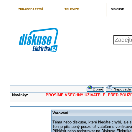
ZPRAVODAJSTVÍ
TELEVIZE
DISKUSE
Novinky:
PROSÍME VŠECHNY UŽIVATELE, PŘED POUŽITÍM 
Varování!
Téma nebo diskuse, které hledáte chybí, ale s
Ten je přístupný pouze uživatelům s verifikov
Přihlásit nebo registrovat na Diskuse Elektri