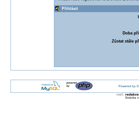
Přihlásit
Doba při
Zůstat stále p
Powered by S
Stránka v