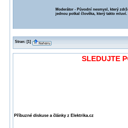
Moderátor - Původní nesmysl, který zdrže
jednou potkal člověka, který takto mluví
Stran:
[
1
]
SLEDUJTE 
Příbuzné diskuse a články z Elektrika.cz