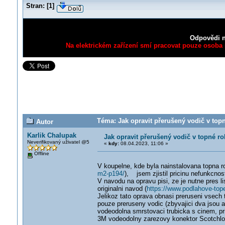
Stran:
[
1
]
Odpovědi n
Na elektrickém zařízení smí pracovat pouze osoba s
Téma: Jak opravit přerušený vodič v topn
Autor
Karlik Chalupak
Jak opravit přerušený vodič v topné r
Neverifikovaný uživatel @5
«
kdy:
08.04.2023, 11:06 »
Offline
V koupelne, kde byla nainstalovana topna r
m2-p194/
), jsem zjistil pricinu nefunkcnos
V navodu na opravu pisi, ze je nutne pres 
originalni navod (
https://www.podlahove-top
Jelikoz tato oprava obnasi preruseni vsech
pouze preruseny vodic (zbyvajici dva jsou a
vodeodolna smrstovaci trubicka s cinem, pri
3M vodeodolny zarezovy konektor Scotchlo