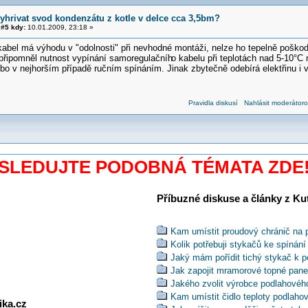
vyhrivat svod kondenzátu z kotle v delce cca 3,5bm?
#5 kdy:
10.01.2009, 23:18 »
bel má výhodu v "odolnosti" při nevhodné montáži, nelze ho tepelně poškodit
připomněl nutnost vypínání samoregulačníh
o kabelu při teplotách nad 5-10°
o v nejhorším případě ručním spínáním. Jinak zbytečně odebírá elektřinu i v 
Pravidla diskusí
Nahlásit moderátoro
SLEDUJTE PODOBNÁ TÉMATA ZDE
Příbuzné diskuse a články z Kuti
Kam umístit proudový chránič na 
Kolik potřebuji stykačů ke spínán
Jaký mám pořídit tichý stykač k 
Jak zapojit mramorové topné pane
Jakého zvolit výrobce podlahovéh
Kam umístit čidlo teploty podlaho
ika.cz