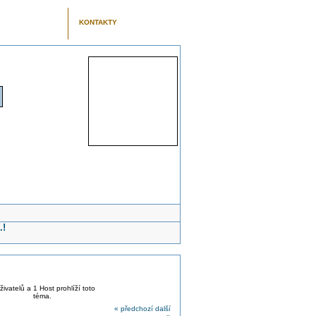
KONTAKTY
.!
živatelů a 1 Host prohlíží toto
téma.
« předchozí
další