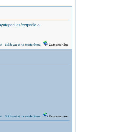
nyatopeni.cz/cerpadla-a-
vi
Stěžovat si na moderátora
Zaznamenáno
vi
Stěžovat si na moderátora
Zaznamenáno