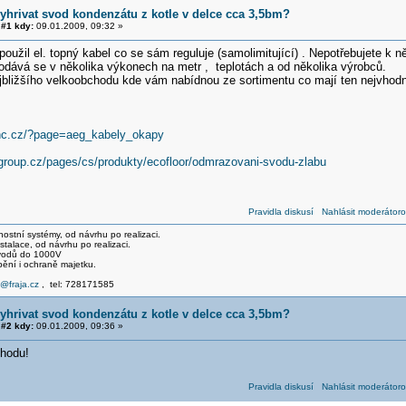
vyhrivat svod kondenzátu z kotle v delce cca 3,5bm?
#1 kdy:
09.01.2009, 09:32 »
oužil el. topný kabel co se sám reguluje (samolimitující) . Nepotřebujete k 
rodává se v několika výkonech na metr , teplotách a od několika výrobců.
ejbližšího velkoobchodu kde vám nabídnou ze sortimentu co mají ten nejvhodn
-hc.cz/?page=aeg_kabely_okapy
xgroup.cz/pages/cs/produkty/ecofloor/odmrazovani-svodu-zlabu
Pravidla diskusí
Nahlásit moderátoro
stní systémy, od návrhu po realizaci.
talace, od návrhu po realizaci.
svodů do 1000V
pění i ochraně majetku.
e@fraja.cz
, tel: 728171585
vyhrivat svod kondenzátu z kotle v delce cca 3,5bm?
#2 kdy:
09.01.2009, 09:36 »
hodu!
Pravidla diskusí
Nahlásit moderátoro