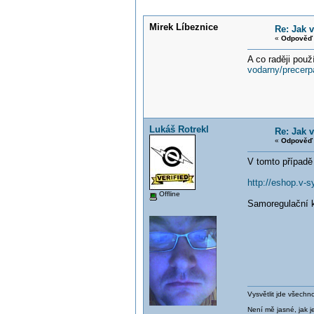
Mirek Líbeznice
Re: Jak 
«
Odpověď 
A co raději pou
vodarny/precerpa
Lukáš Rotrekl
Re: Jak 
«
Odpověď 
V tomto případě
http://eshop.v
Offline
Samoregulační k
Vysvětlit jde všechn
Není mě jasné, jak je