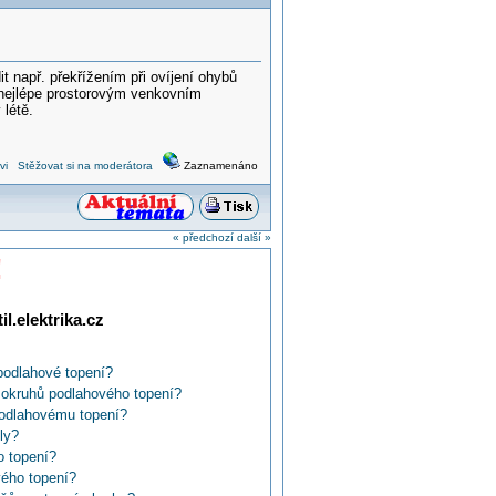
 např. překřížením při ovíjení ohybů
C nejlépe prostorovým venkovním
létě.
vi
Stěžovat si na moderátora
Zaznamenáno
« předchozí
další »
!
l.elektrika.cz
podlahové topení?
í okruhů podlahového topení?
podlahovému topení?
ly?
o topení?
vého topení?