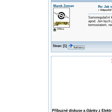
Marek Zeman
Re: Jak 
«
Odpověď 
Samoregulační ka
apod. Jen bych 
termostatem, neb
Offline
Stran:
[
1
]
Příbuzné diskuse a články z Elektr