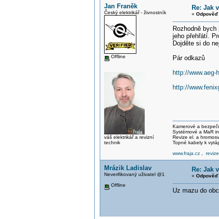
Jan Franěk
Re: Jak 
Český elektrikář - živnostník
«
Odpověď 
Rozhodně bych p
jeho přehřátí. P
Dojděte si do n
Offline
Pár odkazů
http://www.aeg
http://www.feni
Kamerové a bezpečno
Systémové a MaR ins
váš elektrikář a revizní
Revize el. a hromo
technik
Topné kabely k vytá
www.fraja.cz
,
reviz
Mrázik Ladislav
Re: Jak 
Neverifikovaný uživatel @1
«
Odpověď 
Offline
Uz mazu do obc