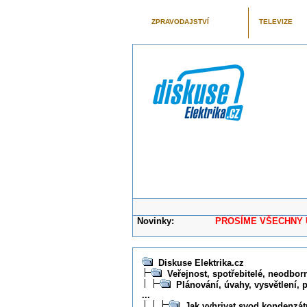
ZPRAVODAJSTVÍ
TELEVIZE
Novinky:
PROSÍME VŠECHNY UŽIVAT
Diskuse Elektrika.cz
Veřejnost, spotřebitelé, neodborní
Plánování, úvahy, vysvětlení, 
...
Jak vyhrivat svod kondenzát