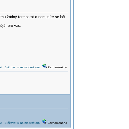
němu žádný termostat a nemusíte se bát
ější pro vás.
vi
Stěžovat si na moderátora
Zaznamenáno
vi
Stěžovat si na moderátora
Zaznamenáno