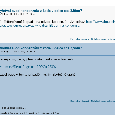
vyhrivat svod kondenzátu z kotle v delce cca 3,5bm?
#3 kdy:
09.01.2009, 21:32 »
žít přečerpávací čerpadlo na odvod kondenzát viz. odkaz
http://www.akoupel
vace/wilo/precerpavac-wilo-drainlift-con-na-kondenzat
.
Pravidla diskusí
Nahlásit moderátoro
vyhrivat svod kondenzátu z kotle v delce cca 3,5bm?
#4 kdy:
10.01.2009, 08:38 »
 si myslím, že by plně dostačovalo něco takového
-system.cz/DetailPage.asp?DPG=22304
abel bude v tomto případě myslím zbytečně drahý
Pravidla diskusí
Nahlásit moderátoro
o, bohužel ne všem.....
 možné že spousta lidí, kteří umí psát, neumí číst.