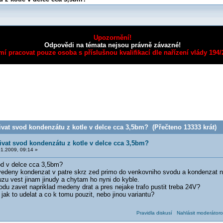
Upozornění!
Odpovědi na témata nejsou právně závazné!
mí pracovat pouze osoba s příslušnou kvalifikací dle nařízení vlády 194
vat svod kondenzátu z kotle v delce cca 3,5bm? (Přečteno 13333 krát)
ivat svod kondenzátu z kotle v delce cca 3,5bm?
1.2009, 09:14 »
od v delce cca 3,5bm?
edeny kondenzat v patre skrz zed primo do venkovniho svodu a kondenzat 
u vest jinam jinudy a chytam ho nyni do kyble.
du zavet napriklad medeny drat a pres nejake trafo pustit treba 24V?
jak to udelat a co k tomu pouzit, nebo jinou variantu?
Pravidla diskusí
Nahlásit moderátoro