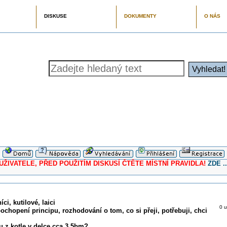
DISKUSE
DOKUMENTY
O NÁS
ELE, PŘED POUŽITÍM DISKUSÍ ČTĚTE MÍSTNÍ PRAVIDLA!
ZDE ..
ci, kutilové, laici
0 u
pochopení principu, rozhodování o tom, co si přeji, potřebuji, chci
u z kotle v delce cca 3,5bm?