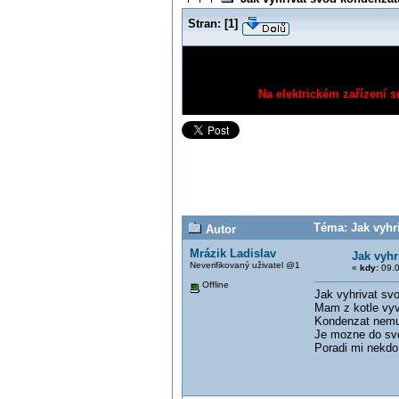
Stran:
[
1
]
Na elektrickém zařízení s
Téma: Jak vyhri
Autor
Mrázik Ladislav
Jak vyhr
Neverifikovaný uživatel @1
«
kdy:
09.0
Offline
Jak vyhrivat sv
Mam z kotle vyv
Kondenzat nemuz
Je mozne do svo
Poradi mi nekdo 