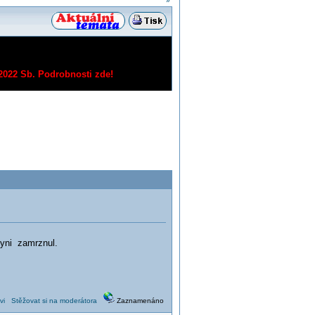
»
/2022 Sb.
Podrobnosti zde!
nyni zamrznul.
vi
Stěžovat si na moderátora
Zaznamenáno