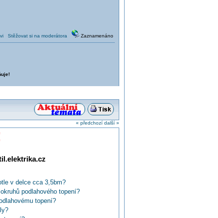
vi
Stěžovat si na moderátora
Zaznamenáno
uje!
« předchozí
další »
!
l.elektrika.cz
otle v delce cca 3,5bm?
í okruhů podlahového topení?
podlahovému topení?
ly?