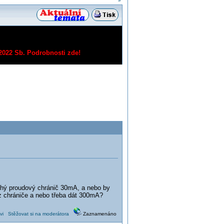
»
/2022 Sb.
Podrobnosti zde!
uhý proudový chránič 30mA, a nebo by
bez chrániče a nebo třeba dát 300mA?
vi
Stěžovat si na moderátora
Zaznamenáno