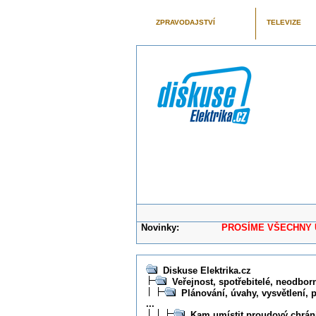
ZPRAVODAJSTVÍ
TELEVIZE
Novinky:
PROSÍME VŠECHNY UŽIVAT
Diskuse Elektrika.cz
Veřejnost, spotřebitelé, neodborní
Plánování, úvahy, vysvětlení, 
...
Kam umístit proudový chrán