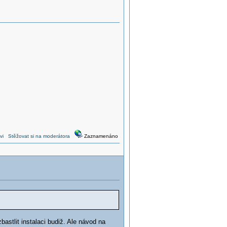
vi
Stěžovat si na moderátora
Zaznamenáno
astlit instalaci budiž. Ale návod na