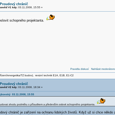
 Proudový chránič
pověď #1 kdy:
03.11.2008, 15:55 »
oslovit schopného projektanta.
Pravidla diskusí
Nahlásit moderátoro
zařízení/energetika/TZ budov), revizní technik E1A, E1B, E1-C2
 Proudový chránič
pověď #2 kdy:
03.11.2008, 18:34 »
vejkovský 03.11.2008, 15:55
tudovat shodu podmětu s přísudkem a především oslovit schopného projektanta.
dový chránič je zařízení na ochranu lidských životů. Když už si chce někdo zb