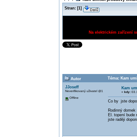
Stran:
[
1
]
Na elektrickém zařízení s
Téma: Kam umís
Autor
JJoseff
Kam umí
Neverifikovaný uživatel @1
«
kdy:
03.1
Offline
Co by jste dopor
Rodinný domek s
El. topení bude
jste raději dopo