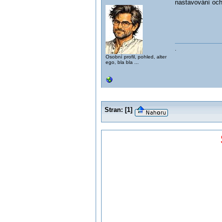
nastavování och
.
Osobní profil, pohled, alter
ego, bla bla ...
Stran:
[
1
]