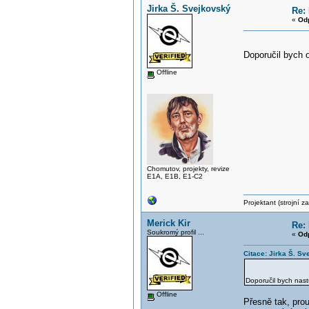
Jirka Š. Svejkovský
Re:
«
Od
Doporučil bych 
Offline
Chomutov, projekty, revize
E1A, E1B, E1-C2
Projektant (strojní 
Merick Kir
Re:
Soukromý profil ...
«
Od
Citace: Jirka Š. S
Doporučil bych nas
Offline
Přesně tak, prou