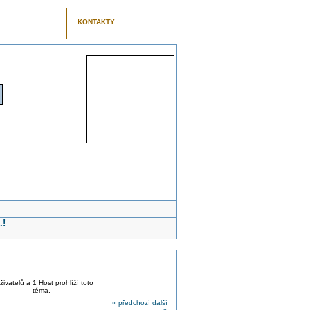
KONTAKTY
.!
živatelů a 1 Host prohlíží toto
téma.
« předchozí
další