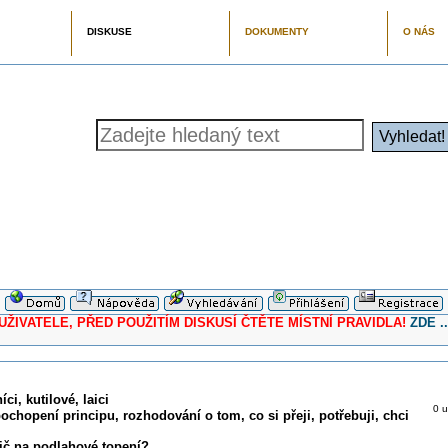
DISKUSE
DOKUMENTY
O NÁS
ELE, PŘED POUŽITÍM DISKUSÍ ČTĚTE MÍSTNÍ PRAVIDLA!
ZDE ..
ci, kutilové, laici
0 u
pochopení principu, rozhodování o tom, co si přeji, potřebuji, chci
ič na podlahové topení?