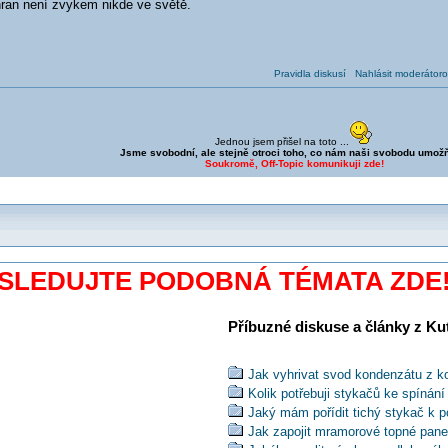
ran není zvykem nikde ve světě.
Pravidla diskusí
Nahlásit moderátoro
Jednou jsem přišel na toto ...
Jsme svobodní, ale stejně otroci toho, co nám naši svobodu umožň
Soukromě, Off-Topic komunikuji zde!
SLEDUJTE PODOBNÁ TÉMATA ZDE
Příbuzné diskuse a články z Kuti
Jak vyhrivat svod kondenzátu z k
Kolik potřebuji stykačů ke spínán
Jaký mám pořídit tichý stykač k 
Jak zapojit mramorové topné pane