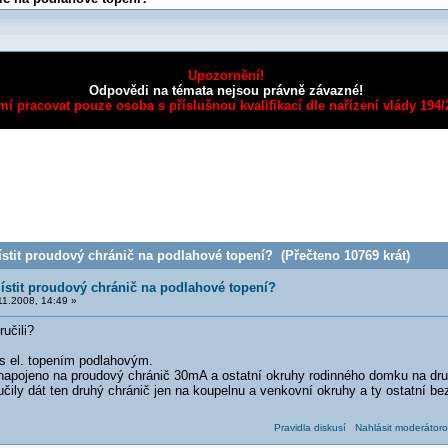
Upozornění!
Odpovědi na témata nejsou právně závazné!
mí pracovat pouze osoba s příslušnou kvalifikací dle nařízení vlády 194
tit proudový chránič na podlahové topení? (Přečteno 10769 krát)
stit proudový chránič na podlahové topení?
1.2008, 14:49 »
učili?
 el. topením podlahovým.
 napojeno na proudový chránič 30mA a ostatní okruhy rodinného domku na dr
ručily dát ten druhý chránič jen na koupelnu a venkovní okruhy a ty ostatní 
Pravidla diskusí
Nahlásit moderátoro