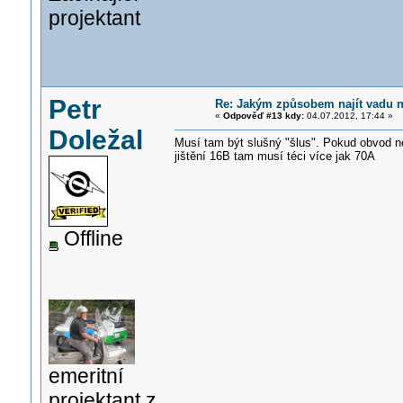
projektant
Petr
Re: Jakým způsobem najít vadu 
«
Odpověď #13 kdy:
04.07.2012, 17:44 »
Doležal
Musí tam být slušný "šlus". Pokud obvod neji
jištění 16B tam musí téci více jak 70A
Offline
emeritní
projektant z