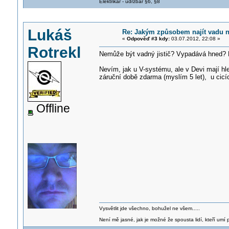
Elektrikář - údržbář §6, §8
Lukáš
Re: Jakým způsobem najít vadu 
«
Odpověď #3 kdy:
03.07.2012, 22:08 »
Rotrekl
Nemůže být vadný jistič? Vypadává hned? 
Nevím, jak u V-systému, ale v Devi mají hl
záruční době zdarma (myslím 5 let), u cicí
Offline
Vysvětlit jde všechno, bohužel ne všem.....
Není mě jasné, jak je možné že spousta lidí, kteří umí p