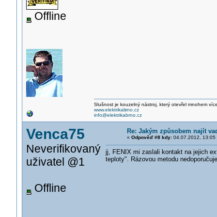
Offline
Slušnost je kouzelný nástroj, který otevřel mnohem víc
www.elektrikab
rno.cz
info@elektrikabrno.cz
Venca75
Re: Jakým způsobem najít va
«
Odpověď #8 kdy:
04.07.2012, 13:05
Neverifikovaný
jj, FENIX mi zaslali kontakt na jejich
uživatel @1
teploty". Rázovou metodu nedoporučuje, 
Offline