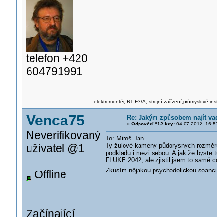
telefon +420
604791991
elektromontér, RT E2/A, strojní zařízení,průmyslové ins
Venca75
Re: Jakým způsobem najít va
«
Odpověď #12 kdy:
04.07.2012, 16:5
Neverifikovaný
To: Miroš Jan
uživatel @1
Ty žulové kameny půdorysných rozměrů
podkladu i mezi sebou. A jak že byste 
FLUKE 2042, ale zjistil jsem to samé c
Zkusím nějakou psychedelickou seanci
Offline
Začínající