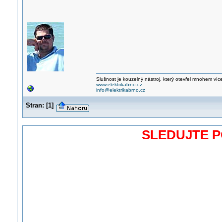
Slušnost je kouzelný nástroj, který otevřel mnohem víc
www.elektrikab
rno.cz
info@elektrikabrno.cz
Stran:
[
1
]
SLEDUJTE 