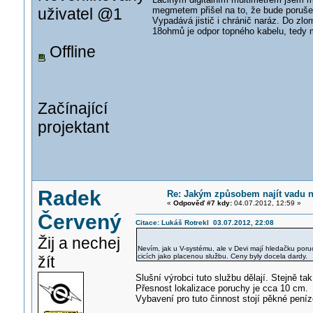
uživatel @1
megmetem přišel na to, že bude poruše
Vypadává jistič i chránič naráz. Do zlo
18ohmů je odpor topného kabelu, tedy 
Offline
Začínající
projektant
Radek
Re: Jakým způsobem najít vadu 
«
Odpověď #7 kdy:
04.07.2012, 12:59 »
Červený
Citace: Lukáš Rotrekl 03.07.2012, 22:08
Žij a nechej
Nevím, jak u V-systému, ale v Devi mají hledačku poru
cicích jako placenou službu. Ceny byly docela dardy.
žít
Slušní výrobci tuto službu dělají. Stejně ta
Přesnost lokalizace poruchy je cca 10 cm.
Vybavení pro tuto činnost stojí pěkné pení