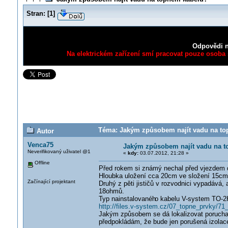
Stran:
[
1
]
Odpovědi n
Na elektrickém zařízení smí pracovat pouze osoba s
Téma: Jakým způsobem najít vadu na top
Autor
Venca75
Jakým způsobem najít vadu na 
Neverifikovaný uživatel @1
«
kdy:
03.07.2012, 21:28 »
Offline
Před rokem si známý nechal před vjezdem d
Hloubka uložení cca 20cm ve složení 15c
Začínající projektant
Druhý z pěti jističů v rozvodnici vypadává, 
18ohmů.
Typ nainstalovanéh
o kabelu V-system TO-2
http://files.v-system.cz/07_topne_prvky/
Jakým způsobem se dá lokalizovat porucha? 
předpokládám, že bude jen porušená izolace