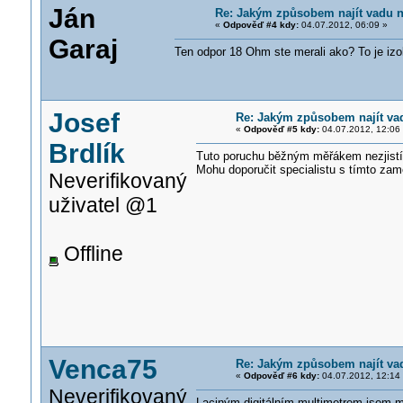
Ján
Re: Jakým způsobem najít vadu 
«
Odpověď #4 kdy:
04.07.2012, 06:09 »
Garaj
Ten odpor 18 Ohm ste merali ako? To je izol
Josef
Re: Jakým způsobem najít va
«
Odpověď #5 kdy:
04.07.2012, 12:06
Brdlík
Tuto poruchu běžným měřákem nezjistí
Mohu doporučit specialistu s tímto za
Neverifikovaný
uživatel @1
Offline
Venca75
Re: Jakým způsobem najít va
«
Odpověď #6 kdy:
04.07.2012, 12:14
Neverifikovaný
Laciným digitálním multimetrem jsem m