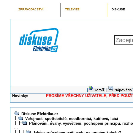
ZPRAVODAJSTVÍ
TELEVIZE
DISKUSE
Novinky:
PROSÍME VŠECHNY UŽIVATELE, PŘED POUŽITÍM 
Diskuse Elektrika.cz
Veřejnost, spotřebitelé, neodborníci, kutilové, laici
Plánování, úvahy, vysvětlení, pochopení principu, rozhod
...
Jakým způsobem najít vadu na topném kabelu?