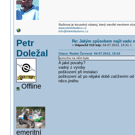
Slušnost je kouzelný nástroj, který otevřel mnohem víc
www.elektrikab
rno.cz
info@elektrikabrno.cz
Petr
Re: Jakým způsobem najít vadu 
«
Odpověď #10 kdy:
04.07.2012, 15:31 »
Doležal
Citace: Radek Červený 04.07.2012, 15:24
porucha na něm byla
A jaké povahy?
vadný z výroby
poškození při instalaci
poškození až po nějaké době zatížením od 
něco jiného
Offline
emeritní