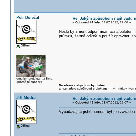
Petr Doležal
Re: Jakým způsobem najít vadu 
«
Odpověď #1 kdy:
03.07.2012, 22:00 »
Nešlo by změřit odpor mezi fází a opleten
průrazu, šetrně odkrýt a použít opravnou so
Offline
emeritní projektant z Brna
(prostě důchodce)
Na zdraví a abychom byli lidmi
to vám přeje celoživotní projektant nn, vn, někdy i vvn
Jiří Mudra
Re: Jakým způsobem najít vadu 
«
Odpověď #2 kdy:
03.07.2012, 22:07 »
Vypadávající jistič nemusí být jen závadou n
Offline