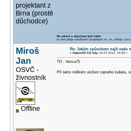
projektant z
Brna (prostě
důchodce)
Na zdraví a abychom byli lidmi
to vám přeje celoživotní projektant nn, vn, někdy i vvn
Miroš
Re: Jakým způsobem najít vadu 
«
Odpověď #11 kdy:
04.07.2012, 16:39 »
Jan
TO : Venca75
OSVČ -
Při takto mělkém uložení topného kabelu, si
živnostník
Offline