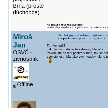
Brna (prostě
důchodce)
Na zdraví a abychom byli lidmi
to vám přeje celoživotní projektant nn, vn, někdy i vvn
Miroš
Re: Jakým způsobem najít vadu 
«
Odpověď #14 kdy:
04.07.2012, 18:45 »
Jan
To : Venca75
Jak dlouho máte tento kabelový hledač?
OSVČ -
Pokud jste ho měl poprvé v ruce, tak se n
spokojenosti. Má také své mouchy, ale to j
živnostník
Offline