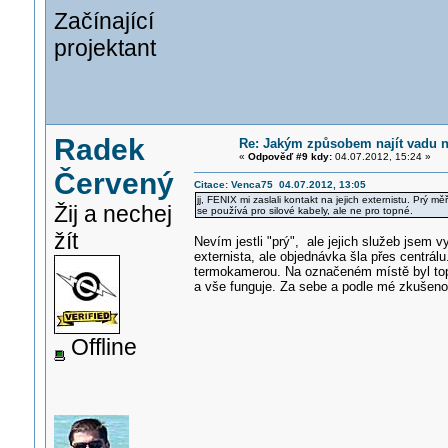
Začínající
projektant
Radek
Re: Jakým způsobem najít vadu 
«
Odpověď #9 kdy:
04.07.2012, 15:24 »
Červený
Citace: Venca75 04.07.2012, 13:05
jj, FENIX mi zaslali kontakt na jejich externistu. Pr
Žij a nechej
se používá pro silové kabely, ale ne pro topné.
žít
Nevím jestli "prý", ale jejich služeb jsem vy
externista, ale objednávka šla přes centrál
termokamerou. Na označeném místě byl topn
a vše funguje. Za sebe a podle mé zkušenost
Offline