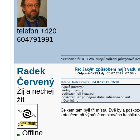
telefon +420
604791991
elektromontér, RT E2/A, strojní zařízení,průmyslové ins
Radek
Re: Jakým způsobem najít vadu 
«
Odpověď #15 kdy:
05.07.2012, 07:06 »
Červený
Citace: Petr Doležal 04.07.2012, 15:31
A jaké povahy?
Žij a nechej
vadný z výroby
poškození při instalaci
poškození až po nějaké době zatížením od aut
žít
něco jiného
Celkem tam byli tři místa. Dvě byla poško
kotoučem při výměně odtokového kanálku v
Offline